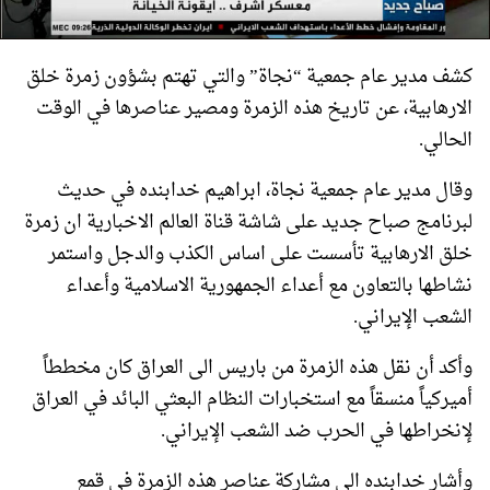
كشف مدير عام جمعية “نجاة” والتي تهتم بشؤون زمرة خلق
الارهابية، عن تاريخ هذه الزمرة ومصير عناصرها في الوقت
الحالي.
وقال مدير عام جمعية نجاة، ابراهيم خدابنده في حديث
لبرنامج صباح جديد علی شاشة قناة العالم الاخبارية ان زمرة
خلق الارهابية تأسست على اساس الكذب والدجل واستمر
نشاطها بالتعاون مع أعداء الجمهورية الاسلامية وأعداء
الشعب الإيراني.
وأكد أن نقل هذه الزمرة من باريس الى العراق كان مخططاً
أميركياً منسقاً مع استخبارات النظام البعثي البائد في العراق
لإنخراطها في الحرب ضد الشعب الإيراني.
وأشار خدابنده الی مشاركة عناصر هذه الزمرة في قمع