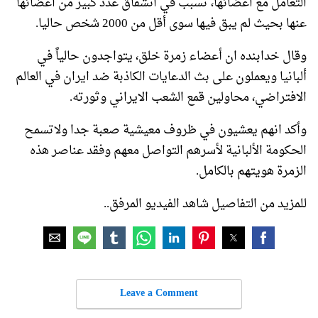
التعامل مع اعضائها، تسبب في انشقاق عدد كبير من اعضائها
عنها بحيث لم يبق فيها سوی أقل من 2000 شخص حاليا.
وقال خدابنده ان أعضاء زمرة خلق، يتواجدون حالياً في
ألبانيا ويعملون على بث الدعايات الكاذبة ضد ايران في العالم
الافتراضي، محاولين قمع الشعب الايراني وثورته.
وأکد انهم يعشيون في ظروف معيشية صعبة جدا ولاتسمح
الحكومة الألبانية لأسرهم التواصل معهم وفقد عناصر هذه
الزمرة هويتهم بالكامل.
للمزيد من التفاصيل شاهد الفيديو المرفق..
Leave a Comment