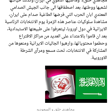
مجاهدي خلق)، وماضيها الدموي في ايران، وكذلك خيانتها
لشعبها ووطنها، بعد اصطفافها الى جانب الجيش الصدامي
المعتدي ابان الحرب التي فرضها الطاغية صدام على ايران،
مشاهدة سلوكيات عناصر هذه الزمرة يوم الانتخابات الرئاسية
الايرانية في دول اوروبا، ليتعرفوا على طبيعتها الاستبدادية،
بعد ان قاموا بالاعتداء على العديد من مراكز الاقتراع
وحطموا محتوياتها، وارهبوا الجاليات الايرانية ومنعوها من
المشاركة في الانتخابات، تحت مسمع ومرآى الشرطة
الاوروبية.
مجاهدي خلق و السعوديه