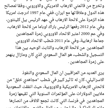
وتخرج من قائمتي الارهاب الامريكي والاوروبي، وفقا لمصالح
هذه الدول وعلاقاتها مع ايران، ففي عام 1997 ادرجت امريكا
هذه الزمرة على لائحة الارهاب في عهد الرئيس بيل كلينتون،
وفي عام 2012 رفعها الرئيس باراك اوباما من لائحة الارهاب،
وفي عم 2000 اعتبر الاتحاد الاوروبي زمرة المجاهدین
جماعة ارهابية، وفي عام 2011 شطب الاتحاد الاوروبي
المجاهدین من لائحة الارهاب، والثابت الوحيد بين هذا
التسجيل والشطب، هو المال السعودي الذي كان ومازال ينهمر
على زمرة المجاهدین .
يرى العديد من المراقبين ان المال السعودي والنفوذ
الاسرائيلي، كان له تاثير كبير في شطب “مجاهدي خلق” من
لائحتي الارهاب الامريكية والاوروبية، حيث انفقت السعودية
ملايين الدولارات على المؤتمرات السنوية التي تقيمها زمرة
المجاهدین في فرنسا، التي كانت تجمع الالاف من انصارها
وانصاار الملكية ، والباحثين عن المال والفرص والانتهازيين، ،