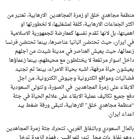
منظمة مجاهدي خلق او زمرة المجاهدین الارهابية، تعتبر من
اكثر الجماعات الارهابية، كلفة لمشغليها، لا لخطورتها او
اهميتها، بل لانها تقدم نفسها كمعارضة للجمهورية الاسلامية
في ايران، حيث تحتضن البانيا عناصرها، بينما تحتضن فرنسا
زعمائها، حيث يعيش العناصر في مدينة شيدت من اجلهم
داخل اسوار مرتفعة لا يختلطون مع محيطهم، بينما زعماؤها
يعيشون حياة مرفهة، اشبه بحياة الامراء، بينما تم تجنيد
فضائيات ومواقع الكترونية وجيوش الكترونية، من اجل
الابقاء على زمرة المجاهدین في الصورة، وتتولى السعودية
دفع جميع تكاليف عملية الابقاء على علائم الحياة في جثة
“منظمة مجاهدي خلق” الارهابية، لتبقى ورقة ضغط بيد
اعداء ايران.
بالمال السعودي وبالنفاق الغربي، تتحرك جثة زمرة المجاهدین
، وهو نفاق بات محل تندر للمراقبين ، فهذه الزمرة تدخل