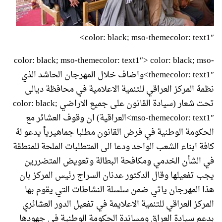
color: black; mso-themecolor: text1″>
color: black; mso-themecolor: text1″> color: black; mso-
themecolor: text1″>واضاف خلال المهرجان الحاشد الذي
نظمهُ المركز العراقي للتنمية الاعلامية في محافظة ديالى
تحت شعار (سيادة القانون على جميع الاراضي
color: black;
mso-themecolor: text1″>العراقية) ان وقوف العشائر مع
الحكومة الوطنية في فرض القانون مطلبا جماهيرياً يدعو لهُ
كافة ابناء الشعب الواحد ودعا الى المتطلبات الملحة للمنطقة
في الشأن الخدمي ومكافحة البطالة وتعويض المتضررين
يجب تفعيلها وقال الدكتور عدنان السراج رئيس المركز بان
هذا المهرجان ياتي ضمن سلسلة النشاطات التي يقوم بها
المركز العراقي للتنمية الاعلايمة في تفعيل الدور العشائري
بدعم سيادة العراق ومساندة الحكومة الوطنية في جهودها