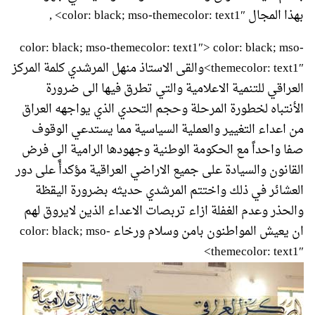
بهذا المجال color: black; mso-themecolor: text1″> ,
color: black; mso-themecolor: text1″> color: black; mso-
themecolor: text1″>والقى الاستاذ منهل المرشدي كلمة المركز
العراقي للتنمية الاعلامية والتي تطرق فيها الى ضرورة
الأنتباه لخطورة المرحلة وحجم التحدي الذي يواجهه العراق
من اعداء التغيير والعملية السياسية مما يستدعي الوقوف
صفا واحداً مع الحكومة الوطنية وجهودها الرامية الى فرض
القانون والسيادة على جميع الاراضي العراقية مؤكدأً على دور
العشائر في ذلك واختتم المرشدي حديثه بضرورة اليقظة
والحذر وعدم الغفلة ازاء تربصات الاعداء الذين لايروق لهم
ان يعيش المواطنون بامن وسلام ورخاء color: black; mso-
themecolor: text1″>