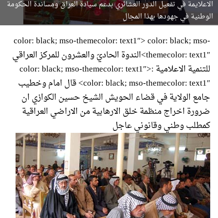
الاعلايمة في تفعيل الدور العشائري بدعم سيادة العراق ومساندة الحكومة
الوطنية في جهودها بهذا المجال
color: black; mso-themecolor: text1″> color: black; mso-
themecolor: text1″>الندوة الحاديَ والعشرون للمركز العراقي
للتنمية الاعلامية color: black; mso-themecolor: text1″>:
color: black; mso-themecolor: text1″> قال امام وخطيب
جامع الولاية في قضاء الحويش الشيخ حسين الكوازي ان
ضرورة اخراج منظمة خلق الارهابية من الاراضي العراقية
كمطلب وطني وقانوني عاجل