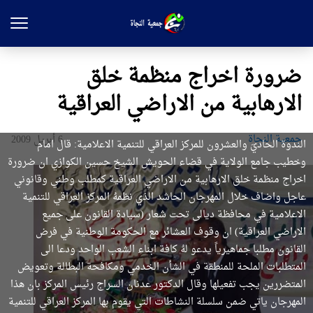
ضرورة اخراج منظمة خلق
الارهابية من الاراضي العراقية
جمعیة النجاة
6 أبريل 2009
الندوة الحاديَ والعشرون للمركز العراقي للتنمية الاعلامية: قال امام
وخطيب جامع الولاية في قضاء الحويش الشيخ حسين الكوازي ان ضرورة
اخراج منظمة خلق الارهابية من الاراضي العراقية كمطلب وطني وقانوني
عاجل واضاف خلال المهرجان الحاشد الذي نظمهُ المركز العراقي للتنمية
الاعلامية في محافظة ديالى تحت شعار (سيادة القانون على جميع
الاراضي العراقية) ان وقوف العشائر مع الحكومة الوطنية في فرض
القانون مطلبا جماهيرياً يدعو لهُ كافة ابناء الشعب الواحد ودعا الى
المتطلبات الملحة للمنطقة في الشأن الخدمي ومكافحة البطالة وتعويض
المتضررين يجب تفعيلها وقال الدكتور عدنان السراج رئيس المركز بان هذا
المهرجان ياتي ضمن سلسلة النشاطات التي يقوم بها المركز العراقي للتنمية