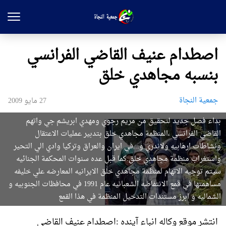
اصطدام عنيف القاضي الفرانسي
بنسبه مجاهدي خلق
جمعیة النجاة
27 مايو 2009
بداء فصل جديد لتحقيق من مريم رجوي ومهدي ابريشم جي واتهم
القاضي الفرانسي ،المنظمة مجاهدي خلق بتدبير عمليات الاعتقال
ونشاطات ارهابيه ولاندري و...في ايران والعراق وتركيا وادي الي التحير
واستغراب منظمة مجاهدي خلق.كما قبل عده سنوات المحكمة الجنائيه
سيتم توجيه الاتهام لمنظمة مجاهدي خلق الايرانيه المعارضه علي خليفه
مساهمتها في قمع الانتفاضه الشعبانيه عام 1991 في محافظات الجنوبيه و
الشماليه و ابرز مستندات التدخيل المنظمة في هذا القمع
انتشر موقع وكاله انباء آينده :اصطدام عنيف القاضي