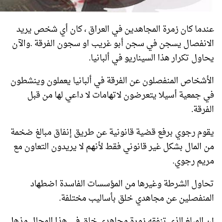
عندما كان زمرة المجاهدين في العراق ، كان أي شخص يريد
الانفصال يسجن في سجن أبو غريب او سجون الفرقة .والآن
يحاول تكرار هذا السيناريو في ألبانيا.
الأشخاص المنفصلون عن الفرقة في ألبانيا يعملون وينشطون
في جمعية أسيلا يتعرضون لاتهامات لا داعي لها من قبل
الفرقة.
يقوم رجوي برفع قضية قانونية عن طريق إنفاق مبالغ ضخمة
من المال بشكل غير قانوني فقط لأنهم لا يريدون التعاون مع
مريم رجوي.
تحاول الشرطة وغيرها من المؤسسات الفاسدة اضطهاد
المنفصلين عن مجاهدي خلق بأساليب مختلفة.
إن المبلغ الذي تنفقه زمرة مجاهدي خلق في هذا المجال مذهل