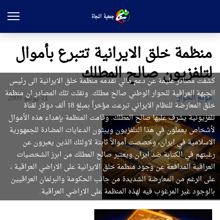
منظمة خلق الايرانية تتبرع بأموال
لتلفزيون صالح المطلك
كشفت مصادر عليمة عن دعم مالي تقدمه منظمة خلق الايرانية الى رئيس
الجبهة العراقية للحوار الوطني صالح مطلك. ونقلت تلك المصادر ان منظمة
موقع الجوار
11 يوليو 2009
خلق المعارضة للنظام الايراني تبرعت مؤخراً بمبلغ 18 ألف دولار لقناة
تلفزيونية يشرف عليها صالح المطلك. وقامت المنظمة بإهداء هذه الأموال
لأشخاص يعملون في هذا التلفزيون ويبثون الدعايات المضادة للجمهورية
الاسلامية في ايران، وخصصت أموالاً ثابتة لاولئك الذين يعبرون عن
رغبتهم في الكتابة ضد ايران.ويعتبر صالح المطلك من ابرز الشخصيات
العراقية المدافعة عن وجود منظمة خلق الايرانية على الاراضي العراقية ،
على الرغم من المعارضة الشديدة من جانب الحكومة والبرلمان العراقيين
بالوجود غير المرغوب فيه لهذه المنظمة على الاراضي العراقية.