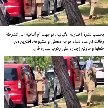
بحسب نشرة اخباریة الألبانيه، توجهت أم ألبانية إلى الشرطة
وقالت إن عدة نساء بوجه مغطی و مشبوهه، اقتربن من
طفلها وحاولن إجباره على ركوب سيارة فان.