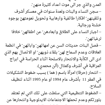
المدن والذي جر الى موت اعداد كثيرة منهن ّ.
– سجن النساء والبنات ولعدة سنوات في معسكر أشرف
وتلقينهن ّ افكارا طائفية وارهابية وتحويل نعومتهنّ بوجوه
خشنة ورجالية.
– اجبار النساء على الطلاق وابعادهن ّ عن اطفالهن ّ خلافا
لرغباتهن ّ.
– فصل البنات حديثات السن عن امهاتهن ّ وابائهن ّ في انظمة
العلاقات وعدم السماح لهن ّ بلقاء ذويهن ّ او الاتصال بهم الذي
ادى الى الكأبة والانتحار بالاسلحة اثناء الحراسة في ابراج
المراقبة في أشرف وكمثال (آلن محمدي).
– انتحار (حرقا) امرأة باسم ( هما ) بسبب ضغوط التشكيلات
في المقر 11 بأشرف عام 1994 او عام 1995 اثناء تنظيف
السلاح.
– الضغوط التنظيمية التي سلطت على تلك التي لم تعتقد
بثورتكم وعدم تحملها الاجتماعات الايدلوجية وانتحارها عن