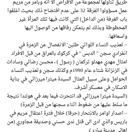
طريق تناولها لمجموعة من الاقراص الا انه وبامر من مريم
عمل مسؤولوا الفرقة 32 على عدم افتضاح ذلك بحيث اغلقوا
باب الغرفة (من الداخل) التي كانت فيها تلك المرأة غير
المحظوظة وبذلك لم يتمكن رفاقها من الوصول اليها
واسعافها.
– تعذيب النساء اللواتي طلبن ّ الانفصال عن الزمرة في
انفرادي سجن " الدبس " في كركوك بالعراق من قبل الافراد
امثال مهدي مهدلو تركمان ( رسول ) ، محسن رضائي وسادات
في الزنزانة شتاء عام 1990م وكذلك سجن وتعذيب النساء
الحوامل وعلى سبيل المثال السيدة ميترا ميرزائي في بناية
الاسكان في معسكر أشرف.
(السيدة ميترا ميرزائي قد انتحرت فيما بعد في هولندا نتيجة
ما سلط عليها من ضغوط اثناء سجنها من قبل الزمرة)
– اصدار اوامر بالانتحار (حرقا) خلال فترة اعتقال مريم في
باريس والذي ادى الى قتل ندى حسني وصديقة مجاوري (من
اهالي مدينة ساري).