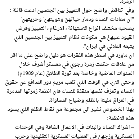
الزمرة.
وفي تناقض واضح حول التمييز بين الجنسين ادعت قائلة :
"ان معادات النساء ودمار حياتهنّ وهويتهن ّ وحريتهن ّ
يصحبه مختلف انواع الاستهانة ، الارغام ، التمييز وفرض
القيود عليهنّّ هي مكونات نظام التمييز بين الجنسين الذي
يتبعه الملالي في ايران".
ان ماورد في اسطر هذه الفقرات هو دليل واضح على ما اقر
من علاقات حكمت زمرة رجوي في معسكر أشرف خلال
السنوات الماضية وخاصة بعد ثورة الطلاق (عام 1989م)
وحتى الان. في الوقت الذي تلعب مريم دور المدافع عن حقوق
النساء وتعرّف نفسها منقذة للنساء فان انظمة زمرتها المدمرة
في العراق مليئة بالظلم وضياع المساواة.
بهذا الخصوص نشير الى مجموعة من نقاط الظلم الذي يسود
هذه الانظمة:
– اشراك النساء والبنات في الاعمال الشاقة وفي الوحدات
العسكرية وزجهنّ في العمليات العسكرية التقليدية وحرب