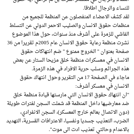
للنساء والرجال اطلاقا.
لقد كشف الاعضاء المنفصلون عن المنظمة للجميع من
منظمات حقوق الانسان والصليب الاحمر الدولي عن التسلط
الفاشي للزمرة على أشرف منذ سنوات، حول هذا الموضوع
نشرت منظمة رعاية حقوق الانسان عام 2005م تقريرا من 36
صفحة بعنوان " الخروج ممنوع " ضم انتهاكات حقوق
الانسان في معسكرات منظمة خلق مزيحا الستار عن بعض
هذه الجرائم وسلب حرية الافراد في هذه الزمرة.
ماجاء في الصفحة 17 من التقرير وحول انتهاك حقوق
الانسان في معسكر أشرف:
"ان انتهاك حقوق الانسان التي مارستها قيادة منظمة خلق
ضد معارضيها داخل المنظمة قد شملت السجن لفترات طويلة
(دون الاتصال بعالم خارج المعسكر)، السجن الانفرادي،
الضرب، التعذيب جسديا ونفسيا، الاعترافات القسرية، التهديد
بالاعدام وحالتي تعذيب ادت الى موت".