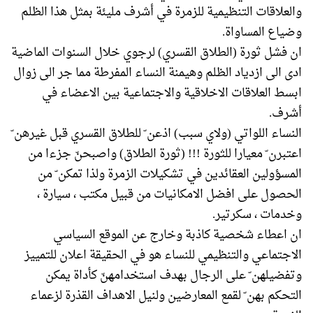
والعلاقات التنظيمية للزمرة في أشرف مليئة بمثل هذا الظلم
وضياع المساواة.
ان فشل ثورة (الطلاق القسري) لرجوي خلال السنوات الماضية
ادى الى ازدياد الظلم وهيمنة النساء المفرطة مما جر الى زوال
ابسط العلاقات الاخلاقية والاجتماعية بين الاعضاء في
أشرف.
النساء اللواتي (ولاي سبب) اذعن ّ للطلاق القسري قبل غيرهن ّ
اعتبرن ّ معيارا للثورة !!! (ثورة الطلاق) واصبحنّ جزءا من
المسؤولين العقائدين في تشكيلات الزمرة ولذا تمكن ّ من
الحصول على افضل الامكانيات من قبيل مكتب ، سيارة ،
وخدمات ، سكرتير.
ان اعطاء شخصية كاذبة وخارج عن الموقع السياسي
الاجتماعي والتنظيمي للنساء هو في الحقيقة اعلان للتمييز
وتفضيلهن ّ على الرجال بهدف استخدامهنّ كأداة يمكن
التحكم بهن ّ لقمع المعارضين ولنيل الاهداف القذرة لزعماء