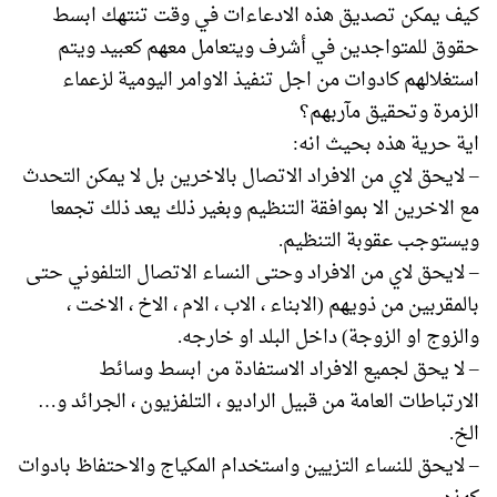
كيف يمكن تصديق هذه الادعاءات في وقت تنتهك ابسط
حقوق للمتواجدين في أشرف ويتعامل معهم كعبيد ويتم
استغلالهم كادوات من اجل تنفيذ الاوامر اليومية لزعماء
الزمرة وتحقيق مآربهم؟
اية حرية هذه بحيث انه:
– لايحق لاي من الافراد الاتصال بالاخرين بل لا يمكن التحدث
مع الاخرين الا بموافقة التنظيم وبغير ذلك يعد ذلك تجمعا
ويستوجب عقوبة التنظيم.
– لايحق لاي من الافراد وحتى النساء الاتصال التلفوني حتى
بالمقربين من ذويهم (الابناء ، الاب ، الام ، الاخ ، الاخت ،
والزوج او الزوجة) داخل البلد او خارجه.
– لا يحق لجميع الافراد الاستفادة من ابسط وسائط
الارتباطات العامة من قبيل الراديو ، التلفزيون ، الجرائد و…
الخ.
– لايحق للنساء التزيين واستخدام المكياج والاحتفاظ بادوات