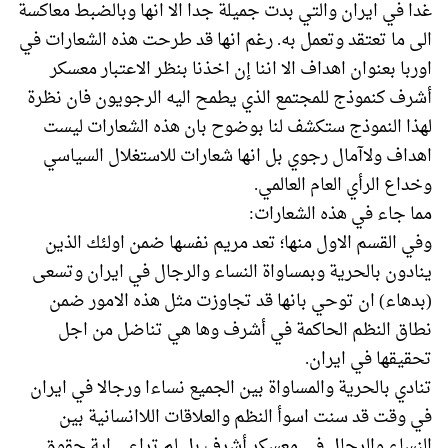
غدا في ايران والتي بدت جميلة جدا الا انها وبالضبط معاكسة
الى ما تعتقد وتعمل به. رغم انها قد طرحت هذه الشعارات في
اوربا بعنوان اهداف الا اننا إن اخذنا بنظر الاعتبار معسكر
أشرف كنموذج للمجتمع الذي يطمح اليه الرجويون فان نظرة
لهذا النموذج ستكشف لنا بوضوح بان هذه الشعارات ليست
اهداف ولاآمال رجوي بل انها شعارات للاستغلال السياسي
وخداع الرأي العام العالمي.
مما جاء في هذه الشعارات:
وفي القسم الاول منها؛ تعد مريم نفسها ضمن اولئك الذين
ينادون بالحرية وبمساواة النساء والرجال في ايران وتسعى
(بدهاء) ان توحي بانها قد تجاوزت مثل هذه الامور ضمن
نطاق النظم الحاكمة في أشرف وها هي تناضل من اجل
تحقيقها في ايران.
تنادي بالحرية والمساواة بين الجميع نساءا ورجالا في ايران
في وقت قد سنت اسوأ النظم والعلاقات اللاانسانية بين
النساء والرجال في معسكر أشرف بل لم تراعي اية حقوق