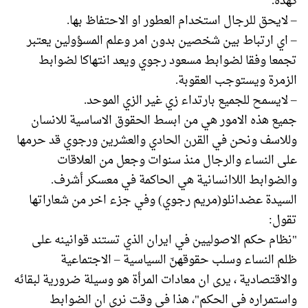
كهذه.
– لايحق للرجال استخدام العطور او الاحتفاظ بها.
– اي ارتباط بين شخصين بدون امر وعلم المسؤولين يعتبر
تجمعا وفقا لضوابط مسعود رجوي ويعد انتهاكا لضوابط
الزمرة ويستوجب العقوبة.
– لايسمح للجميع بارتداء زي غير الزي الموحد.
جميع هذه الامور هي من ابسط الحقوق الاساسية للانسان
وللاسف ونحن في القرن الحادي والعشرين ورجوي قد حرمها
على النساء والرجال منذ سنوات وجعل من العلاقات
والضوابط اللاانسانية هي الحاكمة في معسكر أشرف.
السيدة عضدانلو(مريم رجوي) وفي جزء اخر من شعاراتها
تقول:
"نظام حكم الاصوليين في ايران الذي تستند قوانينه على
ظلم النساء وسلب حقوقهنّ السياسية – الاجتماعية
والاقتصادية ، يرى ان معادات المرأة هو وسيلة ضرورية لبقائه
واستمراره في الحكم"، هذا في وقت نرى ان الضوابط