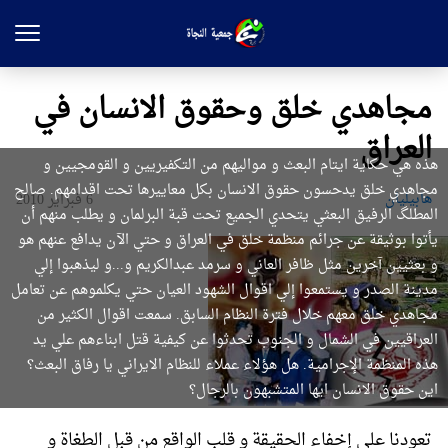
مجاهدي خلق وحقوق الانسان في
العراق
هذه هي حكاية ايتام البعث و مواليهم من التكفيريين و القومجيين و
مجاهدي خلق يدحسون حقوق الانسان بكل معاييرها تحت اقدامهم. صالح
هابیلیان
6 فبراير 2010
المطلگ الرفيق البعثي يتحدي الجميع تحت قبة البرلمان و يطلب منهم أن
يأتوا بوثيقة عن جرائم منظمة خلق في العراق و حتي الآن يدافع عنهم هو
و بعثيين آخرين مثل ظافر العاني و سرمد عبدالكريم و...و ليذهبوا إلي
مدينة الصدر و يستمعوا إلي اقوال الشهود العيان حتي يكلموهم عن تعامل
مجاهدي خلق معهم خلال فترة النظام السابق. سمعت اقوال الكثير من
العراقيين في الشمال و الجنوب تحدثوا عن كيفية قتل ابناءهم علي يد
هذه المنظمة الإجرامية. هل هؤلاء عملاء للنظام الايراني يا رفاق البعث؟
اين حقوق الانسان ايها المتشبهون بالرجال؟
تعودنا علي إخفاء الحقيقة و قلب الواقع من قبل الطغاة و