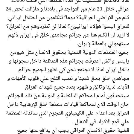
لماذا دفاعكم المستميت عن هذه المنظمة التي قتلت 25000
عراقي خلال 23 عام من التواجد في بلادنا و مازالت تحتل 24
كلم من الاراضي العراقية؟ دوما ً تتكلمون عن احتلال ايراني
للعراق اليسوا هؤلاء ايرانيون؟ لماذا لن تطردوهم من العراق؟
لا اريد ان اتكلم هنا عن جرائم مجاهدي خلق في ايران لأنهم
سيتهموني بالعمالة لإيران.
جميع المنظمات الدولية المعنية بحقوق الانسان مثل هيومن
رايتس واتش اعترفت بجرائم هذه المنظمة داخل سجونها و
داخل ايران لماذا لا نجتمع نحن كي نظهر للجميع جرائم
مجاهدي خلق بحق شعبنا و نصب الثلج علي قلوب الأمهات و
الآباء. لدينا وثائق و شهود بعدد جميع شهداء العراق
سيتحدثون أمام المحاكم الداخلية و الدولية عن تلك الجرائم.
حان الوقت الآن لمحاكمة قيادات منظمة خلق الإرهابية داخل
العراق بعد اعدام علي الكيمياوي المجرم الذي ساندته المنظمة
علي قمع الاكراد في الانفال.
قضية حقوق الانسان العراقي يجب ان يدافع عنها جميع