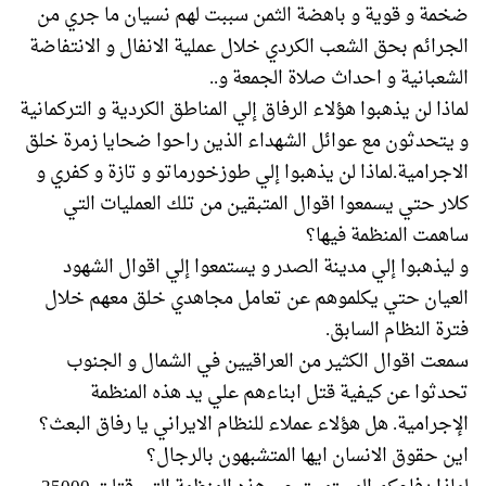
ضخمة و قوية و باهضة الثمن سببت لهم نسيان ما جري من
الجرائم بحق الشعب الكردي خلال عملية الانفال و الانتفاضة
الشعبانية و احداث صلاة الجمعة و..
لماذا لن يذهبوا هؤلاء الرفاق إلي المناطق الكردية و التركمانية
و يتحدثون مع عوائل الشهداء الذين راحوا ضحايا زمرة خلق
الاجرامية.لماذا لن يذهبوا إلي طوزخورماتو و تازة و كفري و
كلار حتي يسمعوا اقوال المتبقين من تلك العمليات التي
ساهمت المنظمة فيها؟
و ليذهبوا إلي مدينة الصدر و يستمعوا إلي اقوال الشهود
العيان حتي يكلموهم عن تعامل مجاهدي خلق معهم خلال
فترة النظام السابق.
سمعت اقوال الكثير من العراقيين في الشمال و الجنوب
تحدثوا عن كيفية قتل ابناءهم علي يد هذه المنظمة
الإجرامية. هل هؤلاء عملاء للنظام الايراني يا رفاق البعث؟
اين حقوق الانسان ايها المتشبهون بالرجال؟