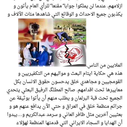
ازلامهم. عندما لن يملكوا جوابا ً مقنعا ً للرأي العام يأتون و
يكذبون جميع الاحداث و الوقائع التي شاهدها مئات الآلاف و
الملايين من الناس.
هذه هي حكاية ايتام البعث و مواليهم من التكفيريين و
القومجيين و مجاهدي خلق يدحسون حقوق الانسان بكل
معاييرها تحت اقدامهم. صالح المطلگ الرفيق البعثي يتحدي
الجميع تحت قبة البرلمان و يطلب منهم أن يأتوا بوثيقة عن
جرائم منظمة خلق في العراق و حتي الآن يدافع عنهم هو و
بعثيين آخرين مثل ظافر العاني و سرمد عبدالكريم و…يبدوا
أن الهدايا و السجاد الايراني التي قدمتها المنظمة لهؤلاء