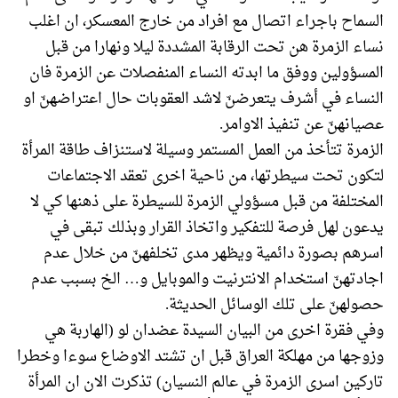
السماح باجراء اتصال مع افراد من خارج المعسكر، ان اغلب
نساء الزمرة هن تحت الرقابة المشددة ليلا ونهارا من قبل
المسؤولين ووفق ما ابدته النساء المنفصلات عن الزمرة فان
النساء في أشرف يتعرضنّ لاشد العقوبات حال اعتراضهنّ او
عصيانهنّ عن تنفيذ الاوامر.
الزمرة تتأخذ من العمل المستمر وسيلة لاستنزاف طاقة المرأة
لتكون تحت سيطرتها، من ناحية اخرى تعقد الاجتماعات
المختلفة من قبل مسؤولي الزمرة للسيطرة على ذهنها كي لا
يدعون لهل فرصة للتفكير واتخاذ القرار وبذلك تبقى في
اسرهم بصورة دائمية ويظهر مدى تخلفهنّ من خلال عدم
اجادتهنّ استخدام الانترنيت والموبايل و… الخ بسبب عدم
حصولهنّ على تلك الوسائل الحديثة.
وفي فقرة اخرى من البيان السيدة عضدان لو (الهاربة هي
وزوجها من مهلكة العراق قبل ان تشتد الاوضاع سوءا وخطرا
تاركين اسرى الزمرة في عالم النسيان) تذكرت الان ان المرأة