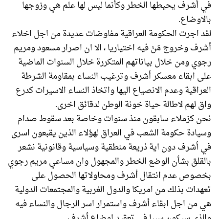
في أشرف يحيطها الخطر وكأنما ليس لها علم هي وزوجها
بالاوضاع.
لقد اجرت الحكومة العراقية مفاوضات عديدة من اجل اخلاء
أشرف وخروج مَنْ فيه اختياريا ، الا ان اصرار مسعود ومريم
رجوي ومن خلال بياناتهم المتكررة خلال السنوات الماضية
على ابقاء معسكر أشرف وترغيب النساء بمقاومة الشرطة
العراقية وعدم الانصياع اليها واتخاذ النساء الاسيرات كدرع
واق لهم لاطالة حياة خونة الوطن لدقائق اخرى.
نحن كزملاء سابقون منذ سنوات وخاصة بعد سقوط صدام
وسيادة حكومة الشعب في العراق لهؤلاء الذين يقبعون اسرى
في أشرف دون اية ذريعة منطقية وسياسية وقانونية نشعر
بالقلق بشأن الوضع الخطر والمجهول وان مساعي مريم رجوي
بخصوص عدم انتقال أشرف ومحاولاتها الحصول على
تعهدات بذلك من امريكا والدول الغربية والمجتمعات الدولية
هي من اجل ابقاء أشرف واستمرار اسر الرجال والنساء فيه
والذي سيكون سببا في تعقيد اوضاع أشرف.