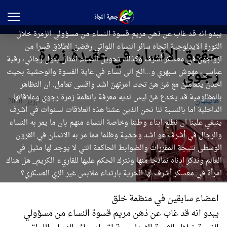
يبدو انه قد غاب عن ذهن مريم قسوة النساء من مسؤولي الزمرة خلال
الثورة الايدلوجية اتجاه سائر النساء اللواتي رفضنّ الطلاق قسرا من
حقوق الانسان في عقيدة زمرة
ازواجهنّ في معسكر أشرف وكذلك تحويل النساء امثال بتول رجائي، رقية
رجوي
عباسي، مهوش سبهري و...الخ الى نساء في غاية القسوة والوحشية بحيث
اخذنّ يتعاملنّ مع مَنْ هنّ تحت امرتهنّ اشد واقسى تعامل. ان التظاهر
بالمظلومية قد يخدع مَنْ ليس لديه معرفة بانظمة زمرة رجوي وعلاقاتها
هابیلیان
3 أبريل 2010
الداخلية اما بالنسبة لنا نحن الذين عشنا هذه العلاقات لسنوات في أشرف
ينبغي علينا ان نطلع ابناء وطننا وخاصة النساء منهم بان ما يمر به النساء
والرجال في أشرف هو اشد وحشية وظلما مما مر به الانسان في القرون
الوسطى نتيجة المقررات والضوابط الحاكمة التي لا يوجد لها مثيل في
العالم ونذكر ادناه نماذجا منها ونترك الحكم عليها للقاريء الكريم_ هل هناك
امرأة في معسكر أشرف لها الحرية بارتداء ملابس غير الزي العسكري؟
اعضاء سابقين في منظمة خلق
يبدو انه قد غاب عن ذهن مريم قسوة النساء من مسؤولي