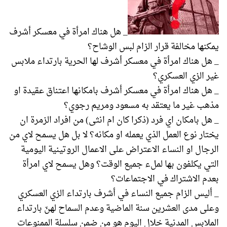
_ هل هناك امرأة في معسكر أشرف
يمكنها مخالفة قرار الزام لبس الوشاح؟
_ هل هناك امرأة في معسكر أشرف لها الحرية بارتداء ملابس
غير الزي العسكري؟
_ هل هناك امرأة في معسكر أشرف بامكانها اعتناق عقيدة او
مذهب غير ما يعتقد به مسعود ومريم رجوي؟
_ هل بامكان اي فرد (ذكرا كان ام انثى) من افراد الزمرة ان
يختار نوع العمل الذي يعمله او مكانه؟ لا بل هل يسمح لاي من
الرجال او النساء الاعتراض على الاعمال الروتينية اليومية
التي يكلفون بها لملء جميع الوقت؟ وهل يسمح لاي امرأة
بعدم الاشتراك في الاجتماعات؟
_ أليس الزام جميع النساء في أشرف بارتداء الزي العسكري
وعلى مدى العشرين سنة الماضية وعدم السماح لهنّ بارتداء
الملابس المدنية خلال اليوم هو من ضمن سلسلة الممنوعات