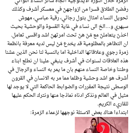
الزمرة خلال الثورة الايدلوجية اتجاه سائر النساء اللواتي
رفضنّ الطلاق قسرا من ازواجهنّ في معسكر أشرف وكذلك
تحويل النساء امثال بتول رجائي، رقية عباسي، مهوش
سبهري و…الخ الى نساء في غاية القسوة والوحشية بحيث
اخذنّ يتعاملنّ مع مَنْ هنّ تحت امرتهنّ اشد واقسى تعامل.
ان التظاهر بالمظلومية قد يخدع مَنْ ليس لديه معرفة بانظمة
زمرة رجوي وعلاقاتها الداخلية اما بالنسبة لنا نحن الذين عشنا
هذه العلاقات لسنوات في أشرف ينبغي علينا ان نطلع ابناء
وطننا وخاصة النساء منهم بان ما يمر به النساء والرجال في
أشرف هو اشد وحشية وظلما مما مر به الانسان في القرون
الوسطى نتيجة المقررات والضوابط الحاكمة التي لا يوجد لها
مثيل في العالم ونذكر ادناه نماذجا منها ونترك الحكم عليها
للقاريء الكريم.
ابتداءا هناك بعض الاسئلة نوجهها لزعماء الزمرة: