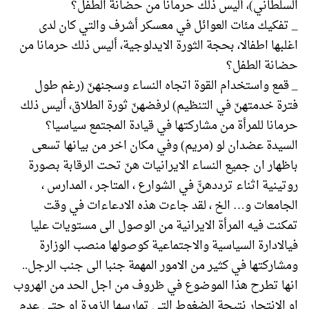
السلطاني)، أليس ذلك حرمانا من حضانة الطفل؟
_ تفكيك مئات العوائل في معسكر أشرف والتي كان لدى
اغلبها اطفالا، بحجة الثورة الايدلوجية، أليس ذلك حرمانا من
حضانة الطفل؟
_ قمع واستخدام القوة اتجاه النساء وسجنهنّ (رغم طول
فترة خدمتهنّ في التنظيم) لرفضهنّ ثورة الطلاق، أليس ذلك
حرمانا للمرأة من مشاركتها في قيادة المجتمع سياسيا؟
السيدة عضدان لو (مريم) وفي مكان اخر من بيانها تسعى
باظهار ان جميع النساء الايرانيات هنّ تحت الرقابة بصورة
روتينية اثناء ترددهنّّ في الشوارع ، المتاجر ، المدارس ،
الجامعات و… الخ ، لقد جاءت هذه الادعاءات في وقت
تمكنت فيه المرأة الايرانية من الوصول الى مستويات عليا
فيالادارة السياسية والاجتماعية كوصولها منصب الوزارة
ومشاركتها في كثير من الامور المهمة جنبا الى جنب الرجل..
انها تطرح هذا الموضوع في ظروف من اجل الحد من الهروب
او الانتحار نتيجة الضغوط التي تمارسها الزمرة او حتى عدم