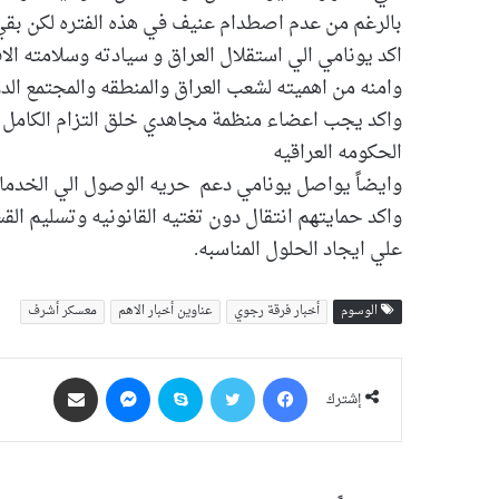
بالرغم من عدم اصطدام عنيف في هذه الفتره لكن بقي ا
اكد يونامي الي استقلال العراق و سيادته وسلامته الا
وامنه من اهميته لشعب العراق والمنطقه والمجتمع الد
واكد يجب اعضاء منظمة مجاهدي خلق التزام الكامل لج
الحكومه العراقيه
وايضاً يواصل يونامي دعم حريه الوصول الي الخدما
واكد حمايتهم انتقال دون تغتيه القانونيه وتسليم ال
علي ايجاد الحلول المناسبه.
الوسوم
أخبار فرقة رجوي
عناوین أخبار الاهم
معسکر أشرف
فيسبوك
‫X
سكايب
ماسنجر
مشاركة عبر البريد
إشترك