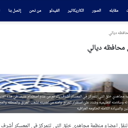
ت
مقابله
الصور
الكاريكاتير
الفيدئو
من نحن
إتصل بنا
افظه ديالي
 محافظه ديالي
نظمة مجاهدي خلق التي تتمركز في المعسكر أشرف بالرغم من عدم اصطدام عنيف في هذه الفتر
ادته وسلامته الاقليميه وشدد علي استقرار العراق وامنه من اهميته لشعب العراق والمنطقه والم
 والسياده الكامله الحكومه العراقيه
كه لنقل اعضاء منظمة مجاهدي خلق التي تتمركز في المعسكر أشرف