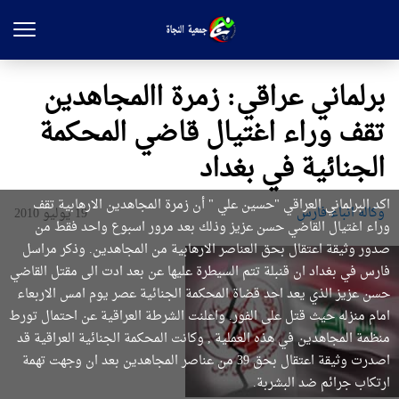
برلماني عراقي: زمرة االمجاهدين
تقف وراء اغتيال قاضي المحكمة
الجنائية في بغداد
اكد البرلماني العراقي "حسين ‌علي " أن زمرة المجاهدين الارهابية تقف
وکاله انباء فارس
19 يوليو 2010
وراء اغتيال القاضي حسن عزيز وذلك بعد مرور اسبوع واحد فقط من
صدور وثيقة اعتقال بحق العناصر الارهابية من المجاهدين. وذكر مراسل
فارس في بغداد ان قنبلة تتم السيطرة عليها عن بعد ادت الى مقتل القاضي
حسن عزيز الذي يعد احد قضاة المحكمة الجنائية عصر يوم امس الاربعاء
امام منزله حيث قتل على الفور. واعلنت الشرطة العراقية عن احتمال تورط
منظمة المجاهدين في هذه العملية , وكانت المحكمة الجنائية العراقية قد
اصدرت وثيقة اعتقال بحق 39 من عناصر المجاهدين بعد ان وجهت تهمة
ارتكاب جرائم ضد البشربة.