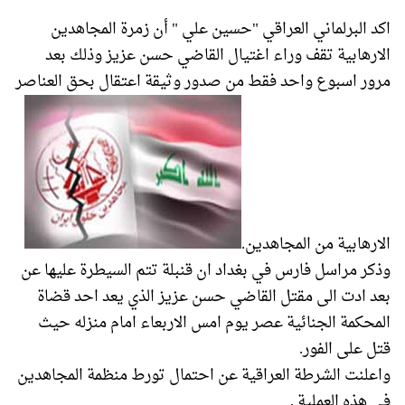
اكد البرلماني العراقي "حسين ‌علي " أن زمرة المجاهدين
الارهابية تقف وراء اغتيال القاضي حسن عزيز وذلك بعد
مرور اسبوع واحد فقط من صدور وثيقة اعتقال بحق العناصر
الارهابية من المجاهدين.
وذكر مراسل فارس في بغداد ان قنبلة تتم السيطرة عليها عن
بعد ادت الى مقتل القاضي حسن عزيز الذي يعد احد قضاة
المحكمة الجنائية عصر يوم امس الاربعاء امام منزله حيث
قتل على الفور.
واعلنت الشرطة العراقية عن احتمال تورط منظمة المجاهدين
في هذه العملية ,