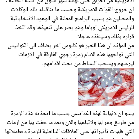
الامريكية من العراق حتى نهاية شهر ايلول من السنة الحالية ،
ان خروج القوات الامريكية وحسب ما تناقتله تلك الوكالات
والمحللين هو بسبب البرامج المعلنة في الوعود الانتخاباتية
للرئيس الامريكي اوباما وهو يصر على تنفيذها وقد اتخذ
قراره بذلك وسينفذه عاجلا.
من المؤكد ان هذا الخبر هو كابوس اخر يضاف الى الكوابيس
التي تواجهها هذه الايام زمرة رجوي الغارقة في الازمات
ليرعبهم ويسحب البساط من تحت اقدامهم.
يبدو ان لانهاية لهذه الكوابيس بسبب ما اتخذته هذه الزمرة
من طريق وعر لها ولاتباعها والان وبعد ما حفت بها من ازمات
التي ظهرت تأثيراتها على العلاقات الداخلية للزمرة وتعاملاتها