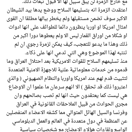
مع خارج الزمرة لن يبق سبيل لها الا قبول تبعات ذلك.
اعتقدت الزمرة انه بتسليمها السلاح ووضع يدها بيد الشيطان
الاكبر سوف تضمن مستقبلها ولم يخطر ببالها مطلقا ان القوى
امثال امريكا او اوربا ينظرون دائما للطوائف على انها ادوات
او شكلا من اوراق القمار ليس الا ولم يعطوها دورا اكبر من
ذلك وهذا ما يدعو للتعجب، كيف يمكن لزمرة رجوي ان لم
تنتبه لهذا الموضوع وهي التي تدعي انها على ذكاء.
منذ تسليمهم السلاح للقوات الامريكية بعد احتلال العراق وما
قدموه من خدمات معلوماتية علنية للاجهزة الامنية المتعددة
لتثبيت قدم لهم عند امريكا واوربا والنظام الصهيوني ( والذي
اعتبروا ذلك قد تحقق ) الا انهم سرعان ما علموا ان الاوضاع
هي ليست كما يعتقدون حيث انها لم تصب بصالحهم وان
مجرى الحوادث من قبيل الملاحقات القانونية في العراق
وفرنسا والسيل الهائل المتوالي مما كشفه الاعضاء المنفصلين
عن المنظمة في دول متعددة في العالم والعمل الدبلوماسي
الواسع ولقاءات هؤلاء الاعضائ مع شخصيات سياسية