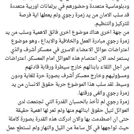
ودبلوماسية متعددة وحضورهم في برلمانات اوربية متعددة
قد سلب الامان من يد زمرة رجوي ولم يعطها اية فرصة
للتركيز والتنظيم.
من جهة اخرى هناك موضوع اخرى فائق الاهمية وسلب من يد
زمرة رجوي مبادرة العمل والخلاقية والابداع ، وهو موضوع
اعتراضات عوائل الاعضاء الاسرى في معسكر أشرف والذي
يستمر لحد الان اعتصام هذه العوائل امام المعسكر. اعتراضات
من اجل اللقاء بابنائهم خارج سيطرة ورقابة قادتهم
ومسؤوليهم وخارج معسكر أشرف بصورة حرة للغاية ودون
وسيط. لقد سلب هذا الموضوع حربة حقوق الانسان من يد
زمرة رجوي والغى ورقتها.
زمرة رجوي لم تأخذ بالحسبان القدرة التي تجتمعت لدى
العوائل لنيل حقوق ابنائهم منها ولم تعر لها اهمية حقيقة
حتى ان اصطدمت بها والان ادركت هذه القدرة بصورة كاملة
حيث تواجهها في كل ساعة من الليل والنهار ولم تستطع عمل