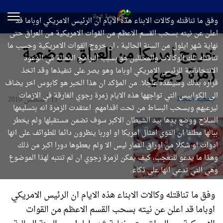
وفق ما تناقتله وكالات الابناء هذه الايام ان الرئيس الامريكي اوباما قد
اعلن عن نيته بسحب القسم الاعظم من القوات الامريكية من العراق حتى
نهاية شهر ايلول من السنة الحالية ، ان خروج القوات الامريكية وحسب ما
خروج امريكا من العراق ووضعية
تناقتله تلك الوكالات والمحللين هو بسبب البرامج المعلنة في الوعود
زمرة رجوي
الانتخاباتية للرئيس الامريكي اوباما وهو يصر على تنفيذها وقد اتخذ
قراره بذلك وسينفذه عاجلا. من المؤكد ان هذا الخبر هو كابوس اخر يضاف
الى الكوابيس التي تواجهها هذه الايام زمرة رجوي الغارقة في الازمات
جمعیة النجاة
11 أغسطس 2010
ليرعبهم ويسحب البساط من تحت اقدامهم. اعتقدت الزمرة انه بتسليمها
السلاح ووضع يدها بيد الشيطان الاكبر سوف تضمن مستقبلها ولم يخطر
ببالها مطلقا ان القوى امثال امريكا او اوربا ينظرون دائما للطوائف على انها
ادوات او شكلا من اوراق القمار ليس الا ولم يعطوها دورا اكبر من ذلك
وهذا ما يدعو للتعجب، كيف يمكن لزمرة رجوي ان لم تنتبه لهذا الموضوع
وهي التي تدعي انها على ذكاء.
وفق ما تناقتله وكالات الابناء هذه الايام ان الرئيس الامريكي
اوباما قد اعلن عن نيته بسحب القسم الاعظم من القوات