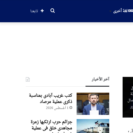
بحث
لغة أخرى
تابعنا
عن
آخر الأخبار
ق
ة
کتب غریب آبادی بمناسبة
صال
ذکری عملیة مرصاد
ر
1 أغسطس 2026
جرائم حرب ارتکبها زمرة
مجاهدی خلق فی عملیة
 ،