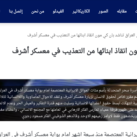
ت
مقابله
الصور
الكاريكاتير
الفيدئو
من نحن
إتصل بنا
 العراق تناشد بان كي مون انقاذ ابنائها من التعذيب في معسكر أشرف
ون انقاذ ابنائها من التعذيب في معسكر أشرف
ة سحر المتحدثة بأسم مئات العوائل الايرانية المعتصمة امام بوابة معسكر أشرف في العرا
م مقرر خاص لحقوق الانسان لزيارة معسكر أشرف وتفقد الاحوال المأساوية واللاانسانية لثلاث
هابية انتهكت ابسط حقوق اعضائها الانسانية وسلبت منهم قدرة التفكير والعيش الحر وعدم الات
اعد على ظهور فرقة عمياء تمارس الفكر الارهابي في تعاملها مع المجتمع الانساني ، واعضاء مغر
 ويخضعون فقط لاوامر زعيمهم الاوحد وقائدهم الشوفيني الفكر مسعود رجوي.
انية المعتصمة منذ سبعة اشهر امام بوابة معسكر أشرف في العراق