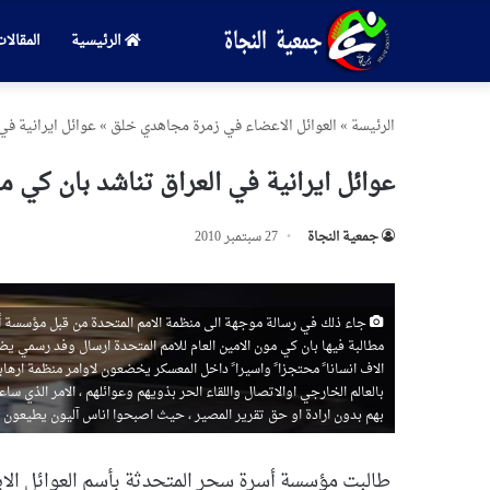
الرئيسية
المقالا
الرئیسة
»
العوائل الاعضاء في زمرة مجاهدي خلق
»
عوائل ايرانية في
عوائل ايرانية في العراق تناشد بان كي م
جمعیة النجاة
27 سبتمبر 2010
جاء ذلك في رسالة موجهة الى منظمة الامم المتحدة من قبل مؤسسة أسر
مطالبة فيها بان كي مون الامين العام للامم المتحدة ارسال وفد رسمي يض
الاف انسانا ً محتجزا ً واسيرا ً داخل المعسكر يخضعون لاوامر منظمة ار
بالعالم الخارجي اوالاتصال واللقاء الحر بذويهم وعوائلهم ، الامر الذي س
بهم بدون ارادة او حق تقرير المصير ، حيث اصبحوا اناس آليون يطيعون
طالبت مؤسسة أسرة سحر المتحدثة بأسم العوائل الاير