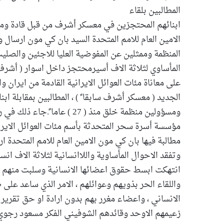
المطالبين بلقاء
ابنائهم المحتجزين في معسكر أشرف من قبل قادة ومسؤ
الامين العام للامم المتحدة السيد بان كي مون ارسال
المنظمة وممثلين عن المفوضية العليا للاجئين والصلي
المأساوي لثلاثة الاف أسيرمحتجز داخل اسوار ( أشرف
على معاناة مئات العوائل الايرانية القادمة من ايران و
الجديد ( معسكر أشرف سابقا ً ) ، المطالبين بمقابلة ا
ومسؤولين منظمة خلق منذ ( 27 )
مؤسسة أسرة سحر المتحدثة بأسم مئات العوائل الايرا
مطالبة فيها بان كي مون الامين العام للامم المتحد
وتفقد الاحوال المأساوية واللاانسانية لثلاثة الاف انس
انتهكت ابسط حقوق اعضائها الانسانية وسلبت منهم قد
واللقاء الحر بذويهم وعوائلهم ، الامر الذي ساعد على 
الانساني ، واعضاء مغرر بهم بدون ارادة او حق تقر
زعيمهم الاوحد وقائدهم الشوفيني الفكر مسعود رجوي