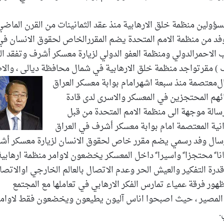
ولين منظمة خلق الارهابية منذ عقد الثمانينات من القرن الماضي 
 وفد من منظمة الامم المتحدة يضم المقررالخاص لحقوق الانسان في
ب الاحمرالدولي ومنظمة العفو الدولي لزيارة معسكر أشرف وتفقد ا
 ) مقرتواجد منظمة خلق الارهابية في شمال محافظة ديالى ، والا
ال
معتصمة منذ سبعة اشهرامام بوابة معسكر العراق
بنائهم المحتجزين في المعسكر والاسرى لدى قادة
 عاما ً.جاء ذلك في رسالة موجهة الى منظمة الامم المتحدة من قبل
نية المعتصمة امام بوابة معسكر أشرف في العراق
ة ارسال وفد رسمي يضم مقرر خاص لحقوق الانسان لزيارة معسكر أ
انا ً محتجزا ً واسيرا ً داخل المعسكر يخضعون لاوامر منظمة ارهابية
رة التفكير والعيش الحر وعدم الاتصال بالعالم الخارجي اوالاتصا
ظهور فرقة عمياء تمارس الفكر الارهابي في تعاملها مع المجتمع
ير المصير ، حيث اصبحوا اناس آليون يطيعون ويخضعون فقط لاوام
.