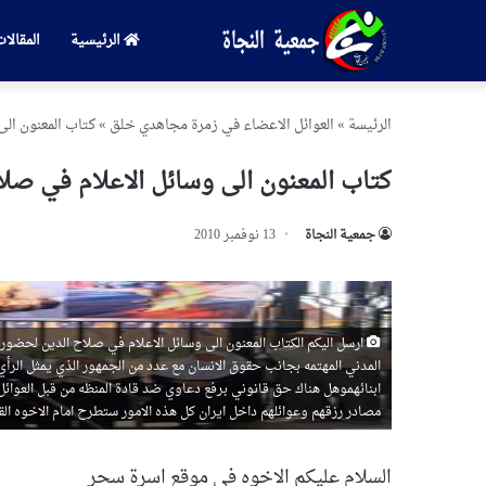
الرئيسية
المقالا
الرئیسة
»
العوائل الاعضاء في زمرة مجاهدي خلق
»
كتاب المعنون الى
كتاب المعنون الى وسائل الاعلام في صلا
جمعیة النجاة
13 نوفمبر 2010
ارسل اليكم الكتاب المعنون الى وسائل الاعلام في صلاح الدين لحضور ا
المدني المهتمه بجانب حقوق الانسان مع عدد من الجمهور الذي يمثل الرأي
ابنائهموهل هناك حق قانوني برفع دعاوي ضد قادة المنظه من قبل العوائل 
مصادر رزقهم وعوائلهم داخل ايران كل هذه الامور ستطرح امام الاخوه ال
السلام عليكم الاخوه في موقع اسرة سحر