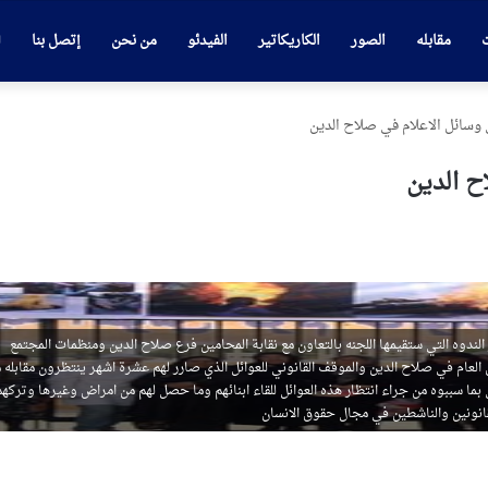
ت
مقابله
الصور
الكاريكاتير
الفيدئو
من نحن
إتصل بنا
 وسائل الاعلام في صلاح الدين
ح الدين
لندوه التي ستقيمها اللجنه بالتعاون مع نقابة المحامين فرع صلاح الدين ومنظمات المجتمع
 العام في صلاح الدين والموقف القانوني للعوائل الذي صارر لهم عشرة اشهر ينتظرون مقابله 
بما سببوه من جراء انتظار هذه العوائل للقاء ابنائهم وما حصل لهم من امراض وغيرها وتركهم
قانونين والناشطين في مجال حقوق الانسان