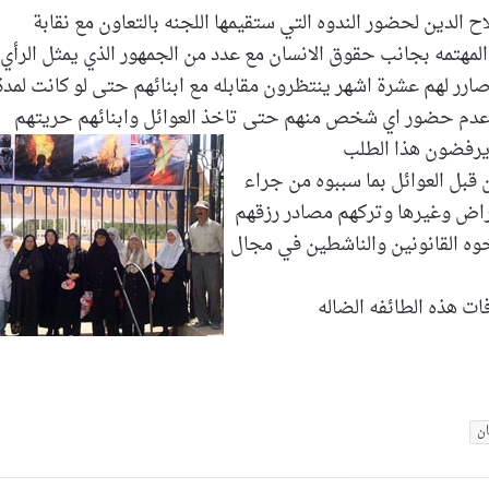
 الدين لحضور الندوه التي ستقيمها اللجنه بالتعاون مع نقابة
لمهتمه بجانب حقوق الانسان مع عدد من الجمهور الذي يمثل الرأي
صارر لهم عشرة اشهر ينتظرون مقابله مع ابنائهم حتى لو كانت لمدة
وعدم حضور اي شخص منهم حتى تاخذ العوائل وابنائهم حريتهم
 يرفضون هذا الطلب
قبل العوائل بما سببوه من جراء
مراض وغيرها وتركهم مصادر رزقهم
خوه القانونين والناشطين في مجال
ات هذه الطائفه الضاله
ن