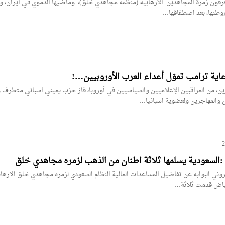
عرفون زمرة المجاهدین الارهابية (منظمة مجاهدي خلق)، وماضيها الدموي في ايران، و
ووطنها، بعد اصطفافها…
اية ترامب تموّل أعداء العرب الأوروبيين…!
ين، من المراقبين الإعلاميين والسياسيين في أوروبا، فاز حزب يميني اسباني متطرف و
 والمهاجرين ولعضوية اسبانيا…
 :السعودية يسلمها ثلاثة اطنان من الذهب لزمره مجاهدي خلق
ني البوابه عن تفاضيل المساعدات المالية النظام السعودي لزمره مجاهدي خلق الارهاب
لرياض قدمت ثلاثة…