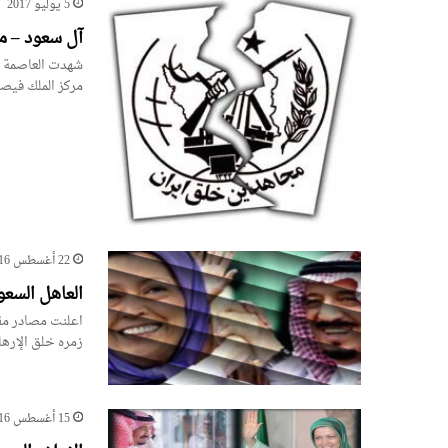
5 يوليو 2017
آل سعود – م
شهدت العاصمة ا
مركز الملك فيص
22 أغسطس 2016
العاهل السع
اعلنت مصادر مقر
زمره خلق الإره
15 أغسطس 2016