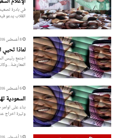
الإعلام السع
في بادرة تصعيدي
القلاب يدعو في
8 أغسطس 2016
لماذا تحيي ا
اجتمع رئيس الس
المعارِضة....و
6 أغسطس 2016
السعودية تهّ
بناء على اوامر 
وتيرة اخراج ع
3 أغسطس 2016