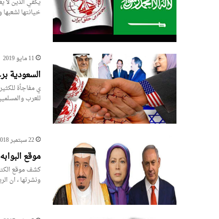
يكفي الذين لا ي
خيانتها لشعبها 
11 مايو 2019
السعودية برع
ي مفاجأة للكثير
للعرب والمسلمين
22 سبتمبر 2018
موقع البوابه
كشف موقع الكترو
ونشرتها ، ان ا