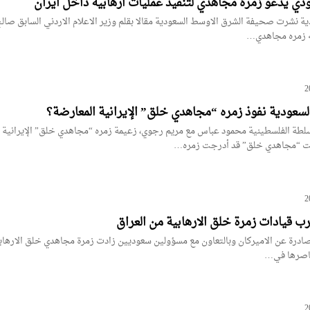
ودي يدعو زمره مجاهدي لتنفيذ عمليات ارهابية داخل ايران
ة نشرت صحيفة الشرق الاوسط السعودية مقالا بقلم وزير الاعلام الاردني السابق صال
ه زمره مجاهدي…
لسعودية نفوذ زمره “مجاهدي خلق” الإيرانية المعارضة؟
لطة الفلسطينية محمود عباس مع مريم رجوي، زعيمة زمره “مجاهدي خلق” الإيرانية
كانت “مجاهدي خلق” قد أدرجت زمره…
رب قيادات زمرة خلق الارهابية من العراق
صادرة عن الاميركان وبالتعاون مع مسؤولين سعوديين زادت زمرة مجاهدي خلق الارهاب
ناصرها في…