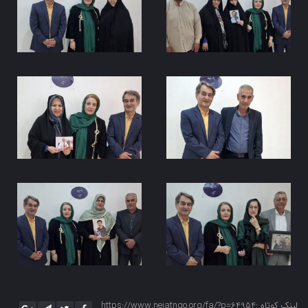
لینک کوتاه :https://www.nejatngo.org/fa/?p=64954