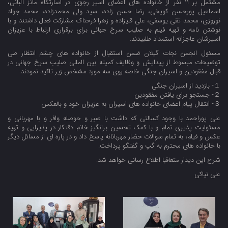
مشتمل بر ۱۱ نفر از خانواده های اعضای اسیر رجوی در اسارتگاه مانز آلبانی،
اسماعیل پورحسن کویخی، رضا حسن زاده، سید ولی محمدزاده، محمد جواد
نوروزی، محمد تقی یوسفی، علی قلیزاده و زهرا فرحناک مشارکت فعال داشتند و با
نوشتن نامه و تهیه فیلم به صلیب سرخ جهانی برای برقراری ارتباط با عزیزان
اسیرشان عاجزانه استمداد طلبیدند.
مسئول انجمن نجات گیلان ضمن استقبال از خانواده های چشم انتظار طی
توضیحات مبسوط از پیدایش و وظایف کمیته بین المللی صلیب سرخ جهانی در
قبال مفقودین و اسیران جنگی خاصه روی سه مورد مشخص زیر تاکید نمودند:
１- بازدید از اسیران جنگی
２- جستجو برای یافتن مفقودین
３- انتقال پیام اعضای خانواده های اسیران به عزیزان خود و بالعکس
علی پوراحمد با وجود کسالتی که داشت با صبر و حوصله وافر و با مهربانی و
مسئولیت پذیری تمام و با کمک تحسین برانگیز خانم دقتکار در پذیرایی و تهیه
عکس و فیلم، به تمام سوالات حضار مهربانانه پاسخ داد و در پاره ای از مسائل دیگر
با خانواده های محترم به گپ و گفتگو پرداخت.
شرح این دیدار متعاقبا اطلاع رسانی خواهد شد.
علی نیاکی