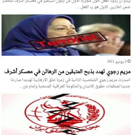
يبدو ان ردود الفعل حول مجزرة الاول من ايلول/ سبتمبر في معسكر أشرف تنحصر
ضمن اطارين. الاول هو رد الفعل…
2 يونيو 2011
مريم رجوي تهدد بذبح المتبقين من الرهائن في معسكر أشرف
اصدرت مريم رجوي الشخصية الثانية في زمرة خلق الارهابية تهديدا صارخا
جديدا لمنظمات حقوق الانسان والحكومة العراقية المنتخبة وامام مَنْ…