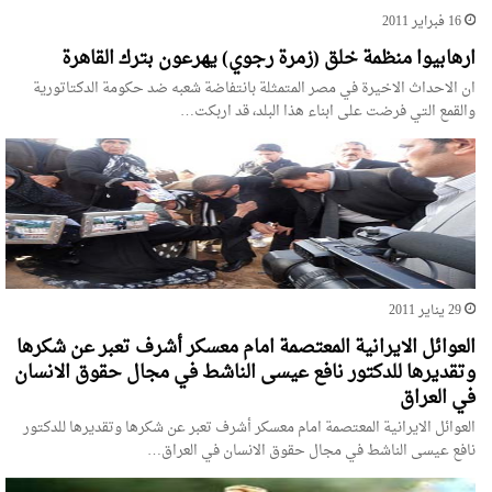
16 فبراير 2011
ارهابيوا منظمة خلق (زمرة رجوي) يهرعون بترك القاهرة
ان الاحداث الاخيرة في مصر المتمثلة بانتفاضة شعبه ضد حكومة الدكتاتورية
والقمع التي فرضت على ابناء هذا البلد، قد اربكت…
29 يناير 2011
العوائل الايرانية المعتصمة امام معسكر أشرف تعبر عن شكرها
وتقديرها للدكتور نافع عيسى الناشط في مجال حقوق الانسان
في العراق
العوائل الايرانية المعتصمة امام معسكر أشرف تعبر عن شكرها وتقديرها للدكتور
نافع عيسى الناشط في مجال حقوق الانسان في العراق…