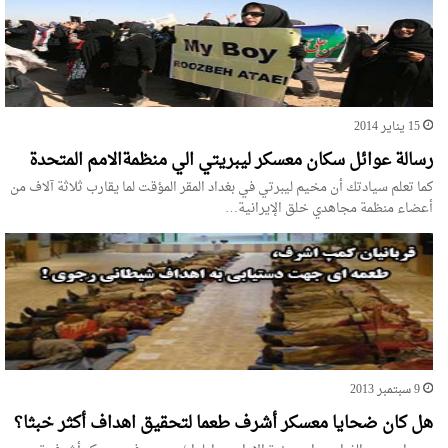
15 يناير 2014
رسالة عوائل سكان معسكر ليبريتي الي منظمةالامم المتحدة
كما تعلم سيادتك أن مخيم ليبرتي في بغداد المقر المؤقت لما يقارب ثلاثة آلاف من
أعضاء منظمة مجاهدي خلق الإيرانية…
9 سبتمبر 2013
هل كان ضحايا معسكر أشرف طعما لتحقيق اهداف أكثر خبثا؟