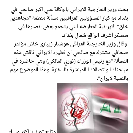
بحث وزير الخارجية الايراني بالوكالة علي اكبر صالحي في
بغداد مع كبار المسؤولين العراقيين مسألة منظمة "مجاهدين
خلق" الايرانية المعارضة التي يتجمع بعض انصارها في
معسكر أشرف الواقع شمال بغداد.
وقال وزير الخارجية العراقي هوشيار زيباري خلال مؤتمر
صحافي مشترك مع صالحي ان نظيره الايراني ناقش هذه
المسألة "مع رئيس الوزراء (نوري المالكي) وهي حاضرة في
مباحثاتنا واتصالاتنا المباشرة بالسفارة، وهذا الموضوع مهم
بالنسبة لايران".
وتابع "عانينا اكثر من اي