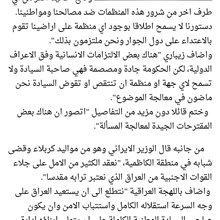
طرف اخر من شرور هذه المنظمات ضد مصالحنا ومواطنينا.
دستورنا لا يسمح اطلاقا بوجود اي منظمة على اراضينا تقوم
بالاعتداء على دول الجوار ونحن ملتزمون بذلك".
واضاف زيباري "هناك بعض الالتزامات الانسانية وفق الاعراف
الدولية، لكن الحكومة جادة ومصصمة فهي صاحبة السيادة ولا
تسمح لاي جهة او منظمة ان تنتقص او تقوض السيادة نحن
ماضون في معالجة الموضوع".
وختم قائلا دون مزيد من التفاصيل "اتصور ان هناك بعض
المقترحات الجيدة لمعالجة المسألة".
من جانبه قال الوزير الايراني وهو من مواليد كربلاء وقضى
شبابه في منطقة الكاظمية، "نعقد الكثير من الامل على جلاء
القوات الاجنبية من العراق الذي نعتبر ترابه مقدسا".
واضاف باللهجة العراقية "نتطلع الى ان يستعيد العراق على
وجه السرعة استقلاله الكامل واستتباب الامن وان يكون