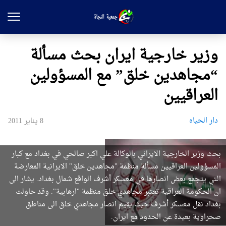
وزير خارجية ايران بحث مسألة
“مجاهدين خلق” مع المسؤولين
العراقيين
دار الحیاه
8 يناير 2011
بحث وزير الخارجية الايراني بالوكالة علي اكبر صالحي في بغداد مع كبار
المسؤولين العراقيين مسألة منظمة "مجاهدين خلق" الايرانية المعارضة
التي يتجمع بعض انصارها في معسكر أشرف الواقع شمال بغداد. يشار الى
ان الحكومة العراقية تعتبر مجاهدي خلق منظمة "ارهابية". وقد حاولت
بغداد نقل معسكر أشرف حيث يقيم انصار مجاهدي خلق الى مناطق
صحراوية بعيدة عن الحدود مع ايران.