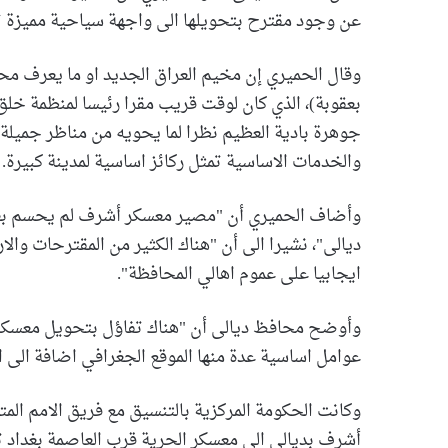
عن وجود مقترح بتحويلها الى واجهة سياحية مميزة 
بعقوبة)، الذي كان لوقت قريب مقرا رئيسا لمنظمة خلق ا
جوهرة بادية العظيم نظرا لما يحويه من مناظر جميلة
والخدمات الاساسية تمثل ركائز اساسية لمدينة كبيرة.
وأضاف الحميري أن "مصير معسكر أشرف لم يحسم بعد
ديالى"، نشيرا الى أن "هناك الكثير من المقترحات وال
ايجابيا على عموم اهالي المحافظة".
وأوضح محافظ ديالى أن "هناك تفاؤل بتحويل معسكر
عوامل اساسية عدة منها الموقع الجغرافي اضافة الى ا
أشرف بديالى الى معسكر الحرية قرب العاصمة بغداد تم