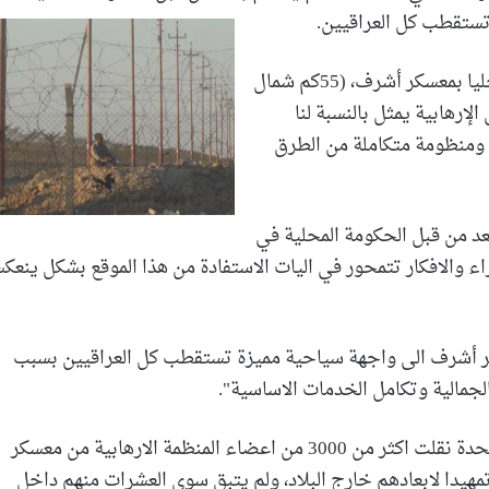
تستقطب كل العراقيين.
وقال الحميري إن مخيم العراق الجديد او ما يعرف محليا بمعسكر أشرف، (55كم شمال
لإرهابية يمثل بالنسبة لنا
 ومنظومة متكاملة من الطرق
 من قبل الحكومة المحلية في
اراء والافكار تتمحور في اليات الاستفادة من هذا الموقع بشكل ينع
 أشرف الى واجهة سياحية مميزة تستقطب كل العراقيين بسبب
لجمالية وتكامل الخدمات الاساسية".
وكانت الحكومة المركزية بالتنسيق مع فريق الامم المتحدة نقلت اكثر من 3000 من اعضاء المنظمة الارهابية من معسكر
هيدا لابعادهم خارج البلاد، ولم يتبق سوى العشرات منهم داخل