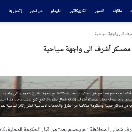
ت
مقابله
الصور
الكاريكاتير
الفيدئو
من نحن
إتصل بنا
رف الى واجهة سياحية
معسكر أشرف الى واجهة سياحية
ظة "لم يحسم بعد" من قبل الحكومة المحلية، كاشفا عن وجود مقترح بتحويلها الى واجهة
سياحية مميزة تستقطب كل العراقيين. وقال الحميري إن مخيم العراق الجديد او ما يعرف محليا بمعسكر أشرف، (55كم شمال بعقوبة)، الذي كان لوقت قريب مقرا رئ
حويه من مناظر جميلة ومنظومة متكاملة من الطرق والخدمات الاساسية تمثل ركائز اساسية لمدي
ف شمالي المحافظة "لم يحسم بعد" من قبل الحكومة المحلية، كاش