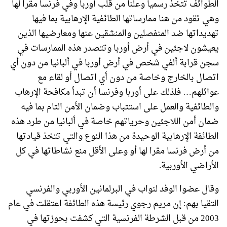
الطوائف تتخذ رسميا وعلنا من قلب أوربا وفي فرنسا مقرا لها
وهي تقود من هنا ممارساتها الطائفية الإرهابية بما فيها
تهديداتها ضد المنفصلين والمنشقين عنها ومعارضيها الذين
يعيشون لاجئين في أرض أوربا وتتصدر هذه الممارسات في
سجن قرابة ألفي شخص في أرض أوربا في ألبانيا من دون أي
اتصال بالخارج وخاصة من دون أي اتصال أو لقاء مع
عوائلهم… فلذلك على أوربا وفرنسا أن تبدأ مكافحة الإرهاب
والطائفية والعمل على استتباب وضمان الأمن التام بما فيه
ضمان أمن اللاجئين وحرياتهم خاصة في ألبانيا من طرد هذه
الطائفة الإرهابية الوحيدة من هذا النوع والتي تتخذ قيادتها
من أرض فرنسا مقرا لها أو وعلى الأقل منع نشاطاتها في كل
الأراضي الأوربية.
وقال عضوا الوفد لنواب في البرلمانين الأوربي والفرنسي
التقيا بهم: إن مريم رجوي رئيسة هذه الطائفة اعتقلت في عام
2003 من قبل الشرطة الفرنسية التي كشفت بحوزتها في