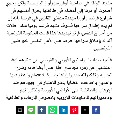
مقرها الواقع في ضاحية أوفيرسورأواز الباريسية ولكن رجوي
أصدرت أوامرها إلى أعضاء في طائفتها بحرق أنفسهم في
شوارع فرنسا وأوربا مهددة منفذي القانون في فرنسا بأنه إن
لم يتم إطلاق سراحها فسوف تشهد فرنسا يوميا هكذا حالات
من أحراق النفس، فإثر تهديدها هذا قامت الحكومة الفرنسية
آنذاك بإطلاق سراحها حرصا على الأمن النفسي للمواطنين
الفرنسيين.
فأعرب نواب البرلمانين الأوربي والفرنسي عن شكرهم لوفد
المنشقين عن زمره مجاهدي خلق على أيضاحاته وشرح
تجاربه وتذكيراته معتبرا إياها جديرة للاهتمام والنظر فيها
واعدين باخذ هذه القضايا بنظر الاعتبار في جهودهم ضد
الإرهاب والطائفية على الأراضي الأوربية وتذكيراتهم
وتحذيراتهم للحكومات الإروبية بخصوص الإرهاب والطائفية