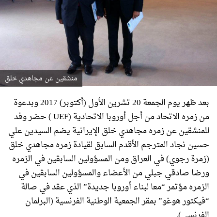
منشقين عن مجاهدي خلق
بعد ظهر يوم الجمعة 20 تشرين الأول (أكتوبر) 2017 وبدعوة
من زمره الاتحاد من أجل أوروبا الاتحادية (UEF ) حضر وفد
للمنشقين عن زمره مجاهدي خلق الإيرانية يضم السيدين علي
حسين نجاد المترجم الأقدم السابق لقيادة زمره مجاهدي خلق
(زمرة رجوي) في العراق ومن المسؤولين السابقين في الزمره
ورضا صادقي جبلي من الأعضاء والمسؤولين السابقين في
الزمره مؤتمر “معا لبناء أوروبا جديدة” الذي عقد في صالة
“فيكتور هوغو” بمقر الجمعية الوطنية الفرنسية (البرلمان
الفرنسي).