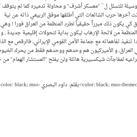
ي وسيلة للتسلل ل¯ "معسكر أشرف" و محاولة تدميره كما لم يتوقف أ
ت آخرها حرب الشائعات التي أطلقها موفق الربيعي ذاته عن نية
كي يكون ذلك مبرراً حقيقياً لطرد المنظمة من العراق فورا ! وهي 
نظمة من لائحة الإرهاب ليكون بداية لتحولات إقليمية جديدة , و
 تنفيذ تفاهماته مع جماعة الأمن القومي الإيراني, فالرقص مع الذ
في العراق, و الأميركيون هم وحدهم ووحدهم فقط من يحرك الخيو
اعيه لمفاجآت شيكسبيرية هائلة ولن يفلح "المستشار الهمام" من
color: black; mso-themec
color: black; mso-themecolor: text1″>بقلم: داود البصري color: black; mso-