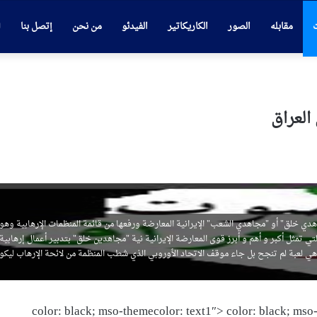
ت
مقابله
الصور
الكاريكاتير
الفيدئو
من نحن
إتصل بنا
العراق
ي خلق" أو "مجاهدي الشعب" الإيرانية المعارضة ورفعها من قائمة المنظمات الإرهابية وهو 
التي تمثل أكبر و أهم و أبرز قوى المعارضة الإيرانية نية "مجاهدين خلق" بتدبير أعمال إرهابية
! وهي لعبة لم تنجح بل جاء موقف الاتحاد الأوروبي الذي شطب المنظمة من لائحة الإرهاب ليكو
color: black; mso-themecolor: text1″> color: black; mso