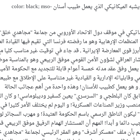
text1″>تخصص موفق الربيعي والمنصب الذي يشغله يشبه الميكانيكي الذي يعمل طبيب أسنان color: black; mso-
color: black; ms>التحول الدراماتيكي في موقف دول الاتحاد الأوروبي من جماعة "مجاهدي خلق
لمنظمات الإرهابية وهو ما رفضته فرنسا التي تقيم فيها القيادة العل
أبرز قوى المعارضة الإيرانية , قد جاء في توقيت غير مناسب كليا م
تشار العراقي لشؤون الأمن القومي موفق الربيعي وهو بالمناسبة مو
نه يعمل وفق عقد مدته خمسة أعوام قابلة للتجديد مع الحكومة الأمي
وقابلياته الإدارية و القيادية غير متناسبة على الإطلاق مع طبيعة
ي و هو يعمل كطبيب للأسنان! وهذه واحدة من أهم عجائب الحالة
لسابق كان البلطجي و "السرسري" يعين كسفير وديبلوماسي! و كان ال
 منصب وزير الصناعات العسكرية! و اليوم لم يختلف الأمر كثيرا في
ي" ليكون الناطق الرسمي باسم الحكومة العتيدة! و مهرب السجائر لو
عجيب دائما و أبدا! المهم أن المستشار الهمام الرفيق موفق الربيعي قد
م بأن ملف "معسكر أشرف" وهو المقر الرئيسي لجماعة "مجاهدي 