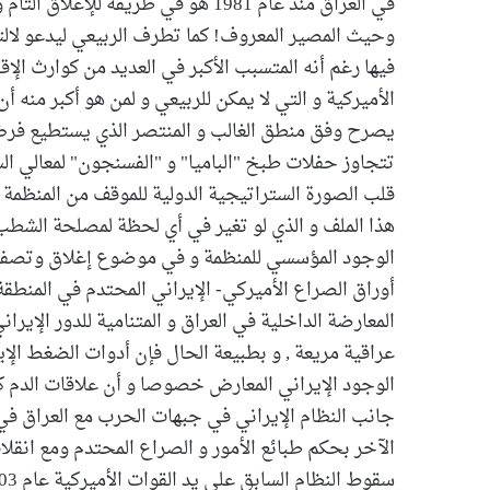
في العراق منذ عام 1981 هو في طريق
وحيث المصير المعروف! كما تطرف الربيعي ليدعو لالتئ
فيها رغم أنه المتسبب الأكبر في العديد من كوارث الإقل
الأميركية و التي لا يمكن للربيعي و لمن هو أكبر منه 
يصرح وفق منطق الغالب و المنتصر الذي يستطيع فرض إر
تتجاوز حفلات طبخ "الباميا" و "الفسنجون" لمعالي الس
قلب الصورة الستراتيجية الدولية للموقف من المنظمة ال
هذا الملف و الذي لو تغير في أي لحظة لمصلحة الشطب
الوجود المؤسسي للمنظمة و في موضوع إغلاق وتصف
أوراق الصراع الأميركي- الإيراني المحتدم في المنط
المعارضة الداخلية في العراق و المتنامية للدور الإير
عراقية مريعة , و بطبيعة الحال فإن أدوات الضغط الإ
الوجود الإيراني المعارض خصوصا و أن علاقات الدم ك
جانب النظام الإيراني في جبهات الحرب مع العراق في 
الآخر بحكم طبائع الأمور و الصراع المحتدم ومع انق