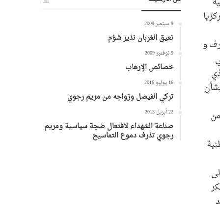
ية
كزيا
9 سبتمبر 2009
نعيق الغربان نذير شؤم
رف و
9 نوفمبر 2009
ي
خصائص الإرهاب
ذي
16 يوليو 2016
بشأن
تركي الفيصل وزواجه من مريم رجوي
22 أبريل 2013
من
صناعة الشهداء لافتعال ضجة سياسية ومريم
رجوي تذرف دموع التماسيح
نية
لى
كر
د