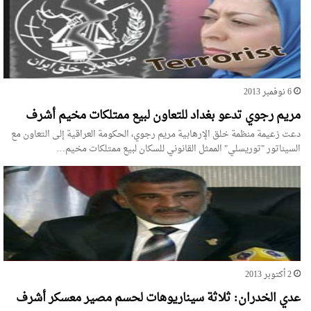
6 نوفمبر 2013
مريم رجوي تدعو بغداد للتعاون لبيع ممتلكات مخيم أشرف
دعت زعيمة منظمة خلق الإرهابية مريم رجوي، الحكومة العراقية إلى التعاون مع
السيناتور "توريسلي" الممثل القانوني للسكان لبيع ممتلكات مخيم…
2 أكتوبر 2013
عدي الخدران: ثلاثة سيناريوهات لحسم مصير معسكر أشرف