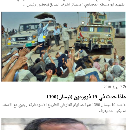
الشهيد ابو منتظر المحداوي ( معسكر اشرف السابق)بحضور رئيس…
7 أبريل 2018
ماذا حدث في 19 فروردين (نيسان)1390
لا شك 19 نيسان 1390 هو احد ايام العار في التاريخ الاسود فرقه رجوي مع الاسف
لم يكن احد يعرف…