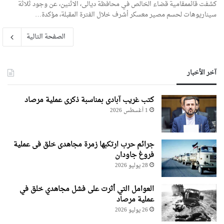
كشفت قائممقامية قضاء الخالص في محافظة ديالى، الاثنين، عن وجود ثلاثة
سيناريوهات لحسم مصير معسكر أشرف خلال الفترة المقبلة، مؤكدة…
الصفحة التالية
آخر الأخبار
کتب غریب آبادی بمناسبة ذکری عملیة مرصاد
1 أغسطس 2026
جرائم حرب ارتکبها زمرة مجاهدی خلق فی عملیة
فروغ جاودان
28 يوليو 2026
العوامل التي أثرت على فشل مجاهدي خلق في
عملية مرصاد
26 يوليو 2026