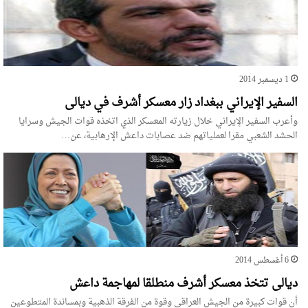
1 ديسمبر 2014
السفير الإيراني ببغداد زار معسكر أشرف في ديالى
وأعرب السفير الإيراني خلال زيارته المعسكر الذي اتخذه قوات الجيش وسرايا
الحشد الشعبي مقرا لعملياتهم ضد عصابات داعش الإرهابية، عن…
6 أغسطس 2014
ديالى تتخذ معسكر أشرف منطلقا لمهاجمة داعش
أن قوات كبيرة من الجيش العراقي وقوة من الفرقة الذهبية وبمساندة المتطوعين