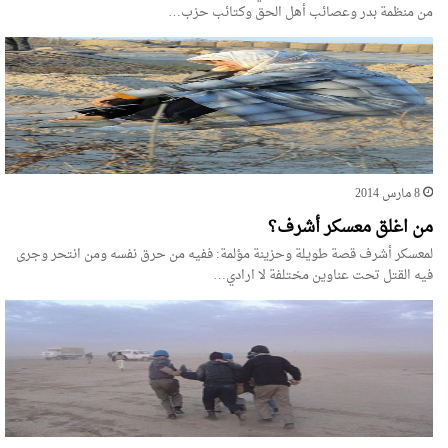
من منظمة بدر وعصائب أهل الحق وكتائب حزب…
8 مارس 2014
من اغلق معسكر أشرف؟
لمعسكر أشرف قصة طويلة وحزينة مؤلمة: ففيه من حرق نفسه ومن انتحر وجرى
فيه القتل تحت عناوين مختلفة لا ارادي…