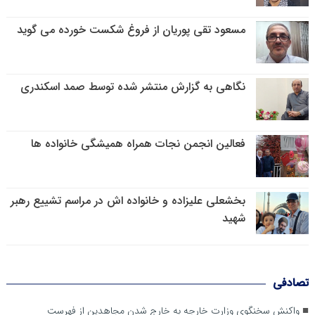
مسعود تقی پوریان از فروغ شکست خورده می گوید
نگاهی به گزارش منتشر شده توسط صمد اسکندری
فعالین انجمن نجات همراه همیشگی خانواده ها
بخشعلی علیزاده و خانواده اش در مراسم تشییع رهبر
شهید
تصادفی
واکنش سخنگوی وزارت خارجه به خارج شدن مجاهدین از فهرست