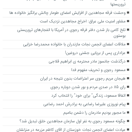
تروریستها
وحشت فرقه مجاهدین از افزایش امضای طومار چالش برانگیز خانواده ها
مشاور امنیت ملی عراق: اخراج مجاهدین نزدیک است
تلخ کامی باز شدن دفتر فرقه رجوی در آمریکا با انفجارهای تروریستی
بوستون
ملاقات اعضای انجمن نجات مازندران با خانواده محمدرضا خزایی
عزاداری پس از برپایی جشنی دروغین!
درگذشت جانسوز مادر محترمه ی ابراهیم قلاجی
مسعود رجوی و تحریف مفهوم فدا
هیجان مریم رجوی سر اعتراضات بدون نتیجه در ایران
رای 85 در صدی مردم و بور شدن دوباره رجوی
اتفاقا مسعود، زندگی” برای خود” را انتخاب کرد
پیام نوروزی علیرضا رضاعی به برادرش احمد رضاعی
ما مجبور بودیم مادرمان را دشمن بنامیم
چگونه مسعود رجوی به نفر اول سازمان مجاهدین خلق تبدیل شد؟
عیادت اعضای انجمن نجات خوزستان از اقای کاظم مزرعه در منزلشان