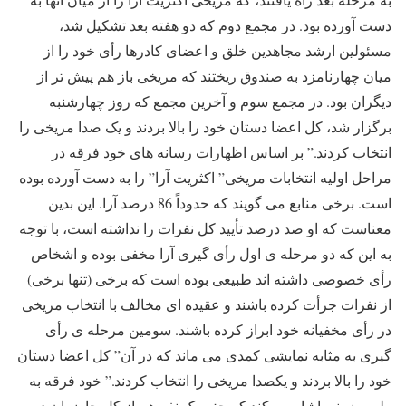
دست آورده بود. در مجمع دوم که دو هفته بعد تشکیل شد،
مسئولین ارشد مجاهدین خلق و اعضای کادرها رأی خود را از
میان چهارنامزد به صندوق ریختند که مریخی باز هم پیش تر از
دیگران بود. در مجمع سوم و آخرین مجمع که روز چهارشنبه
برگزار شد، کل اعضا دستان خود را بالا بردند و یک صدا مریخی را
انتخاب کردند.” بر اساس اظهارات رسانه های خود فرقه در
مراحل اولیه انتخابات مریخی” اکثریت آرا” را به دست آورده بوده
است. برخی منابع می گویند که حدوداً 86 درصد آرا. این بدین
معناست که او صد درصد تأیید کل نفرات را نداشته است، با توجه
به این که دو مرحله ی اول رأی گیری آرا مخفی بوده و اشخاص
رأی خصوصی داشته اند طبیعی بوده است که برخی (تنها برخی)
از نفرات جرأت کرده باشند و عقیده ای مخالف با انتخاب مریخی
در رأی مخفیانه خود ابراز کرده باشند. سومین مرحله ی رأی
گیری به مثابه نمایشی کمدی می ماند که در آن” کل اعضا دستان
خود را بالا بردند و یکصدا مریخی را انتخاب کردند.” خود فرقه به
طور ضمنی اشاره میکند که حتی یک نفر هم از کل حاضران در