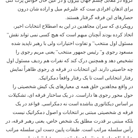
برای اذهان افرادی ست که علیرغم میل و اراده شان درون
حصارهای این فرقه گرفتار هستند.
رویکردی که سران مجاهدین در این به اصطلاح انتخابات اخیر،
اتخاذ کرده بودند آنچنان مبهم است که هیچ کسی نمی تواند نقش”
مسئول اول منتخب” و تفاوت اختیارات ولی با رهبر ناپدید شده
مسعود رجوی و” رئیس جمهور منتخب” یعنی مریم رجوی را
تشخیص دهد و همچنین درک کند که نفرات هم ردیف مسئول اول
چه خاصیتی دارند. این انتخابات در فرقه ی رجوی ظاهراً نمایش
رفتار انتخاباتی است تا یک رفتار واقعاً دمکراتیک.
در واقع مجاهدین خلق همه ی معیارهای یک کیش شخصیتی را
حول محور رجوی ها داراست. در یک ساختار فرقه ای، تشکیلات
بر اساس دیکتاتوری بناشده است نه دمکراسی. قواعد در یک
فرقه ی شخصیتی مبتنی بر انتخابات و اصول دمکراتیک نیست
بلکه مبتنی بر قدرت مطلق یک شخص خاص، یعنی رهبر فرقه، در
رأس سلسله مراتب است. طبقات پایین دست این سلسله مراتب
شامل”اعضای ارشد” و اعضای” تحت مسئول” یا نفرات می