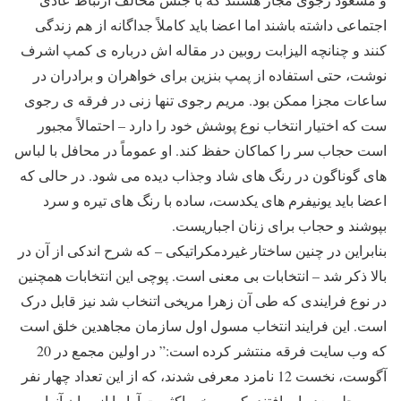
اجتماعی داشته باشند اما اعضا باید کاملاً جداگانه از هم زندگی
کنند و چنانچه الیزابت روبین در مقاله اش درباره ی کمپ اشرف
نوشت، حتی استفاده از پمپ بنزین برای خواهران و برادران در
ساعات مجزا ممکن بود. مریم رجوی تنها زنی در فرقه ی رجوی
ست که اختیار انتخاب نوع پوشش خود را دارد – احتمالاً مجبور
است حجاب سر را کماکان حفظ کند. او عموماً در محافل با لباس
های گوناگون در رنگ های شاد وجذاب دیده می شود. در حالی که
اعضا باید یونیفرم های یکدست، ساده با رنگ های تیره و سرد
بپوشند و حجاب برای زنان اجباریست.
بنابراین در چنین ساختار غیردمکراتیکی – که شرح اندکی از آن در
بالا ذکر شد – انتخابات بی معنی است. پوچی این انتخابات همچنین
در نوع فرایندی که طی آن زهرا مریخی اتنخاب شد نیز قابل درک
است. این فرایند انتخاب مسول اول سازمان مجاهدین خلق است
که وب سایت فرقه منتشر کرده است:” در اولین مجمع در 20
آگوست، نخست 12 نامزد معرفی شدند، که از این تعداد چهار نفر
به مرحله بعد راه یافتند، که مریخی اکثریت آرا را از میان آنها به