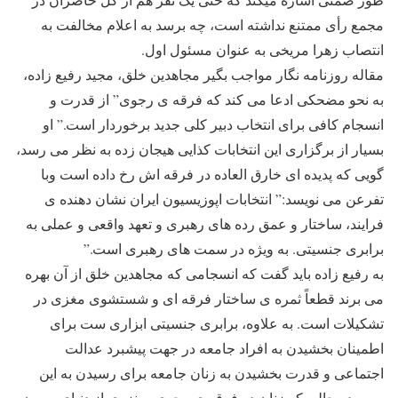
مجمع رأی ممتنع نداشته است، چه برسد به اعلام مخالفت به
انتصاب زهرا مریخی به عنوان مسئول اول.
مقاله روزنامه نگار مواجب بگیر مجاهدین خلق، مجید رفیع زاده،
به نحو مضحکی ادعا می کند که فرقه ی رجوی” از قدرت و
انسجام کافی برای انتخاب دبیر کلی جدید برخوردار است.” او
بسیار از برگزاری این انتخابات کذایی هیجان زده به نظر می رسد،
گویی که پدیده ای خارق العاده در فرقه اش رخ داده است وبا
تفرعن می نویسد:” انتخابات اپوزیسیون ایران نشان دهنده ی
فرایند، ساختار و عمق رده های رهبری و تعهد واقعی و عملی به
برابری جنسیتی. به ویژه در سمت های رهبری است.”
به رفیع زاده باید گفت که انسجامی که مجاهدین خلق از آن بهره
می برند قطعاً ثمره ی ساختار فرقه ای و شستشوی مغزی در
تشکیلات است. به علاوه، برابری جنسیتی ابزاری ست برای
اطمینان بخشیدن به افراد جامعه در جهت پیشبرد عدالت
اجتماعی و قدرت بخشیدن به زنان جامعه برای رسیدن به این
مهم. در حالی که زنان در فرقه ی رجوی، منزوی از دنیای بیرون،