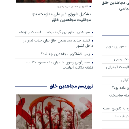
ی مجاهدین خلق
نقدی بر سخنان مریم رجوی
سیاسی
تشکیل شورای غیر ملی مقاومت، تنها
موفقیت مجاهدین خلق
مجاهدین خلق این گونه بودند – قسمت پانزدهم
ترفند جدید مجاهدین خلق برای جذب نیرو در
داخل کشور
ست جمهوری مریم
پس افشاگری مجاهدین چه شد؟
انت رجوی
مجیزگویی رجوی ها برای یک مجرم متقلب،
لیست آلبانیایی
نشانه فلاکت آنهاست
لبانی
تروریسم مجاهدین خلق
داده بود؟!
یقه صاحبخانه
م به نابودی است