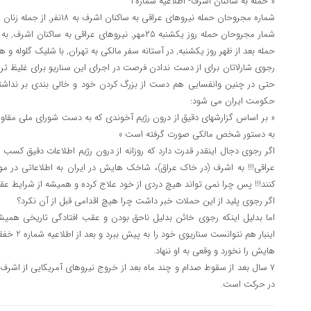
« حمله به ساکنان اشرف- اطلاعیه شماره۲
شماره مجروحان حمله نیروهای عراقی به ساکنان اشرف به ۱۸نفر, از جمله زنان افزایش یافت.
حمله بعد از ظهر روز یکشنبه, در آستانه سفر مالکی به تهران, با شلیک گلوله
رجوی شارلاتان برای از دست ندادن فرصت در اجرای این سناریو برای غلیظ 
حتی در چنین وانفسایی هم دست از بزرگ کردن خود و خالی بندی بر نداشت
حکومت ایران می شود:
« بر اساس گزارشهای دقیق از درون رژیم آخوندی که به دست شورای ملی مقا
به دستور شخص مالکی صورت گرفته است »
اگر رجوی دجال اینقدر قدرت دارد که روزانه از درون رژیم اطلاعات دقیق کسب
عراقی!!! به اشرف (در خاک عراق)، شاخک هایش در ایران به اطلاعاتی در م
کنند!!! پس چرا نمی تواند هیچ دردی از خود علاج کرده و همیشه از شرایط 
اگر رجوی پلید از این حملات خبر داشت چرا هیچ اقدامی قبل از آن نکرد؟
اما بدلیل اینکه رجوی خائن بدلیل ناحق بودن و عقب افتادگی تاریخی همی
اینبار هم 
هایش را نخورد و وقعی به او ننهاد.
7 سال بعد از سقوط صدام و چند ماه بعد از خروج نیروهای آمریکایی از اشرف
در حرکت است.