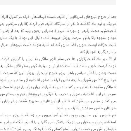
بعد از خروج نیروهای آمریکایی از اشرف دست فرماندهان فرقه در کنترل افراد 
در یک و نیم ماه گذشته 5 نفر از اسارتگاه اشرف فرار کردند (آقایا
تاجبخش، حجت رفیعی و مهرداد امیری). بنابراین رجوی پلید که بعد از رفتن آمر
دید و متوجه بالا رفتن سرعت ریزش نیروها شد، دنبال این بود تا با یک سناری
ثابت حرکات اوست طوری فضا سازی کند که شاید بتواند دست نیروهای عراقی ر
را بار دیگر به آنجا باز کند.
از 21 مهر ماه که خبرگزاری ها خبر سفر آقای مالکی به ایران را گزارش کرد
تواند فرصت خوبی باشد تا با استفاده از آن و مرتبط کردن سفر آقای مالکی به 
دست زده و با فشار سیاسی راهی برای خروج از بحران ریزش نیرو که سرعت تس
در تاریخ 23 مهر شورای خارجه نشین فرقه با صدور اطلاعیه ای مدعی می شود:
« مالکی مذبوحانه تلاش می کند با عمل به شرایط ایران برای بار دوم نخست و
سپس در این اطلاعیه بصورتی عجیب به درگیری در روزهای نهم و بیستم مهر ب
می کند و مدعی می شود که 10 تن از نیروهایش مجروح شدند و
خواهان حضور مجدد در اشرف می شود.
دم خروس این سناریوی رجوی دجال آنجا بیرون می زند که او برای سوء استفا
استفاده پدران و مادران پیر از یک بلندگو نمی گذرد و با ادعای شکنجه روانی استف
تبلیغاتی اش می دمد، بنابراین تمام کسانی که با فرهنگ رجوی شیاد آشنا هستند