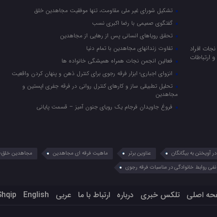
تشکیل شورای غیر ملی مقاومت، تنها موفقیت مجاهدین خلق
گفتگوی صمیمی با رضا اکبری نسب
تحقق رویاهای انسانی پس از رهایی از مجاهدین
جات افراد
تفاوت زندانهای مجاهدین با تمام دنیا
 ارتباطات
فعالین انجمن نجات همراه همیشگی خانواده ها
انزوای اجباری؛ ابزار فرقه رجوی برای کنترل ذهن و پنهان کردن واقعیت
تحلیل تطبیقی ساز و کارهای کنترل روانی در فرقه جفری اپستین و
مجاهدین
فروغ جاویدان فرجام یک رویای جنون آمیز – قسمت پایانی
 آویختن به بیگانگان
عناوین برتر
ماهیت فرقه ای مجاهدین
مجاهدین خلق؛ 
نفی روابط خانوادگی در مناسبات فرقه رجوی
حه اصلی
تلکس خبری
درباره
ارتباط با ما
عربي
English
Shqip