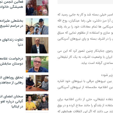
فعالین انجمن نج
همیشگی خانواده
اسیر خیلی بسته شد و کار به جایی رسید که
ن مرتضی بدن آرا مرز دشتی، علی رضا عینکیان، روح الله
بخشعلی علیزاده 
در مراسم تشییع 
یکایی ها تمام معادلات خود را بر باد رفته
و سازی و استفاده از مظلوم نمایی که سیاق
ا در اشرف بسته و پای نیروهای آمریکایی
تفاوت زندانهای م
دنیا
ند رجوی جنایتکار چنین تصور کرد که این می
ایران با وضعیت اشرف، به یک کار تبلیغاتی
درخواست غلامعلی
اعدی گرفته است بیابد.
دوستان سابقش 
زیر شود»
تحقق رویاهای ان
ین نیروهای عراقی با نیروهای خود اشاره
رهایی از مجاهدی
 در پایان این اطلاعیه ملتمسانه از نیروهای آمریکایی
سخنان اعضای ان
ده تبلیغاتی، حتی از دادن اطلاعیه برای
آلبانی درباره لغ
اده از بلندگو را مانند سلاح کرده و در بوق
در ایتالیا
 می دانند که اگر این اتفاقات همانطور که