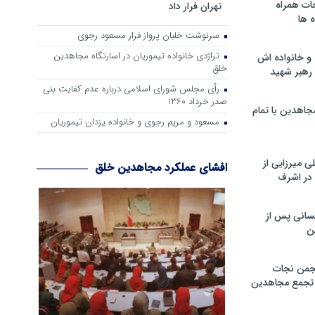
ات همراه
تهران فرار داد
 ها
سرنوشت خلبان پرواز فرار مسعود رجوی
تراژدی خانواده تیموریان در اسارتگاه مجاهدین
و خانواده اش
خلق
رهبر شهید
رأی مجلس شورای اسلامی درباره عدم كفایت بنی
صدر خرداد 1360
جاهدین با تمام
مسعود و مریم رجوی و خانواده یزدان تیموریان
 میرزایی از
افشای عملکرد مجاهدین خلق
در اشرف
سانی پس از
ن
جمن نجات
و تجمع مجاهدین