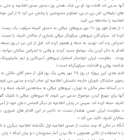
آنها مدعی اند افتاده بود او بی شک همان روز دستور صدور اطلاعیه و حتی سری
های تبلیغاتی اش پی در پی تصاویر مجروحین را پخش می کرد تا از این موضوع
اطلاعیه را ملاحظه می کنید:
« از بعداز ظهر روز 20 مهر نیروهای عراقی به دستور کمیته سرکو
کرده اند. سرکردگان نیروهای سرکوبگر عراقی شماری از ساکنان اشرف را نسبت 
بودند… مقاومت ایران خواستار استقرار نیروهای آمریکایی و تیم مانیتورینگ
شکنجه روانی و اقدامات سرکوبگرانه است.»
قدم بعدی این پروژه در روز 25 مهر یعنی یک روز قبل از سفر آ
رجوی جنایتکار، شورای خارجه نشینش اطلاعیه ای صادر کرده و مدعی می شود 
« در آستانه سفر مالکی به تهران، نیروهای عراقی به مجاهدین اشرف حمله و 10 تن را مجروح کردند »
آنها برای مهیج کردن موضوع مدعی می شوند که نیروهای عراقی با شلیک گلو
اشرف حمله کرده اند. سپس در پایان اطلاعیه بار دیگر التماس دعای خود از آمری
« مقاومت ایران ضمن هشدار نسبت به تاخیر در این اقدام های ضروری ب
ساکنان اشرف تاکید می کند »
را با استفاده از نکاتی همچون « بالا بردن آمار مجروحان » و بیان اینکه « زنان