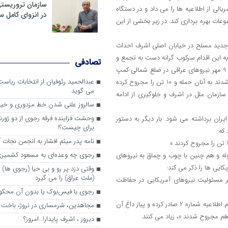
سازمان تروریست
الی از اطلاعیه ها را می داد و در دستگاه
در انزوای کامل 
ات بهره برداری کند. در زیر بخشی از این
ب یک پست جدید مسلح در خیابان اصلی اشرف احداث
به این اقدام سرکوب گرانه دست به تجمع و
تصادفی
اعتراض زده اند، تهدید به حمله و هجوم کرده اند. قبل از این نیز در روز جمعه 9 مهر نیروهای عراقی در ضلع شمالی کمپ
عبدالحمید رئوفیان از انتخابات ریا
اقدام به دائر کردن یک موضع جدید کردند و وقتی با اعتراض ساکنان مواجه شدند به آنان حمله و 10 تن را مجروح کرده
می گوید
 سازمان ملل در اشرف و جلوگیری از ادامه
سالروز علنی شدن خط مزدوری و خی
وحشت فزاینده فرقه رجوی از دو ژورنا
قای مالکی به ایران برداشته می شود. بار دیگر به دستور
برای چیست؟!
که:
نامه پدر میثم افشار به انجمن نجات آ
رجوی چه وعده‌ای به مسعود کشمیری 
له و هم چنین با چوب و چماق به نیروهای
کایی ها را ذکر می کند:
وقتی دزد پر رو و بی حیا (رجوی ها) 
(ملت عراق) را می گیرد
ر مسئولیت نیروهای آمریکایی در حفاظت
رجوی با فیس‌بوک یا بدون آن محکو
آنگاه در حالی که چند ساعت از صدور اطلاعیه اول نگذشته اطلاعیه دیگری با نام اطلاعیه شماره 2 صادر کرده و پیاز داغ آن
مجاهدین، شرم‎ساری در نروژ، باخت در فرانسه
 هم مجروح شدند »، زیاد می کنند.
ديروز ، اشرف پايدار!…امروز؟