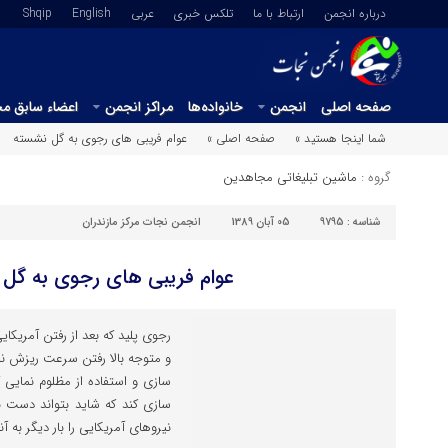
درباره انجمن
ارتباط با ما
تلکس خبری
عربي
English
Shqip
صفحه اصلی
انجمن
خانواده‌ها
مراکز انجمن
اعضاء سابق م
شما اینجا هستید »
صفحه اصلی »
عوام فریبی های رجوی به گل نشسته
گروه :
ماشین تبلیغاتی مجاهدین
شناسه :
9795
05 آبان 1389
انجمن نجات مرکز مازندران
عوام فریبی های رجوی به گل
رجوی پلید که بعد از رفتن آمریکایی
و متوجه بالا رفتن سرعت ریزش نیر
سازی و استفاده از مظلوم نمایی
سازی کند که شاید بتواند دست ن
نیروهای آمریکایی را بار دیگر به آنج