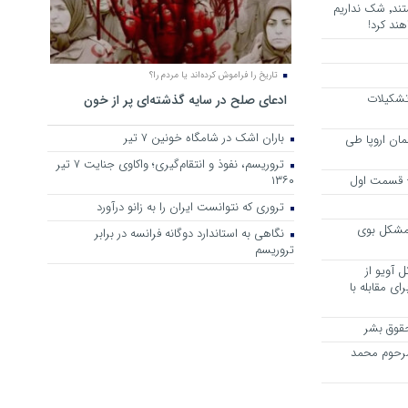
هرجا خشن ترین دشمنان ایران هستند٬ شک نداریم
ند کرد!
تاریخ را فراموش کرده‌اند یا مردم را؟
 تشکیلات
ادعای صلح در سایه گذشته‌ای پر از خون
باران اشک در شامگاه خونین 7 تیر
مان اروپا طی
تروریسم، نفوذ و انتقام‌گیری؛ واکاوی جنایت ۷ تیر
 – قسمت اول
۱۳۶۰
تروری که نتوانست ایران را به زانو درآورد
مشکل بوی
نگاهی به استاندارد دوگانه فرانسه در برابر
تروریسم
 آویو از
ی مقابله با
قوق بشر
مرحوم محمد