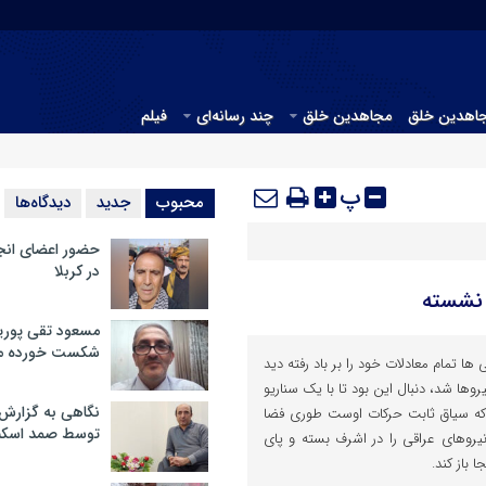
جاهدین خلق
مجاهدین خلق
چند رسانه‌ای
فیلم
پ
محبوب
جدید
دیدگاه‌ها
حضور اعضای انج
در کربلا
 نشسته
مسعود تقی پوریا
شکست خورده م
 ها تمام معادلات خود را بر باد رفته دید
وها شد، دنبال این بود تا با یک سناریو
نگاهی به گزارش
 که سیاق ثابت حرکات اوست طوری فضا
توسط صمد اسکن
یروهای عراقی را در اشرف بسته و پای
ا باز کند.