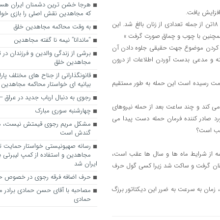
که مجاهدین نقش اصلی را بازی خواه
شمار مجروحان حمله روز یکشنبه ۲۵مهر, نیروهای عراقی به ساکنان اشرف, به ۱۸تن از جمله تعدادی از زنان بالغ شد. این
به وقت محاکمه مجاهدین خلق
 و همچنین با چوب و چماق صورت گرفت »
“ماندانا” نیمه نا گفته مجاهدین
تر کردن موضوع جهت حقیقی جلوه دادن آن
برشی از زندگی والدین و فرزندان در
ه و مدعی بدست آوردن اطلاعات از درون
مجاهدین خلق
قانونگذارانی از جناح های مختلف پارل
ومت رسیده است این حمله به طور مستقیم
بیانیه ای خواستار محاکمه مجاهدین
رجوی به دنبال ارباب جدید در عراق
 می کند و چند ساعت بعد از حمله نیروهای
چهارشنبه سوری مبارک
ورد صادر کننده فرمان حمله دست پیدا می
مشکل مریم رجوی قیمتش نیست، 
عقب است؟
گندش است
رسانه صهیونیستی خواستار حمایت تل
شه از شرایط ماه ها و سال ها عقب است،
مجاهدین و استفاده از کمپ لیبرتی برا
ایران شد
نتوانست سناریوی خود را به پیش ببرد و بعد از اطلاعیه شماره 2 خفقان گرفت و ساکت شد زیرا کسی گول حرف
حرف اضافه فرقه رجوی در خصوص ح
، زمان به سرعت به ضرر این دیکتاتور برزگ
مصاحبه با آقای حسن حمادی برادر 
حمادی