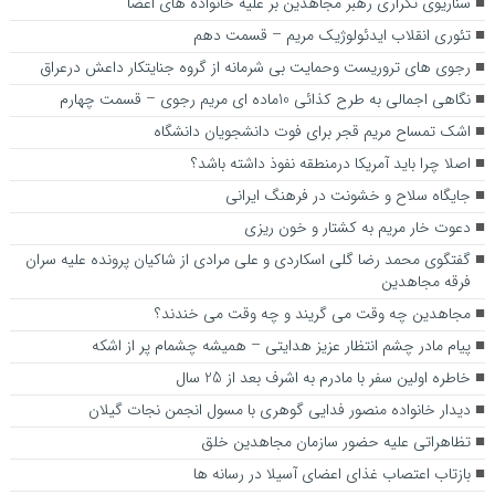
سناریوی تکراری رهبر مجاهدین بر علیه خانواده های اعضا
تئوری انقلاب ایدئولوژیک مریم – قسمت دهم
رجوی های تروریست وحمایت بی شرمانه از گروه جنایتکار داعش درعراق
نگاهی اجمالی به طرح کذائی 10ماده ای مریم رجوی – قسمت چهارم
اشک تمساح مریم قجر برای فوت دانشجویان دانشگاه
اصلا چرا باید آمریکا درمنطقه نفوذ داشته باشد؟
جايگاه سلاح و خشونت در فرهنگ ايراني
دعوت خار مریم به کشتار و خون ریزی
گفتگوی محمد رضا گلی اسکاردی و علی مرادی از شاکیان پرونده علیه سران
فرقه مجاهدین
مجاهدین چه وقت می گریند و چه وقت می خندند؟
پیام مادر چشم انتظار عزیز هدایتی – همیشه چشمام پر از اشکه
خاطره اولین سفر با مادرم به اشرف بعد از 25 سال
دیدار خانواده منصور فدایی گوهری با مسول انجمن نجات گیلان
تظاهراتی علیه حضور سازمان مجاهدین خلق
بازتاب اعتصاب غذای اعضای آسیلا در رسانه ها