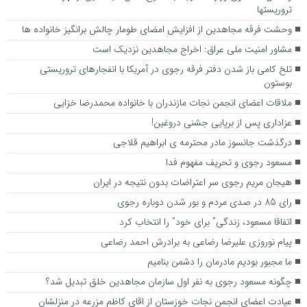
تروریستها
وحشت فرقه مجاهدین از افزایش امضای طومار چالش برانگیز خانواده ها
مشاور امنیت ملی عراق: اخراج مجاهدین نزدیک است
تلخ کامی باز شدن دفتر فرقه رجوی در آمریکا با انفجارهای تروریستی
بوستون
ملاقات اعضای انجمن نجات مازندران با خانواده محمدرضا خزایی
عزاداری پس از برپایی جشنی دروغین!
درگذشت جانسوز مادر محترمه ی ابراهیم قلاجی
مسعود رجوی و تحریف مفهوم فدا
هیجان مریم رجوی سر اعتراضات بدون نتیجه در ایران
رای 85 در صدی مردم و بور شدن دوباره رجوی
اتفاقا مسعود، زندگی” برای خود” را انتخاب کرد
پیام نوروزی علیرضا رضاعی به برادرش احمد رضاعی
ما مجبور بودیم مادرمان را دشمن بنامیم
چگونه مسعود رجوی به نفر اول سازمان مجاهدین خلق تبدیل شد؟
عیادت اعضای انجمن نجات خوزستان از اقای کاظم مزرعه در منزلشان