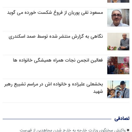
مسعود تقی پوریان از فروغ شکست خورده می گوید
نگاهی به گزارش منتشر شده توسط صمد اسکندری
فعالین انجمن نجات همراه همیشگی خانواده ها
بخشعلی علیزاده و خانواده اش در مراسم تشییع رهبر
شهید
تصادفی
واکنش سخنگوی وزارت خارجه به خارج شدن مجاهدین از فهرست