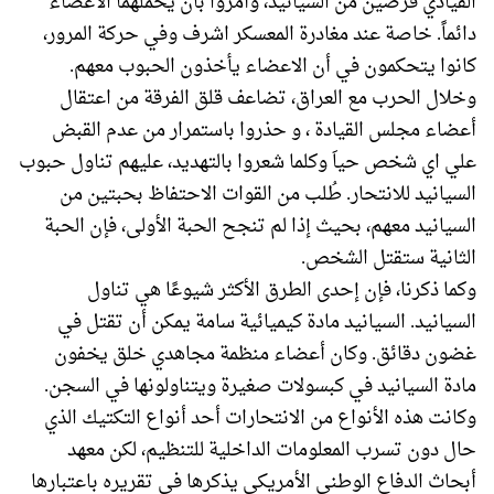
القيادي قرصين من السيانيد، وأمروا بأن يحملهما الاعضاء
دائماً. خاصة عند مغادرة المعسكر اشرف وفي حركة المرور،
كانوا يتحكمون في أن الاعضاء يأخذون الحبوب معهم.
وخلال الحرب مع العراق، تضاعف قلق الفرقة من اعتقال
أعضاء مجلس القيادة ، و حذروا باستمرار من عدم القبض
علي اي شخص حياَ وكلما شعروا بالتهديد، عليهم تناول حبوب
السيانيد للانتحار. طُلب من القوات الاحتفاظ بحبتين من
السيانيد معهم، بحيث إذا لم تنجح الحبة الأولى، فإن الحبة
الثانية ستقتل الشخص.
وكما ذكرنا، فإن إحدى الطرق الأكثر شيوعًا هي تناول
السيانيد. السيانيد مادة كيميائية سامة يمكن أن تقتل في
غضون دقائق. وكان أعضاء منظمة مجاهدي خلق يخفون
مادة السيانيد في كبسولات صغيرة ويتناولونها في السجن.
وكانت هذه الأنواع من الانتحارات أحد أنواع التكتيك الذي
حال دون تسرب المعلومات الداخلية للتنظيم، لكن معهد
أبحاث الدفاع الوطني الأمريكي يذكرها في تقريره باعتبارها