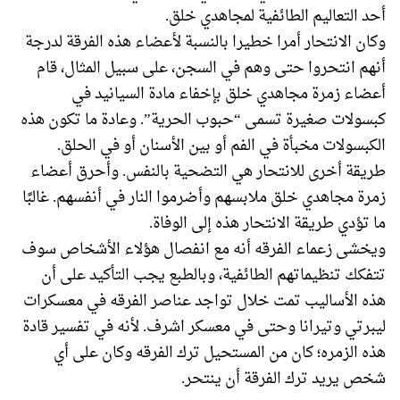
أحد التعاليم الطائفية لمجاهدي خلق.
وكان الانتحار أمرا خطيرا بالنسبة لأعضاء هذه الفرقة لدرجة
أنهم انتحروا حتى وهم في السجن، على سبيل المثال، قام
أعضاء زمرة مجاهدي خلق بإخفاء مادة السيانيد في
كبسولات صغيرة تسمى “حبوب الحرية”. وعادة ما تكون هذه
الكبسولات مخبأة في الفم أو بين الأسنان أو في الحلق.
طريقة أخرى للانتحار هي التضحية بالنفس. وأحرق أعضاء
زمرة مجاهدي خلق ملابسهم وأضرموا النار في أنفسهم. غالبًا
ما تؤدي طريقة الانتحار هذه إلى الوفاة.
ويخشى زعماء الفرقه أنه مع انفصال هؤلاء الأشخاص سوف
تتفكك تنظيماتهم الطائفية، وبالطبع يجب التأكيد على أن
هذه الأساليب تمت خلال تواجد عناصر الفرقه في معسكرات
ليبرتي وتيرانا وحتى في معسكر اشرف. لأنه في تفسير قادة
هذه الزمره؛ كان من المستحيل ترك الفرقه وكان على أي
شخص يريد ترك الفرقة أن ينتحر.