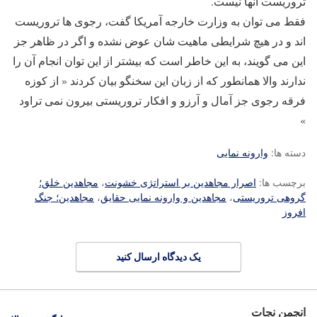
تروریست آنها نیست.
فقط می توان به وزارت خارجه آمریکا گفت، رجوی ها تروریست
اند و در هیچ شرایطی ماهیت شان عوض نشده و اگر در ظاهر جز
این می گویند، به این خاطر است که بیشتر از این توان انجام آن را
ندارند والا همانطور که از زبان این سخنگو بیان کردند « از کوزه
فرقه رجوی جز آمال و آرزو و افکار تروریستی بیرون نمی تراود
»
دسته ها:
وارونه نمایی
برچسب ها:
اصرار مجاهدین بر استراتژی خشونت
،
مجاهدین خلق؛
گروهی تروریستی
،
مجاهدین و وارونه نمایی حقایق
،
مجاهدین؛ جنگ
افروز
یک دیدگاه ارسال کنید
انجمن نجات