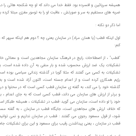
همیشه سرپائین و افسرده بود. فقط خدا می داند که او چه شکنجه هائی را در
ضربه های مستقیم به سر و صورتش ، عاقبت او را به تومور مغزی مبتلا کرده بو
اما ذکر دو نکته :
اول اینکه قطب (یا همان مراد) در سازمان یعنی چه ؟ دوم هم اینکه سپهر که ب
کنم:
“قطب” ، از اصطلاحات رایج در فرهنگ سازمان مجاهدین است و معنائی 
تشکیلات یک ضد ارزش محسوب شده و بار منفی به آن داده شده است، 
تشکیلات به کسی می گفتند که مثلا گویا در گذشته زندانی سیاسی بوده است ،
رژیم همکاری کرده است و از اعدام جسته است، اکنون آزاد شده است و به
گذشته خود را می کند، به گفته ی سازمان قطب کسی است که در محتوا و درون خ
و برتر از ارزش های سازمان می داند، قطب کسی است که به جای اعدام ، ب
خود را لو داده است، سازمان می گوید: قطب در تشکیلات ، همیشه طلبکار است
که خلاف ارزش های مجاهدی است، جایگاه قطب در سازمان ، به گفته مسئو
شود، از قول مسعود رجوی می گفتند : قطب در سازمان نداریم و نمی توانیم د
قطب در سازمان ، یعنی پیداشدن رقیب برای مسعود و این برای تشکیلات جام 