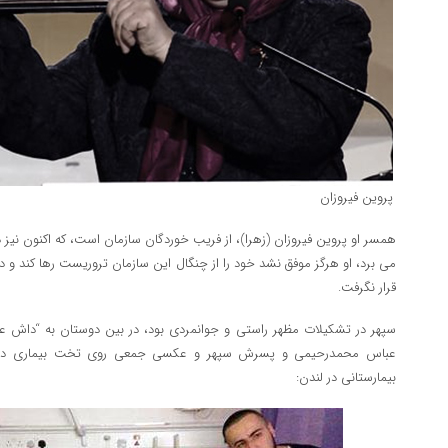
پروین فیروزان
همسر او پروین فیروزان (زهرا)، از فریب خوردگان سازمان است، که اکنون نیز د
می برد، او هرگز موفق نشد خود را از چنگال این سازمان تروریست رها کند و د
قرار نگرفت.
سپهر در تشکیلات مظهر راستی و جوانمردی بود، در بین دوستان به “داش 
عباس محمدرحیمی و پسرش سپهر و عکسی جمعی روی تخت بیماری در 
بیمارستانی در لندن: