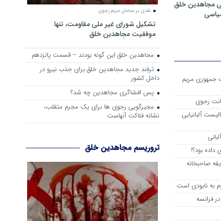
ی مجاهدین خلق
نقدی بر سخنان مریم رجوی
سیاسی
تشکیل شورای غیر ملی مقاومت، تنها
موفقیت مجاهدین خلق
مجاهدین خلق این گونه بودند – قسمت پانزدهم
ترفند جدید مجاهدین خلق برای جذب نیرو در
داخل کشور
ست جمهوری مریم
پس افشاگری مجاهدین چه شد؟
انت رجوی
مجیزگویی رجوی ها برای یک مجرم متقلب،
لیست آلبانیایی
نشانه فلاکت آنهاست
لبانی
تروریسم مجاهدین خلق
داده بود؟!
یقه صاحبخانه
م به نابودی است