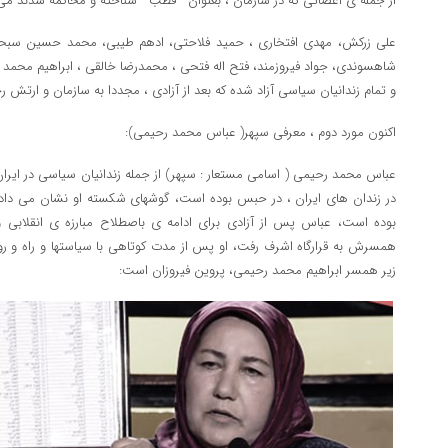
از جمله ی اعضائی که در سازمان ، بعنوان ” قطب ” شناخته و محاکمه شدند می تو
علی زرکش، مهدی افتخاری ، حمید فلاحتی، ادهم طیبی، محمد حسین سبحانی،
شاهسوندی، جواد فیروزمند، فتح اله فتحی ، محمدرضا خالقی ، ابراهیم محمد رح
و تمام زندانیان سیاسی آزاد شده که بعد از آزادی ، مجددا به سازمان و ارتش 
اکنون مورد دوم ، معرفی سپهر( عباس محمد رحیمی):
در زندان های ایران ، در حبس بوده است، گوشهای شکسته او نشان می داد ک
بوده است، عباس پس از آزادی برای ادامه ی باصطلاح مبارزه ی انقلابی و 
همسرش به قرارگاه اشرف رفت، او پس از مدت کوتاهی با سیاستها و راه و
زیر همسر ابراهیم محمد رحیمی، پروین فیروزان است: