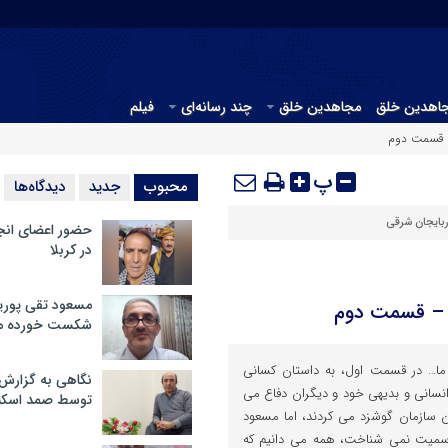
جاهدین خلق
مجاهدین خلق
چند رسانه‌ای
فیلم
 قسمت دوم
پ
محبوب
جدید
دیدگاه‌ها
ربایجان شرقی
حضور اعضای انج
در کربلا
مسعود تقی پوریا
– قسمت دوم
شکست خورده م
ما… در قسمت اول، به داستان کسانی
نگاهی به گزارش
 انسانی و بدیهی خود و دیگران دفاع می
توسط صمد اسکن
ن سازمان گوشزد می کردند، اما مسعود
رسمیت نمی شناخت، همه می دانیم که