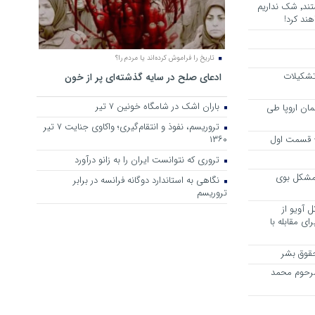
هرجا خشن ترین دشمنان ایران هستند٬ شک نداریم
ند کرد!
تاریخ را فراموش کرده‌اند یا مردم را؟
 تشکیلات
ادعای صلح در سایه گذشته‌ای پر از خون
باران اشک در شامگاه خونین 7 تیر
مان اروپا طی
تروریسم، نفوذ و انتقام‌گیری؛ واکاوی جنایت ۷ تیر
 – قسمت اول
۱۳۶۰
تروری که نتوانست ایران را به زانو درآورد
مشکل بوی
نگاهی به استاندارد دوگانه فرانسه در برابر
تروریسم
 آویو از
ی مقابله با
قوق بشر
مرحوم محمد