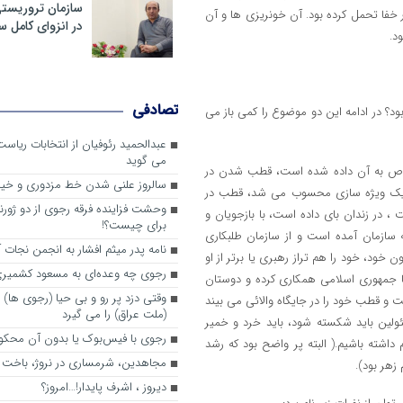
سازمان تروریست
 خفا تحمل کرده بود. آن خونریزی ها و آن
در انزوای کامل 
د.
تصادفی
ود؟ در ادامه این دو موضوع را کمی باز می
عبدالحمید رئوفیان از انتخابات ریا
می گوید
خاص به آن داده شده است، قطب شدن در
سالروز علنی شدن خط مزدوری و خی
یک ویژه سازی محسوب می شد، قطب در
وحشت فزاینده فرقه رجوی از دو ژورنا
 در زندان بای داده است، با بازجویان و
برای چیست؟!
 سازمان آمده است و از سازمان طلبکاری
نامه پدر میثم افشار به انجمن نجات آ
ود، خود را هم تراز رهبری یا برتر از او
رجوی چه وعده‌ای به مسعود کشمیری 
ا جمهوری اسلامی همکاری کرده و دوستان
وقتی دزد پر رو و بی حیا (رجوی ها) 
 و قطب خود را در جایگاه والائی می بیند
(ملت عراق) را می گیرد
لین باید شکسته شود، باید خرد و خمیر
رجوی با فیس‌بوک یا بدون آن محکو
اشته باشیم.( البته پر واضح بود که رشد
مجاهدین، شرم‎ساری در نروژ، باخت در فرانسه
زهر بود).
ديروز ، اشرف پايدار!…امروز؟