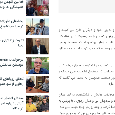
فعالین انجمن نج
همیشگی خانواده
بخشعلی علیزاده 
در مراسم تشییع 
 و بدیهی خود و دیگران دفاع می کردند و
ز چنین کسانی را به رسمیت نمی شناخت،
تفاوت زندانهای م
 های سازمان بوده و است. مسعود رجوی
دنیا
ین وجه سرکوب می کرد و اما ادامه داستان
درخواست غلامعلی
دوستان سابقش 
 به کسانی در تشکیلات اطلاق میشد که با
واج میدادند که مستحق نشست های «دیگ و
ییر بدهند. همچنین به سپهر می گفتند که
تحقق رویاهای ان
ارد!
رهایی از مجاهدی
اعت 11 صبح، سپهر را به واسطه مخالفت هایش با تشکیلات، در کف سالن
سخنان اعضای ان
 و مزدوران بی وجدان رجوی ، با پوتین به
آلبانی درباره لغ
ا کردند و چند روز در جمع دیده نمی شد،
در ایتالیا
ه های سالهای قبل نیز در او خبری نبود،