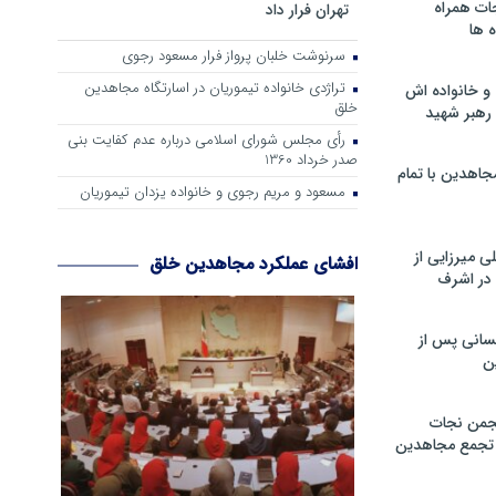
ات همراه
تهران فرار داد
 ها
سرنوشت خلبان پرواز فرار مسعود رجوی
تراژدی خانواده تیموریان در اسارتگاه مجاهدین
و خانواده اش
خلق
رهبر شهید
رأی مجلس شورای اسلامی درباره عدم كفایت بنی
صدر خرداد 1360
جاهدین با تمام
مسعود و مریم رجوی و خانواده یزدان تیموریان
 میرزایی از
افشای عملکرد مجاهدین خلق
در اشرف
سانی پس از
ن
جمن نجات
و تجمع مجاهدین