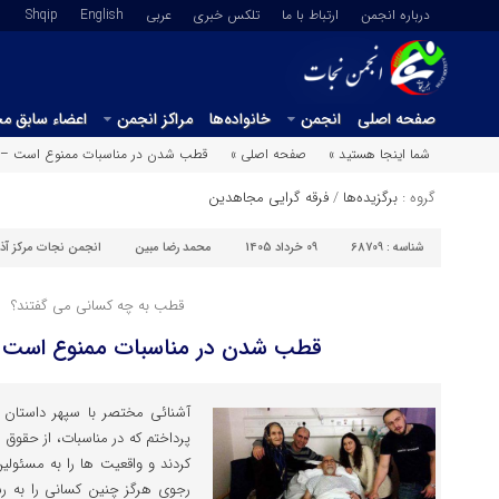
درباره انجمن
ارتباط با ما
تلکس خبری
عربي
English
Shqip
صفحه اصلی
انجمن
خانواده‌ها
مراکز انجمن
اعضاء سابق م
شما اینجا هستید »
صفحه اصلی »
قطب شدن در مناسبات ممنوع است –
گروه :
برگزیده‌ها
/
فرقه گرایی مجاهدین
شناسه :
68709
09 خرداد 1405
محمد رضا مبین
انجمن نجات مرکز آذ
قطب به چه کسانی می گفتند؟
قطب شدن در مناسبات ممنوع است 
آشنائی مختصر با سپهر داستان 
پرداختم که در مناسبات، از حقوق
کردند و واقعیت ها را به مسئولی
رجوی هرگز چنین کسانی را به 