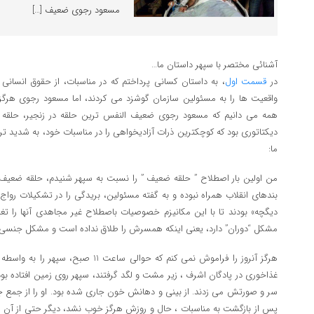
مسعود رجوی ضعیف […]
آشنائی مختصر با سپهر داستان ما…
در
قسمت اول
، به داستان کسانی پرداختم که در مناسبات، از حقوق انسانی
واقعیت ها را به مسئولین سازمان گوشزد می کردند، اما مسعود رجوی هرگ
همه می دانیم که مسعود رجوی ضعیف النفس ترین حلقه در زنجیر، حلقه
دیکتاتوری بود که کوچکترین ذرات آزادیخواهی را در مناسبات خود، به شدید تر
ما:
من اولین بار اصطلاح ” حلقه ضعیف ” را نسبت به سپهر شنیدم، حلقه ضعیف،
بندهای انقلاب همراه نبوده و به گفته مسئولین، بریدگی را در تشکیلات ر
دیگچه» بودند تا با این مکانیزم خصوصیات باصطلاح غیر مجاهدی آنها را تغ
مشکل “دوران” دارد، یعنی اینکه همسرش را طلاق نداده است و مشکل جنسی د
هرگز آنروز را فراموش نمی کنم که حوالی س
غذاخوری در پادگان اشرف ، زیر مشت و لگد گرفتند، سپهر روی زمین افتاده بود
سر و صورتش می زدند. از بینی و دهانش خون جاری شده بود. او را از جمع جد
پس از بازگشت به مناسبات ، حال و روزش هرگز خوب نشد، دیگر حتی از آن خند