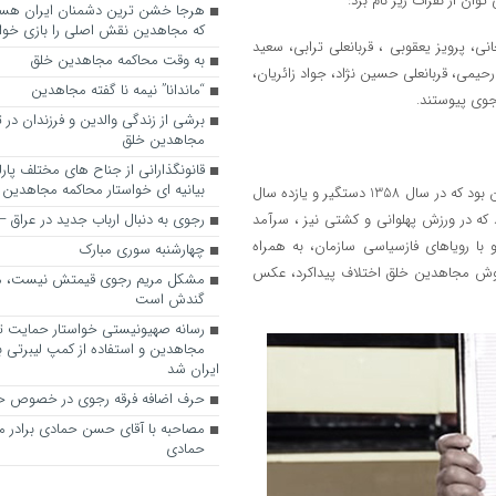
ان از نفرات زیر نام برد:
که مجاهدین نقش اصلی را بازی خواه
 پرویز یعقوبی ، قربانعلی ترابی، سعید
به وقت محاکمه مجاهدین خلق
یمی، قربانعلی حسین نژاد، جواد زائریان،
“ماندانا” نیمه نا گفته مجاهدین
رجوی پیوستند.
برشی از زندگی والدین و فرزندان در
مجاهدین خلق
قانونگذارانی از جناح های مختلف پارل
بیانیه ای خواستار محاکمه مجاهدین
عباس محمد رحیمی ( اسامی مستعار : سپهر) از جمله زندانیان سیاسی در ایران بود که در سال 1358 دستگیر و یازده سال
ه در ورزش پهلوانی و کشتی نیز ، سرآمد
رجوی به دنبال ارباب جدید در عراق
با رویاهای فازسیاسی سازمان، به همراه
چهارشنبه سوری مبارک
 روش مجاهدین خلق اختلاف پیداکرد، عکس
مشکل مریم رجوی قیمتش نیست، 
گندش است
رسانه صهیونیستی خواستار حمایت تل
مجاهدین و استفاده از کمپ لیبرتی برا
ایران شد
حرف اضافه فرقه رجوی در خصوص ح
مصاحبه با آقای حسن حمادی برادر 
حمادی