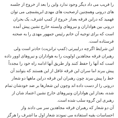
را فریب می داد دیگر وجود ندارد واین را بعد از خروج از جلسه
های درونی وهمچنین ازصحبت های مهدی ابریشمچی می توان
فهمید که دراین فرقه بعداز خروج از کمپ اشرف، یک بحران
درونی بین هواداران و نیروهای وابسته خارج نشین پیش آمده
است که برای توجیه آن خانم رئیس جمهور مهدی را به صحنه
فرستاده است.
این شرایط اگرچه درلیبرتی (کمپ ترانزیت) حادتر است ولی
رهبران فرقه مجاهدین اولویت را به هواداران و نیروهای اوور داده
است که آنها را حفظ کنند واز طریق آنها ادامه راه خود را مجدداً
پیش ببرند اما سران این فرقه غافل از این هستند که بتوانند آن
خط را پیش ببرند چون رهبران این فرقه دراین ماهها دو شعار
درونی را از دست داده اند وچون این شعارها بر ضد خودشان تمام
شده، بعداز این هواداران ونیروهای خارج نشین اعتماد شان از
رهبری این گروه سلب شده است.
آن دو شعار که رهبران فرقه مجاهدین سر می دادند واز
احساسات بقیه استفاده می نمودند شعار اول ما اشرف را هرگز