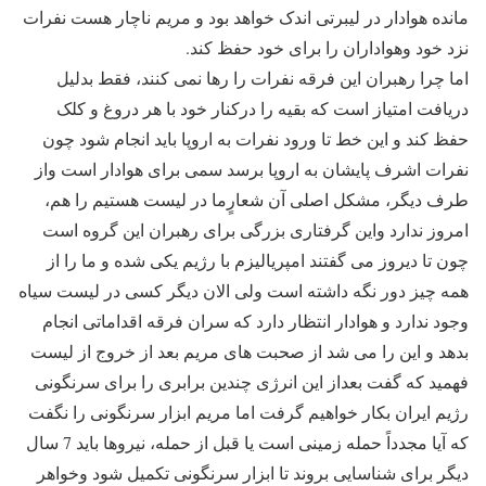
مانده هوادار در لیبرتی اندک خواهد بود و مریم ناچار هست نفرات
نزد خود وهواداران را برای خود حفظ کند.
اما چرا رهبران این فرقه نفرات را رها نمی کنند، فقط بدلیل
دریافت امتیاز است که بقیه را درکنار خود با هر دروغ و کلک
حفظ کند و این خط تا ورود نفرات به اروپا باید انجام شود چون
نفرات اشرف پایشان به اروپا برسد سمی برای هوادار است واز
طرف دیگر، مشکل اصلی آن شعارٍما در لیست هستیم را هم،
امروز ندارد واین گرفتاری بزرگی برای رهبران این گروه است
چون تا دیروز می گفتند امپریالیزم با رژیم یکی شده و ما را از
همه چیز دور نگه داشته است ولی الان دیگر کسی در لیست سیاه
وجود ندارد و هوادار انتظار دارد که سران فرقه اقداماتی انجام
بدهد و این را می شد از صحبت های مریم بعد از خروج از لیست
فهمید که گفت بعداز این انرژی چندین برابری را برای سرنگونی
رژیم ایران بکار خواهیم گرفت اما مریم ابزار سرنگونی را نگفت
که آیا مجدداً حمله زمینی است یا قبل از حمله، نیروها باید 7 سال
دیگر برای شناسایی بروند تا ابزار سرنگونی تکمیل شود وخواهر