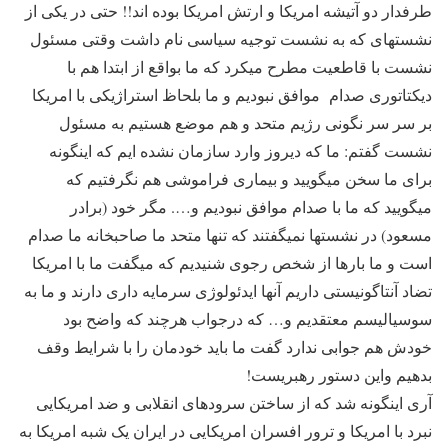
طرفدار دو آتیشه امریکا و ارتش امریکا بوده اند!! حتی در یکی از
نشستهای که به نشست توجیه سیاسی نام داشت وقتی مسئول
نشست با قاطعیت مطرح میکرد که ما بواقع از ابتدا هم با
دیکتاتوری صدام موافق نبودیم و ما بلحاظ استراژیکی با امریکا
بر سر سر نگونی رژیم متحد و هم موضع هستیم به مسئول
نشست گفتم: ما که دیروز وارد سازمان نشده ایم که اینگونه
برای ما سخن میگویید و بیماری فراموشی هم نگرفتیم که
میگویید که ما با صدام موافق نبودیم و…. مگر خود (برادر
مسعود) در نشستها نمیگفتند که تنها متحد ما صاحبخانه ما صدام
است و ما بارها از شخص رجوی شنیدیم که میگفت ما با امریکا
تضاد آنتاگونیستی داریم آنها ایدئولوژی سرمایه داری دارند و ما به
سوسیالیسم معتقدیم و… که درجواب هرچند که واضح بود
خودش هم جوابی ندارد گفت ما باید خودمان را با شرایط وقف
بدهیم واین دستور رهبریست!
آری اینگونه شد که از ساختن سرودهای انقلابی و ضد امریکایی
نبرد با امریکا و ترور افسران امریکایی در ایران یک شبه امریکا به