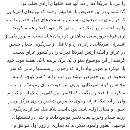
را نبرد با امریکا که از دید آنها ضد خلقهای آزادی طلب بود،
گذاشتند و در این خصوص تا آنجا پیش رفتند که نیروهای امریکایی
که در زمان شاه بعنوان مستشار یا سمت های دیگر حضور داشتند
را مسلحانه ترور میکردند و به این کار خود افتخار هم میکردند!
آری فرقه تروریستی مجاهدین در زمان شاه دست به ترور یکی از
افسران امریکایی درایران زد و تا قبل از سرنگونی صدام حسین
در عراق و اینکه ارتش امریکا قدرت را در کشور عراق بدست
گرفتند از این موضوع بعنوان یک برگ برنده یا یک نقطه قوت خود
یاد میکرد و بخوبی بیاد دارم که رجوی در نشستها زمانی که سر
صحبت در این خصوص میشد زیر لب ترانه " سر کوچه کمینه
مجاهد پرکینه امریکایی بیرون شو خونت روی زمینه" را زمزمه
میکرد و با افتخار میگفت که افسر امریکایی را (ناک اوت) کردیم
ولی از آنجائیکه فرقه رجوی بخصوص شخص رجوی هرگز برسر
اصول و مبنای اولیه پایبند نبوده است بلافاصله بعد از سرنگونی
رژیم صدام وحزب بعث تغییر موضع دادند و حتی در نشستهای
توجیهی آنطور وانمود میکردند که پنداری از روز اول موافق و