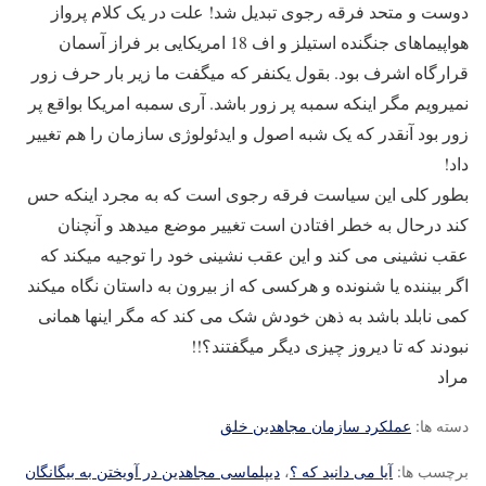
دوست و متحد فرقه رجوی تبدیل شد! علت در یک کلام پرواز
هواپیماهای جنگنده استیلز و اف 18 امریکایی بر فراز آسمان
قرارگاه اشرف بود. بقول یکنفر که میگفت ما زیر بار حرف زور
نمیرویم مگر اینکه سمبه پر زور باشد. آری سمبه امریکا بواقع پر
زور بود آنقدر که یک شبه اصول و ایدئولوژی سازمان را هم تغییر
داد!
بطور کلی این سیاست فرقه رجوی است که به مجرد اینکه حس
کند درحال به خطر افتادن است تغییر موضع میدهد و آنچنان
عقب نشینی می کند و این عقب نشینی خود را توجیه میکند که
اگر بیننده یا شنونده و هرکسی که از بیرون به داستان نگاه میکند
کمی نابلد باشد به ذهن خودش شک می کند که مگر اینها همانی
نبودند که تا دیروز چیزی دیگر میگفتند؟!!
مراد
دسته ها:
عملکرد سازمان مجاهدین خلق
برچسب ها:
آیا می دانید که ؟
،
دیپلماسی مجاهدین در آویختن به بیگانگان