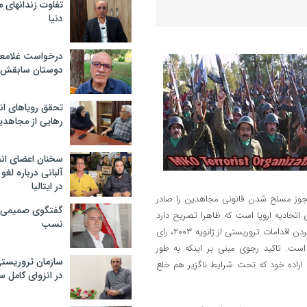
تفاوت زندانهای م
دنیا
درخواست غلامعلی
دوستان سابقش 
تحقق رویاهای ان
رهایی از مجاهدی
سخنان اعضای ان
آلبانی درباره لغ
در ایتالیا
جوز مسلح شدن قانونی مجاهدین را صادر
گفتگوی صمیمی با
اتحادیه اروپا است که ظاهرا تصریح دارد
نسب
مجاهدین مشی مسلحانه و خشونت آمیز را کنار گذاشته و به استناد متوقف کردن اقدامات تروریستی از ژانویه ۲۰۰۳، رای
ست. تاکید رجوی مبنی بر اینکه به‌ طور
سازمان تروریست
 اراده خود که تحت شرایط ناگزیر هم خلع
در انزوای کامل 