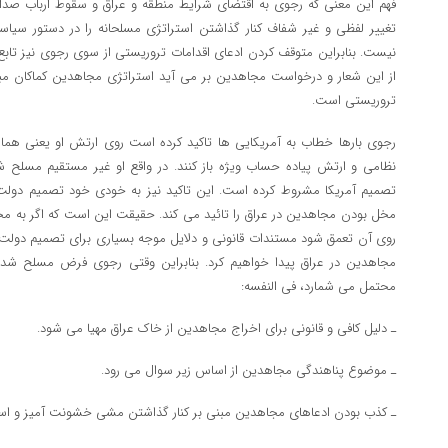
فهم این معنی که رجوی به اقتضای شرایط منطقه و عراق و سقوط ارباب صد
تغییر لفظی و غیر شفاف کنار گذاشتن استراتژی مسلحانه را در دستور سیاس
نیست. بنابراین متوقف کردن ادعای اقدامات تروریستی از سوی رجوی نیز تاب
از این شعار و درخواست مجاهدین بر می آید استراتژی مجاهدین کماکان مبت
تروریستی است.
رجوی بارها خطاب به آمریکایی ها تاکید کرده است روی ارتش او یعنی همان
نظامی و ارتش پیاده حساب ویژه باز کنند. در واقع او غیر مستقیم مسلح 
تصمیم آمریکا مشروط کرده است. این تاکید نیز به خودی خود تصمیم دولت
مخل بودن مجاهدین در عراق را تائید می کند. حقیقت این است که اگر به محت
روی آن تعمق شود مستندات قانونی و دلایل موجه بسیاری برای تصمیم دولت 
مجاهدین در عراق پیدا خواهیم کرد. بنابراین وقتی رجوی فرض مسلح شد
محتمل می شمارد، فی النفسه:
ـ دلیل کافی و قانونی برای اخراج مجاهدین از خاک عراق مهیا می شود.
ـ موضوع پناهندگی مجاهدین از اساس زیر سوال می رود.
ـ کذب بودن ادعاهای مجاهدین مبنی بر کنار گذاشتن مشی خشونت آمیز و است