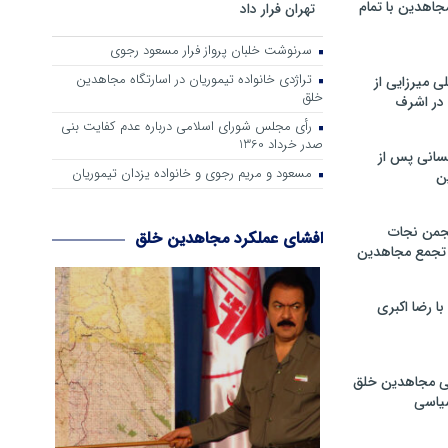
جاهدین با تمام
تهران فرار داد
سرنوشت خلبان پرواز فرار مسعود رجوی
تراژدی خانواده تیموریان در اسارتگاه مجاهدین
 میرزایی از
خلق
در اشرف
رأی مجلس شورای اسلامی درباره عدم كفایت بنی
صدر خرداد 1360
سانی پس از
مسعود و مریم رجوی و خانواده یزدان تیموریان
ن
جمن نجات
افشای عملکرد مجاهدین خلق
و تجمع مجاهدین
 رضا اکبری
ی مجاهدین خلق
سیاسی