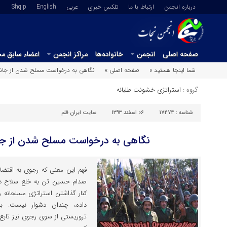
درباره انجمن
ارتباط با ما
تلکس خبری
عربي
English
Shqip
صفحه اصلی
انجمن
خانواده‌ها
مراکز انجمن
اعضاء سابق م
شما اینجا هستید »
صفحه اصلی »
نگاهی به درخواست مسلح شدن از جا
گروه :
استراتژی خشونت طلبانه
شناسه :
17474
06 اسفند 1393
سایت ایران قلم
نگاهی به درخواست مسلح شدن از ج
فهم این معنی که رجوی به اقتضا
صدام حسین تن به خلع سلاح دا
کنار گذاشتن استراتژی مسلحانه ر
داده، چندان دشوار نیست. بن
تروریستی از سوی رجوی نیز تابع