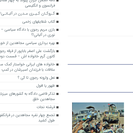
نامه انجمن ایران پیوند به چهار سناتور
فرانسوی و انگلیسی
گـروگـان گـیـری مـدرن در آلبـانـی!
کتاب شقایقهای زخمی
بازی مریم رجوی با دادگاه سیاسی – 
نوری در آلبانی!؟
بهره برداری سیاسی مجاهدین از خون
بازگشت علی اصغر باباپور از فرقه رج
کانون گرم خانواده اش – قسمت دوم
خانواده های ایرانی خواستار کمک سفی
ملاقات با فرزندان اسیرشان در کمپ
نعل وارونه رجوی تا کی ؟
ظهور یا افول
تذکر قاضی دادگاه به کشورهای میزبا
مجاهدین خلق
فرشته نجات
تجمع چهار نفره مجاهدین در فرانکفو
طول کشید