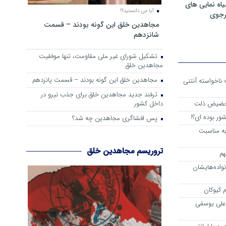
ه نمایی های
آیا می دانستید؟!
رجوی
مجاهدین خلق این گونه بودند – قسمت
شانزدهم
تشکیل شورای غیر ملی مقاومت، تنها موفقیت
مجاهدین خلق
مجاهدین خلق این گونه بودند – قسمت پانزدهم
 از واقعیت حاکم بر اشرف 3 که ناخواسته آنتنی
ترفند جدید مجاهدین خلق برای جذب نیرو در
داخل کشور
 حضیض ذلت
ور بوده ای؟!
پس افشاگری مجاهدین چه شد؟
به مناسبت
تروریسم مجاهدین خلق
هم
اده‌هایشان
 کیوکان
علی یوسفی