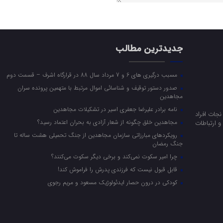
جدیدترین مطالب
مسبب درگیری های 6 و 7 مرداد سال 88 در قرارگاه اشرف – قسمت دوم
صدور دستور توقیف و شناسائی اموال مرتبط با متهمین پرونده سران
مجاهدین
نامه برادر علیرضا جعفری اسیر در تشکیلات مجاهدین
جات افراد
مجاهدین خلق چگونه از شعار آزادی به بحران اعتماد رسید؟
 ارتباطات
رویکرد‌های مبارزاتی سازمان مجاهدین از جنگ تحمیلی هشت ساله تا
جنگ رمضان
چرا امیر سکوت نمی‌کند و برخی دیگر سکوت می‌کنند؟
قابل قبول نیست که فرزندی پدرش را فراموش کند!
کودکی در درون حصار ایدئولوژیک مسعود و مریم رجوی