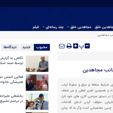
جاهدین خلق
مجاهدین خلق
چند رسانه‌ای
فیلم
نب مجاهدین
پ
محبوب
جدید
دیدگاه‌ها
نگاهی به گزارش
توسط صمد اسکن
انب مجاهدین
فعالین انجمن نج
همیشگی خانواده
ی شرایط منطقه و عراق و سقوط ارباب
د و همچنین تغییر لفظی و غیر شفاف
بخشعلی علیزاده 
ا در دستور سیاسی کاری های خود قرار
در مراسم تشییع 
ابراین متوقف کردن ادعای اقدامات
 چنین مقتضیاتی است وگر نه که چنان