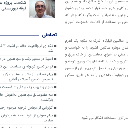
ام حسین تن به خلع سلاح داد و همچنین
شکست پروژه سیا
ی کاری های خود قرار داده، چندان دشوار
فرقه تروریستی 
ع چنین مقتضیاتی است وگر نه که چنان که
نی بر استفاده از اقدامات خشونت آمیز و
تصادفی
 ساکنین قرارگاه اشرف به مثابه یک اهرم
تکه ای
شدن دوباره ساکنین اشرف را به خواست و
شد
 مبنی بر اخراج مجاهدین از خاک عراق و
آسیلا در مسیر رشد و مجاهدین در
وای و کلمه به کلمه اظهارات رجوی توجه و
تو در کجای گردونه ی سیاست این کش
عراق مبنی بر تحمل ناپذیری اش از حضور
پیام تعدادی از مادران استان مرکزی 
ن دوباره مجاهدین را به هر طریق ممکن
تاسیس انجمن آسیلا در آلبانی
طلوع و غروب یک زندگی – قسمت ن
سه عضوسابق مجاهدین به‌آغوش خانو
بازگشتند
گزارشی از مجلس ترحیم مرحوم رحیم
پیام صوتی از طرف صمد به برادرش 
راتژی مسلحانه آشکار می شود.
سادات