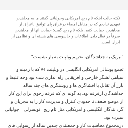
نکته جالب اینکه تام ریچ امریکایی وجولیانی گفتند ما به مجاهدین
تعهدی ندادیم که در مقابل امضاء درعراق پای توافق باعراق از
مجاهدین حمایت کنیم. بلکه تام ریچ گفت: حمایت آنها از مجاهدین
صرفأ در قبال دادن اطلاعات و جاسوسی های هسته ای و نظامی از
ایران است.
"تبریک به جداشدگان، تحریم ویلپنت به بار نشست"
تجمع پوشالی امریکایی انگلیسی در ویلپنت 94 که با زمینه و
سیاهی لشگر خارجی و افریقایی راه اندازی شده بود وجه غلیظ و
بارز آن تقابل با افشاگری ها و روشنگری های چند ساله
جداشدگان ازفرقه بود. به گونه ای که فرقه رجوی برای این کار
از موضع ضعف تا حدودی کنترل و مدیریت کار را به مجریان و
گردانندگان انگلیسی و امریکایی مثل تام ریچ –تویسرلی – جولیانی
سپرده بود.
درمجموع محاسبات کار و جمعبندی چندین ساله از رسوایی های