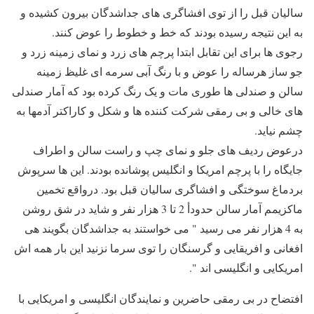
سالیان قبل را از توی افشاگری های جداشدگان بیرون کشیده و
به این نتیجه رسیده بودند که خط و خطوط را عوض کنند.
رجوی ها برای این تقابل ابتدا پرچم های زرد و نمای زمینه زرد و
جو ساز هرساله را عوض و با رنگ آبی سرمه ای غلیظ زمینه
سالن و صندلی ها طوری مات و یک رنگ کرده بود که آمار صندلی
های خالی و بی رمقی شرکت کننده ها و شکل و کاراکتر آدمها به
چشم نیاید.
درعوض ردیف های جلو و نمای چپ و راست سالن و اطراف
جایگاه را با پرچم امریکا و انگلیس پوشانده بودند. این ها سرپوش
بردماغ سوختگی و افشاگری سالیان قبل بود. درواقع تخمین
ماکزیمم آمار سالن حدودأ 2 تا 3 هزار نفر و شاید در شق روشن
به 4 هزار نفر می رسید " می خواستند به جداشدگان بگویند هی
افغانی و افریقایی و گرسنگان را توی سرما نزنید این بار همه اش
امریکایی و انگلیسی اند ".
افتضاح در بی رمقی حاضرین و نمایندگان انگلیسی و امریکایی با