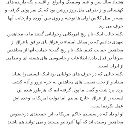
هشتاد سال سن و عصا وسمعک و انواع و اقسام نگه دارنده های
کهنسالی و از طرفی مثل روز روشن بود که یک نفر پولی گرفته و
بقیه را مثل کلاس اولی ها توجیه و روی سن آورده و ازجانب آنها
حرف می زند.
نکته جالب اینکه تام ریچ امریکایی وجولیانی گفتند ما به مجاهدین
تعهدی ندادیم که در مقابل امضاء درعراق پای توافق باعراق از
مجاهدین حمایت کنیم. بلکه تام ریچ گفت: حمایت آنها از مجاهدین
صرفأ در قبال دادن اطلاعات و جاسوسی های هسته ای و نظامی
از ایران است.
نکته جالبی که در حرف های جولیانی بود اینکه لیستی را نشان
میداد و از تحت تعقیب های مجاهدین به جرم ترور و آدم کشی
پرده برداشت و گفت ما پول گرفته ایم که هرطور شده این
لیست را از عراق خارج نماییم. اما دولت امریکا به وعده اش
عمل نکرده است.
او لو داد که در سیستم حاکم امریکا به این جمعبندی درخصوص
مجاهدین رسیده اند که آنها آلترناتیو نیستند و نمی توانند هم باشند.