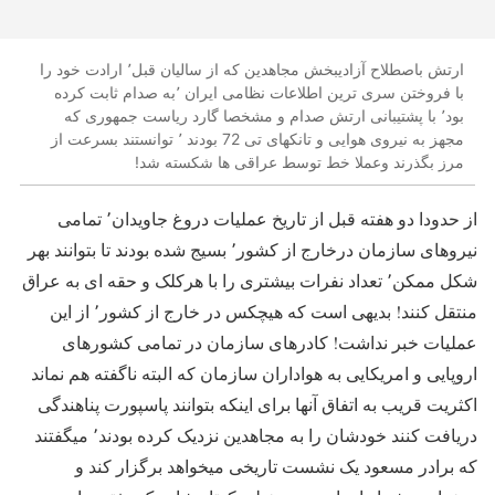
ارتش باصطلاح آزادیبخش مجاهدین که از سالیان قبل٬ ارادت خود را
با فروختن سری ترین اطلاعات نظامی ایران ٬به صدام ثابت کرده
بود٬ با پشتیبانی ارتش صدام و مشخصا گارد ریاست جمهوری که
مجهز به نیروی هوایی و تانکهای تی 72 بودند ٬ توانستند بسرعت از
مرز بگذرند وعملا خط توسط عراقی ها شکسته شد!
از حدودا دو هفته قبل از تاریخ عملیات دروغ جاویدان٬ تمامی
نیروهای سازمان درخارج از کشور٬ بسیج شده بودند تا بتوانند بهر
شکل ممکن٬ تعداد نفرات بیشتری را با هرکلک و حقه ای به عراق
منتقل کنند! بدیهی است که هیچکس در خارج از کشور٬ از این
عملیات خبر نداشت! کادرهای سازمان در تمامی کشورهای
اروپایی و امریکایی به هواداران سازمان که البته ناگفته هم نماند
اکثریت قریب به اتفاق آنها برای اینکه بتوانند پاسپورت پناهندگی
دریافت کنند خودشان را به مجاهدین نزدیک کرده بودند٬ میگفتند
که برادر مسعود یک نشست تاریخی میخواهد برگزار کند و