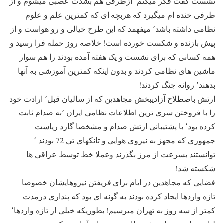
نشست گفت فکر میکنم٬ ازطرفی هم بشدت عصبی میشوم و از
طرفی خنده ام میگیرد که هربچه ای که کمترین علم و علوم
نظامی داشته باشد٬ میفهمد که این طرح خیالی و رو هواست و از
پیش بازنده و شکست خورده است! خلاصه روز حمله فرا رسید و
همه کسانی که برای نشست و یک هفته آمده بودند را هم سوار
ماشین های نظامی کردند و بدون اینکه کمترین آموزشی به آنها
بدهند٬ روانه جنگ کردند!
ارتش باصطلاح آزادیبخش مجاهدین که از سالیان قبل٬ ارادت خود
را با فروختن سری ترین اطلاعات نظامی ایران ٬به صدام ثابت
کرده بود٬ با پشتیبانی ارتش صدام و مشخصا گارد ریاست
جمهوری که مجهز به نیروی هوایی و تانکهای تی 72 بودند ٬
توانستند بسرعت از مرز بگذرند وعملا خط توسط عراقی ها
شکسته شد!
فضایی که مجاهدین در ایام برای فریفتن نیروهایشان خصوصا
تازه واردها ایجاد کرده بودند به گونه ای بود که پنداری درمدت
کمتر از سه روز به تهران میرسیم! بطوریکه خیلی از تازه واردها٬