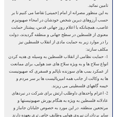
تامین نمائید.
به این منظور مصرانه از امام [خمینی] تقاضا می کنیم تا بر
حسب آرزوهای دیرین شخص خودشان در امحاء صهیونیزم
غاصب، همچنانکه با اعلام روز جهانی قدس، پیشتاز حمایت
معنوی از فلسطین در سطح جهانی و منطقه گردیدند، دولت
را در موارد زیر به حمایت مادی از انقلاب فلسطین نیز
مکلف سازند:
1- حمایت نظامی از انقلاب فلسطین به وسیله ی هدیه کردن
انواع سلاح ها و به ویژه سلاح های ضد هوایی، برای ممانعت
از عمکرد بمب های سوزنده ناپالم و فسفری که صهیونیست
ها به وکالت از جانب همه امپریالیست ها بر سر مردم و
خیمه گاههای فلسطینی می ریزند.
2- اعزام واحدهای داوطلب ارتش برای شرکت در نبردهای
عادلانه فلسطین به ویژه به هنگام یورش صهیونیستها و
مرتجعین منطقه. در این مورد به خصوص خلبانان جانباز و
سایر بردادران نیروی هوایی وطایف خاص تری بعهده دارند