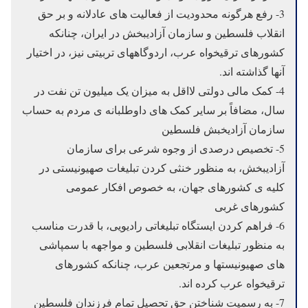
3- رفع هرگونه محدودیت از فعالیت های عادلانه و بر حق
انقلاب فلسطین و سازمان آزادیبخش در ایران، چنانکه
کشورهای ترقیخواه عرب، اردوگاههای تربیتی نیز، در اختیار
آنها گذاشته اند.
4- کمک مالی دولتی لااقل به میزان یک میلیون تن نفت در
سال، مضافاً بر سایر کمک های داوطلبانه ی مردم به حساب
سازمان آزادیخبش فلسطین
5- تخصیص درصدی از وجوه شرعی برای سازمان
آزادیبخش، به منظور خنثی کردن تبلیغات صهیونیستی در
کلیه ی کشورهای جهان، به خصوص افکار عمومی
کشورهای غربی
6- فراهم کردن ایستگاه تبلیغاتی رادیویی، با قدرت مناسب
به منظور تبلیغات انقلابی فلسطین و مواجهه با سمپاشی
های صهیونیستها و مرتجعین عرب، چنانکه کشورهای
ترقیخواه عرب کرده اند.
7- به رسمیت شناختن حق تحصیل تمام فرزندان فلسطین