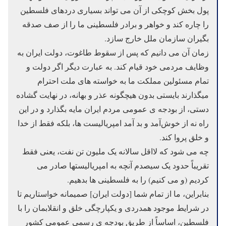
پول بخش کوچکی از آن می تواند بسیاری دردهای فلسطین
را چاره کند و خواهر و برادر فلسطینی ما را از صف صدقه
بگیران سازمان ملل خارج سازد.
زمان آن می دانیم که پس از سقوط طاغوت، دولت ایران به
وظایف مردمی خود قیام کند. به عبارت دیگر اگر دولت و
تمام مسئولین مملکت ما به خواسته های ملت احترام
میگذارند بایستی بدون هیچگونه عذر و بهانه، در نهایت گشاده
دستی، از بودجه ی عمومی مردم ایران مایه بگذارد و در این
راه نه از خوش‌آمد و بد آمد امپریالیست ها، بلکه فقط از خدا
و خلق پروا کند.
چه می شود که لااقل سالانه یک ملیون تن نفت، یعنی فقط
تقریباً حدود یک سیصدم آنچه به امپریالیستها صادر می
کردیم (و می کنیم) را به فلسطینی ها بدهیم.
بنابراین، ما از تمام شما [دولت ایران] صمیمانه خواستاریم تا
در شرایط موجود همدردی و یکپارچگی خلق و انقلابمان را با
فلسطین، اساساً از طریق بودجه ی رسمی عمومی کشور