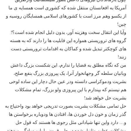
آمریکا به افغانستان منتقل شده که کشوری است همسایه ی ما
از یکسو وهم مرز است با کشورهای اسلامی همسایگان روسیه و
چین!
وآیا این انتقال سخت وهزینه آور، بدون دلیل انجام شده است؟!
گروه های تروریستی همواره این قابلیت ها را دارند که به هسته
های کوچکتر تبدیل شده و کماکان به اقدامات تروریستی دست
زنند!
من که نگاه مطلق به قضایا را ندارم، این شکست بزرگ داعش
وبانیان سلطه گر وجهانخوار آنرا، یک پیروزی بزرگ بنفع صلح،
بشریت ودموکراسی دانسته ودر عین حال دچار این ساده لوحی
هم نیستم که بپندارم با این پیروزی ولو بزرگ، تمام مشکلات
بشریت حل خواهد شد!
حل تمامی مشکلات بشریت بصورت تدریجی خواهد بود واحتیاج به
گذر زمان و خون دل خوردن ها، افتادن ها ودوباره برخواستن ها
و… دارد واین تنها شیادانی مثل رجوی ها هستند که قول حل
مشکلات عظیم وتلنبار شده در طی قرون را باین سادگی میدهند