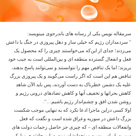
سرمقاله نویس یکی از رسانه های باندرجوی مینویسد:
” سردمداران رژیم که خیلی ساز و دهل پیروزی در جنگ با داعش
می‌زدند؛ جدای از این‌که می‌خواستند چیزی را که محصول یک
فعل و انفعال گسترده منطقه‌ ای و بین‌المللی است به جیب خود
بریزند؛ اما یک تناقض مهم را نتوانستند و نمی‌توانند پاسخ بدهند،
تناقض هم این است که اگر راست می‌گویند و یک پیروزی بزرگ
علیه یک دشمن خطرناک به دست آوردند، پس باید الآن شاهد
کاهش بحرانها و تخفیف آنها و کاهش تضادهای درونی رژیم و
روشن شدن افق و چشم‌انداز رژیم باشیم…”.
اولا کسی دراین ماجرا ادعا نکرد که به تنهایی موجب شکست
بزرگ داعش در سوریه وعراق شده است و نگفت که فعل
وانفعالات منطقه ای – که چیزی جز حاصل زحمات دولت های
سوریه، ایران روسیه ومتحدانشان نبود- دراین حادثه ی مبارک،