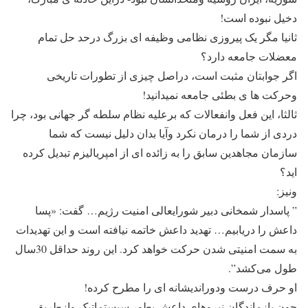
دخیل نبوده است!
ثانیا مگر یک پیروزی نظامی وظیفه ای بزرگ درحد حل تمام
معضلات جامعه دارد؟
اگر جوابتان مثبت است، دراصل چیزی از تطورات تاریخی
وحرکت ها ی بطئی جامعه نمیدانید!
ثالثا، این فعل وانفعالات که برعلیه نظام سلطه گر جهانی بود، چرا
دردی از شما را درمان نکرد وآیا بدان دلیل نیست که شما
سازمان مجاهدین سابق را به زائده ای از امپریالیزم تبدیل کرده
اید؟
ونیز:
” پاسدار شمخانی دبیر شورایعالی امنیت رژیم… گفت: «پسا
داعش را دریابیم… تهدید داعش خاتمه نیافته است و این تهدیدات
به سمت امنیتی شدن حرکت خواهد کرد. این روند حداقل 30سال
طول می‌کشد”.
او حرف درست ودوراندیشانه ای را مطرح کرده!
چون بازماندگان نیروهای داعش بطور سیستماتیک وازطریق