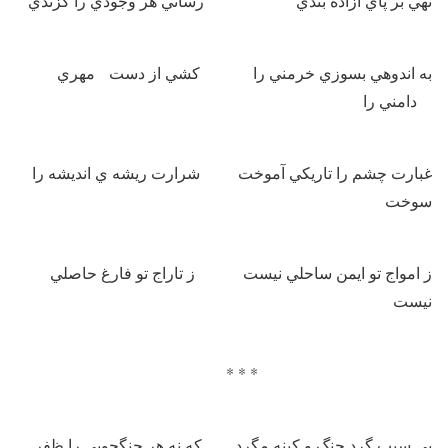
نهي بر پاي آزاده بندي رساني هر وجودي را گزندي
به اندوهي بسوزي خرمني را كشي از دست مهري
دامني را
غبارت چشم را تاريكي آموخت شرارت ريشه ي انديشه را
سوخت
ز امواج تو ايمن ساحلي نيست ز تاراج تو فارغ حاصلي
نيست
* * *
بي سبب گرد جنگ و كينه مگرد كه نه هر جنگجويي را ظفر