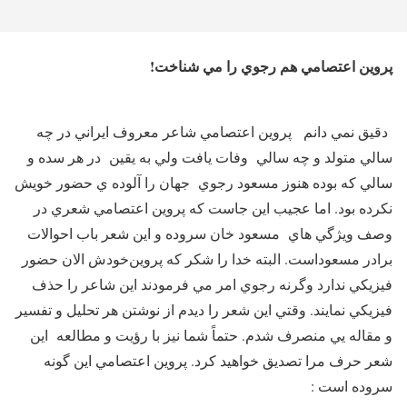
پروين اعتصامي هم رجوي را مي شناخت!
دقيق نمي دانم ‌ پروين اعتصامي شاعر معروف ايراني در چه
سالي متولد و چه سالي وفات يافت ولي به يقين در هر سده و
سالي كه بوده هنوز ‌مسعود رجوي جهان را آلوده ي حضور خويش
نكرده بود. اما عجيب اين جاست كه پروين اعتصامي شعري در
وصف ويژگي هاي مسعود خان سروده و اين شعر باب احوالات
برادر مسعود‌است. البته خدا را شكر كه پروين‌خودش الان حضور
فيزيكي ندارد وگرنه رجوي امر مي فرمودند اين شاعر را حذف
فيزيكي نمايند. وقتي اين شعر را ديدم از نوشتن هر تحليل و تفسير
و مقاله يي منصرف شدم. حتماً شما نيز با رؤيت و مطالعه اين
شعر حرف مرا تصديق خواهيد كرد. ‌پروين اعتصامي ‌اين گونه
سروده است :‌