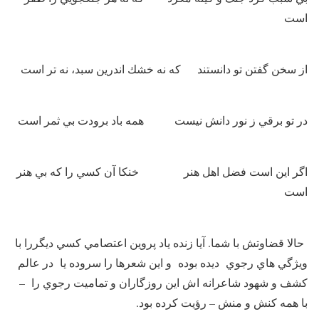
است
از سخن گفتن تو دانستند كه نه خشك اندرين سبد، نه تر است
در تو برقي ز نور دانش نيست همه باد برودت بي ثمر است
اگر اين است فضل اهل هنر خنكا آن كسي را كه بي هنر
است
حالا قضاوتش با شما. آيا زنده ياد ‌پروين اعتصامي كسي ديگررا با
ويژگي هاي رجوي ديده بوده و اين شعرها را سروده يا در عالم
كشف و شهود شاعرانه اش اين روزگاران و ‌تماميت رجوي را –
با همه كنش و منش – رؤيت كرده بود.