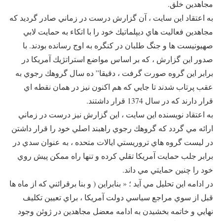
مجاهدين خلق.
به اعتقاد اين سايت ، آن گزارش درست در زماني صادر گرديد كه
مجاهدين فعاليت هاي ديپلماتيك خود را با اتكاء به حمايت لابي
صهيونيست ها و جنگ طلبان در كنگره به اوج رسانده بودند. با
صدور اين گزارش ، كه بر اساس مواضع استراتژيك آمريكا در
برابر اين گروه صورت گرفت ، دقيقا” ده سال گروهك رجوي به
عقب پرتاب شدند تا جايي كه هم اكنون نيز در همان نقطه اي
قرار دارند كه در سال 1374 قرار داشتند.
به اعتقاد نويسنده اين سايت ، اين گزارش نيز درست در زماني
ارائه مي گردد كه گروهك رجوي راهبند اصلي خود را قرار داشتن
در ليست گروه هاي تروريستي ايالات متحده ، به عنوان سدي در
برابر جلب حمايت آمريكا تقلي كرده و تنها راه ممكن پيش روي
خود را چنين حمايتي مي داند.
در ادامه اين تحليل مي آيد ؛ « بنابراين ( و بنا برقرائني كه از ماه ها
قبل از سوي مراجع سياسي دولت آمريكا ، براي تعيين تكليف
نهايي و خاتمه بخشيدن به ادامه معضل مجاهدين در ژوئن وجود