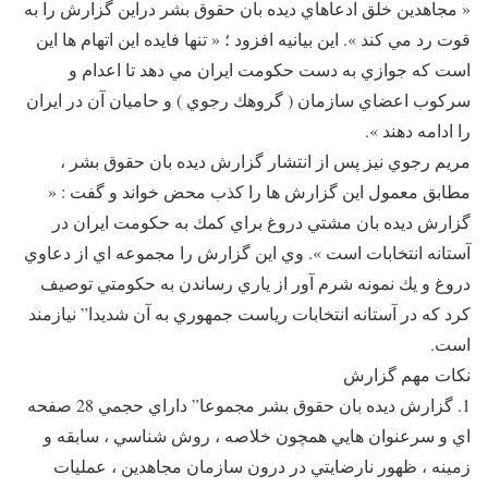
« مجاهدين خلق ادعاهاي ديده بان حقوق بشر دراين گزارش را به
قوت رد مي كند ». اين بيانيه افزود ؛ « تنها فايده اين اتهام ها اين
است كه جوازي به دست حكومت ايران مي دهد تا اعدام و
سركوب اعضاي سازمان ( گروهك رجوي ) و حاميان آن در ايران
را ادامه دهند ».
مريم رجوي نيز پس از انتشار گزارش ديده بان حقوق بشر ،
مطابق معمول اين گزارش ها را كذب محض خواند و گفت : «
گزارش ديده بان مشتي دروغ براي كمك به حكومت ايران در
آستانه انتخابات است ». وي اين گزارش را مجموعه اي از دعاوي
دروغ و يك نمونه شرم آور از ياري رساندن به حكومتي توصيف
كرد كه در آستانه انتخابات رياست جمهوري به آن شديدا” نيازمند
است.
نكات مهم گزارش
1. گزارش ديده بان حقوق بشر مجموعا” داراي حجمي 28 صفحه
اي و سرعنوان هايي همچون خلاصه ، روش شناسي ، سابقه و
زمينه ، ظهور نارضايتي در درون سازمان مجاهدين ، عمليات