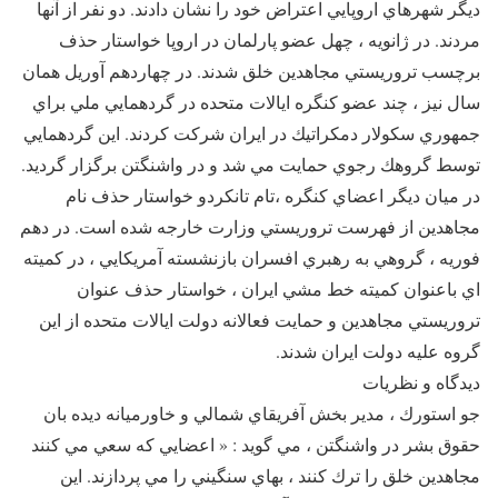
ديگر شهرهاي اروپايي اعتراض خود را نشان دادند. دو نفر از آنها
مردند. در ژانويه ، چهل عضو پارلمان در اروپا خواستار حذف
برچسب تروريستي مجاهدين خلق شدند. در چهاردهم آوريل همان
سال نيز ، چند عضو كنگره ايالات متحده در گردهمايي ملي براي
جمهوري سكولار دمكراتيك در ايران شركت كردند. اين گردهمايي
توسط گروهك رجوي حمايت مي شد و در واشنگتن برگزار گرديد.
در ميان ديگر اعضاي كنگره ،تام تانكردو خواستار حذف نام
مجاهدين از فهرست تروريستي وزارت خارجه شده است. در دهم
فوريه ، گروهي به رهبري افسران بازنشسته آمريكايي ، در كميته
اي باعنوان كميته خط مشي ايران ، خواستار حذف عنوان
تروريستي مجاهدين و حمايت فعالانه دولت ايالات متحده از اين
گروه عليه دولت ايران شدند.
ديدگاه و نظريات
جو استورك ، مدير بخش آفريقاي شمالي و خاورميانه ديده بان
حقوق بشر در واشنگتن ، مي گويد : « اعضايي كه سعي مي كنند
مجاهدين خلق را ترك كنند ، بهاي سنگيني را مي پردازند. اين