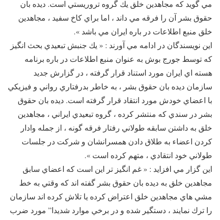
مي گويد كه مجاهدين خلق يك گروه تروريستي است. ديده بان
حقوق بشر آن را فرقه مي داند ، اما براي كاخ سفيد ، مجاهدين
خلق منبع اطلاعات در باره ايران مي باشد ».
اين نويسندگان در ادامه مي آورند : « يك جنبش تبعيدي بحث انگيز
كه توسط جورج بوش به عنوان منبع اطلاعات در باره برنامه
هسته اي ايران مورد استناد قرار گرفته ، در گزارش جديد
سازمان ديده بان حقوق بشر ، به خاطر بدرفتاري رواني و فيزيكي
با اعضاي خودش مورد انتقاد قرار گرفته است. ديده بان حقوق
بشر در سندي كه منتشر كرده ، گروه تبعيدي ايراني ، مجاهدين
خلق به داشتن سابقه طولاني رفتار فرقه گونه ، از جمله وادار
كردن اعضاء به طلاق دادن همسرانشان و شركت در جلسات
طولاني خود انتقادي ، متهم كرده است ».
اين گزار مي افزايد : « غم انگيز تر اين است كه اعضاي سابق
مجاهدين خلق به ديده بان حقوق بشر گفته اند كه وقتي به خط
مشي هاي مجاهدين خلق اعتراض كرده يا تلاش كرده اند سازمان
را ترك نمايند ، دستگير شده و در برخي موارد شديدا” مورد ضرب