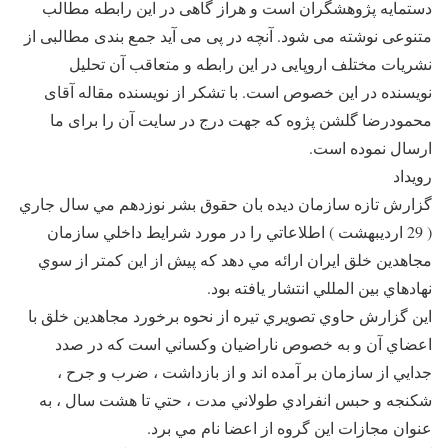
دستمایه پژوهشگران است و هراز گاهی در این رابطه مطالب
متنوعی نوشته می شود. آنچه در پی می آید جمع بندی مطالبی از
نشریات مختلف اروپایی در این رابطه و متعاقب آن تحلیل
نویسنده در این خصوص است. با تشکر از نویسنده مقاله آقای
محمودرضا گلشن پژوه که جهت درج در سایت آن را برای ما
ارسال نموده است.
رويداد
گزارش تازه سازمان ديده بان حقوق بشر نوزدهم مي سال جاري
( 29 ارديبهشت ) اطلاعاتي را در مورد شرايط داخلي سازمان
مجاهدين خلق ايران ارائه مي دهد كه پيش از اين كمتر از سوي
نهادهاي بين المللي انتشار يافته بود.
اين گزارش حاوي تصويري تیره از نحوه برخورد مجاهدين خلق با
اعضاي آن و به خصوص ناراضيان وكساني است كه در صدد
جدايي از سازمان بر آمده اند و از بازداشت ، ضرب و جرح ،
شكنجه و حبس انفرادي طولاني مدت ، حتي تا هشت سال ، به
عنوان مجازات اين گروه از اعضا نام مي برد.