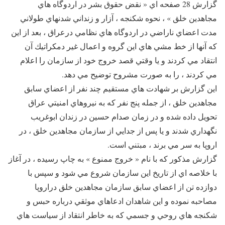
گزارش 28 صفحه اي « نقض حقوق بشر در اردوگاه هاي
مجاهدين خلق » ، نحوه شكنجه ، آزار و زنداني شدنهاي طولاني
مدت اعضاي ناراضي در اردوگاه هاي نظامي درعراق ، بعد از اين
كه آنها از خط مشي هاي اين گروه و اعمال غير دمكراتيك آن
انتقاد مي كردند و يا وقتي قصد خروج خود از سازمان را اعلام
مي كردند ، را به صورت مشروح توضيح مي دهد.
اين گزارش بر شهادت هاي مستقيم چند نفر از اعضاي سابق
مجاهدين خلق ، از جمله پنج نفر كه به نيروهاي امنيتي عراق
تحويل داده شده و در زمان صدام حسين در زندان ابوغريب
نگهداري شدند و يا پس از جدايي از سازمان مجاهدين خلق ، در
اروپا به سر مي برند ، مبتني است.
گزارش مذكور كه با نام « خروج ممنوع » به چاپ رسيده ، در آغاز
با خلاصه اي از تاريخ اين سازمان شروع مي شود و سپس با
دوازده تن از اعضاي سابق سازمان مجاهدين خلق دراروپا
مصاحبه نموده و اين شاهدان ادعاهاي موثقي درباره حبس و
شكنجه هاي روحي و جسمي كه به خاطر انتقاد از سياست هاي