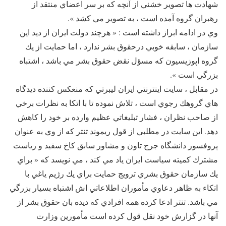
شهادت ها تصوير خشني از آنچه كه بر سر اعضاي منتقد از
رهبران گروه آمده است ، به تصوير مي كشد ».
وي در ادامه ابراز داشته است : « هرچند دولت ايران از ديد اين
سازمان ، سابقه خوبي درحقوق بشر ندارد ، اما حمايت از يك
گروه اپوزيسيون كه مسؤل نقض حقوق بشر مي باشد ، اشتباه
بزرگي است ».
در مقابل ، سايت اينترنتي ايران ليبرتي كه منعكس كننده ديدگاه
هاي گروهك رجوي است ، تلاش نموده تا با اتكا به نظرات برخي
از صاحب نظران ، فشار تبليغاتي عظيم وارده بر خود را كاهش
دهد. اين سايت در مطلبي از قول ريموند تنتر كه از وي به عنوان
پروفسور دانشگاه جرج تاون و مشاور سابق كاخ سفيد و رياست
مشترك كميته سياست ايران ياد مي كند ، مي نويسد كه « براي
يك سازمان حقوق بشري ترويج حمايت براي يك رژيم ياغي با
اتكاء به ظاهر دعاوي مأموران اطلاعاتي اش اشتباه بسيار بزرگي
مي باشد. تنتر ادعا كرده همه افرادي كه ديده بان حقوق بشر از
آنها در گزارش خود نقل قول كرده است مأمورين وزارت