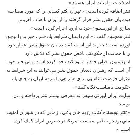
اطلاعات و امنيت ايران هستند ».
تنتر اضافه كرده است : « تهران اكثر كساني را كه مورد مصاحبه
ديده بان حقوق بشر قرار گرفتند را از ايران با هدف اهريمن
سازي از اپوزيسيون خود به اروپا اعزام كرده است ».
تنتر همچنين گفت : « اين داستان شرايط يك خبر ، خبر بد را بوجود
آورده است ؛ خبر بد اين است كه ديده بان حقوق بشر اعتبار خود
را با حمايت از حكومتي ناقض حقوق بشر كه تلاش دارد
اپوزيسيون اصلي خود را نابود كند ، فدا كرده است. ولي خبر خوب
آن است كه رهبران ديدبان حقوق بشر مي توانند به اين شرايط به
عنوان فرصت مناسبي براي همراهي با مردم ايران به جاي يك
حكومت نامناسب نگاه كنند ».
سايت ايران ليبرتي سپس به معرفي بيشتر تنتر پرداخته و مي
نويسد :
« تنتر نويسنده كتاب رژيم هاي ياغي ، زماني كه در شوراي امنيت
ملي بود در تنظيم سياست آمريكا درخصوص ايران كمك كرده
است ».