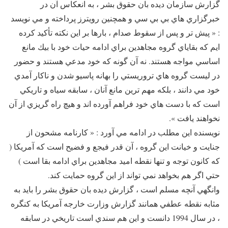
گزارش سازمان ديده بان حقوق بشر ، به انعكاس آن در
خبرگزاري هاي بي بي سي و همچنين رويترز پرداخته و مي نويسد
: « پيش تر و پس از سقوط صدام ، بارها بر اين نكته تأكيد كرده
ايم كه بقاياي گروه مجاهدين براي ادامه حيات خود با بيك مانع
اساسي مواجه هستند. نه آن گونه كه خود مدعي هستند و حضور
در ليست گروه هاي تروريستي را بهانه پاسيو شدن و ناكار آمدي
خود مي دانند ، بلكه مهم ترين مانع آنان ، سابقه سياه و تاريكي
است كه با دست هاي خود فراهم آورده اند و هيچ راه گريزي از آن
نخواهند يافت ».
نويسنده اين مطلب در ادامه مي آورد : « كارنامه مشحون از
جنايت و خيانت اين گروه ، آن قدر فيجع و فضيح است كه آمريكا (
كه كانون توجه و تنها نقطه اميد مجاهدين براي ادامه بقا است )
حتي اگر هم بخواهد نمي تواند از اين گروه حمايت كند.
وانگهي آنچه مسلم است ، گزارش ديده بان حقوق بشر را بايد به
مثابه نقطه عطفي همانند گزارش وزارت خارجه آمريكا به كنگره
، در سال 1994 دانست و اين هم سندي است تاريخي در سابقه