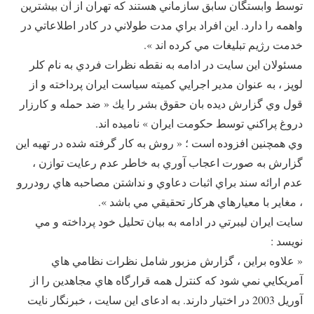
توسط وابستگان سابق سازماني هستند كه تهران از آن بيشترين
واهمه را دارد. اين افراد براي مدت طولاني در كادر اطلاعاتي در
خدمت رژيم تبليغات مي كرده اند ».
مسئولان اين سايت در ادامه به نقطه نظرات فردي به نام كلر
لوپز ، به عنوان مدير اجرايي كميته سياست ايران پرداخته و از
قول وي گزارش ديده بان حقوق بشر را يك « ضد حمله و كارزار
دروغ پراكني توسط حكومت ايران » ناميده اند.
وي همچنين افزوده است ؛ « روش به كار گرفته شده در تهيه اين
گزارش به صورت اعجاب آوري به خاطر عدم رعايت توازن ،
عدم ارائه سند براي اثبات دعاوي و نداشتن مصاحبه هاي رودررو
، مغاير با معيارهاي هركار تحقيقي مي باشد ».
سايت ايران ليبرتي در ادامه به بيان تحليل خود پرداخته و مي
نويسد :
« علاوه براين ، گزارش مزبور شامل نظرات نظامي هاي
آمريكايي نمي شود كه كنترل همه قرارگاه هاي مجاهدين را از
آوريل 2003 در اختیار دارند. به ادعای این سایت ، خبرنگار نایت