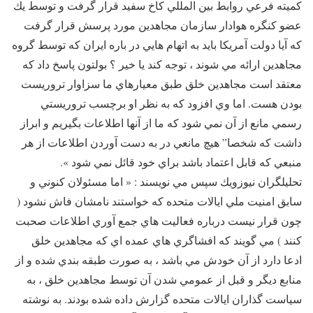
كميته فرعي روابط بين المللي كاخ سفيد قرار گرفت و توسط يك
عضو كنگره هوادار سازمان مجاهدين مورد پرسش قرار گرفت
كه آیا دولت آمريكا بايد به اتهام هايي در باره ايران كه توسط گروه
مجاهدين ارائه مي شوند ، توجه كند يا خير ؟ بولتون پاسخ داد كه
معتقد است مجاهدين خلق طبق معيارهاي ما سزاوار تروريست
بودن هست. اما وي افزود كه به نظر او برچسب تروريستي
رسمي مانع از آن نمي شود كه ما از آنها اطلاعات بگيريم و ابراز
داشت كه شخصا” هيچ مانعي در به دست آوردن اطلاعات از هر
منبعي كه قابل اعتماد باشد براي خود قائل نمي شود ».
تحليلگران نيوزويك سپس مي نويسند : « اما مسئولان كنوني و
سابق امنيت ملي ايالات متحده كه خواستند نامشان فاش نشود (
چون قرار نيست درباره فعاليت هاي جمع آوري اطلاعات صحبت
كنند ) مي گويند كه افشاگري هاي عمده اي كه مجاهدين خلق
ادعا دارد از آن خودش مي باشد ، به صورت طبقه بندي شده و از
منابع ديگر و قبل از عمومي شدن آن توسط مجاهدين خلق ، به
سياست گذاران ايالات متحده گزارش داده شده بودند. به نوشته