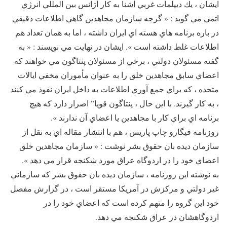
ايشان ، يك ديپلمات غربي آشنا به كار آژانس بين المللي انرژي
اتمي مي گويد : « گرچه سازمان مجاهدين گاهي اطلاعات دقيقي
در باره برنامه هاي هسته اي ايران داشته ، اما به همان تعداد هم
اطلاعات غلط داشته است ». ايشان در نهايت مي نويسند : « به
گفته مسئولان دولتي ، برخي از مسئولان پنتاگون مي خواهند كه
اعضاي سابق مجاهدين خلق را به عنوان مأموران مخفي ايالات
متحده ، كه براي جمع آوري اطلاعات به داخل ايران نفوذ مي كنند
، به كار گيرند. با اين حال ، پنتاگون قويا” اصرار دارد كه هيچ
برنامه اي براي كار با مجاهدين يا اعضاي آن ندارند ».
روزنامه فيگارو چاپ پاريس ، هم با انتشار مقاله اي به نقل از
سازمان ديده بان حقوق بشر نوشت : « سازمان مجاهدين خلق
اعضاي خود را در اردوگاه عراق مورد شكنجه قرار مي دهد ».
به نوشته اين روزنامه ، سازمان ديده بان حقوق بشر كه سازماني
غير دولتي و مركزش در آمريكا مستقر است ، در گزارش مفصل
خود اين گروه را متهم كرده است كه اعضاي خود را در
اردوگاهشان در عراق شكنجه مي دهد.