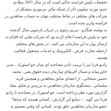
تحقيقات پليس فرانسه حاكي است كه در سال 2003 ميلادي
حدود نوزده ميليون دلار از شبكه مالي مرموزي متشكل از
شركت هاي مختلف در نقاط مختلف جهان به حساب مجاهدین در
فرانسه واريز شده است.
به نوشته فيگارو ، مريم رجوي در جريان بازجويي سال گذشته
خود به پليس فرانسه اعلام كرده بود كه شركت هايي كه اقدام به
ارسال پول به اين سازمان مي كنند ، در بخش هاي مختلف
ازجمله تجارت فرش ، الكترونيك و خدمات مشغول فعاليت
هستند.
راديو فردا نيز با ترتيب دادن مصاحبه اي ميان جو استورك ، مدير
خاورميانه و شمال آفريقاي سازمان ديده حقوق بشر ، محمد
حسين سبحاني ، از اعضاي سابق مجاهدين و همچنين فريد
سليماني ، سخنگوي سازمان مجاهدين به بررسي و تحليل مفاد
گزارش مورد نظر پرداخته است. جو استورك در مصاحبه با راديو
فردا مي گويد : « منابع اين گزارش ، كساني هستند كه سابقا”
عضو سازمان مجاهدين خلق بودند. كساني كه وقتي تصميم به