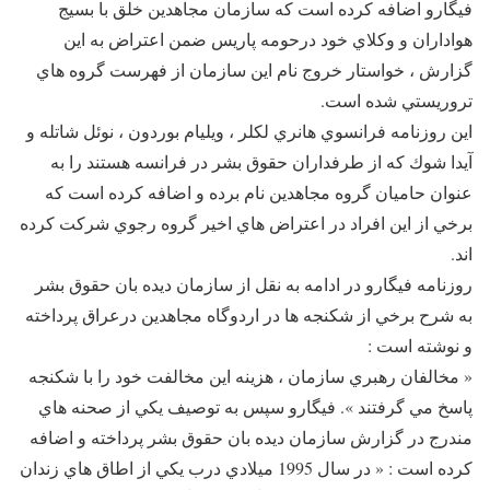
فيگارو اضافه كرده است كه سازمان مجاهدين خلق با بسيج
هواداران و وكلاي خود درحومه پاريس ضمن اعتراض به اين
گزارش ، خواستار خروج نام اين سازمان از فهرست گروه هاي
تروريستي شده است.
اين روزنامه فرانسوي هانري لكلر ، ويليام بوردون ، نوئل شاتله و
آيدا شوك كه از طرفداران حقوق بشر در فرانسه هستند را به
عنوان حاميان گروه مجاهدین نام برده و اضافه كرده است كه
برخي از اين افراد در اعتراض هاي اخير گروه رجوي شركت كرده
اند.
روزنامه فيگارو در ادامه به نقل از سازمان ديده بان حقوق بشر
به شرح برخي از شكنجه ها در اردوگاه مجاهدین درعراق پرداخته
و نوشته است :
« مخالفان رهبري سازمان ، هزينه اين مخالفت خود را با شكنجه
پاسخ مي گرفتند ». فيگارو سپس به توصيف يكي از صحنه هاي
مندرج در گزارش سازمان ديده بان حقوق بشر پرداخته و اضافه
كرده است : « در سال 1995 ميلادي درب يكي از اطاق هاي زندان