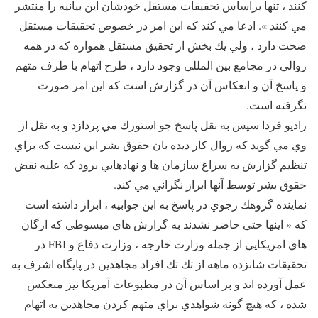
كنند ، تنها براساس تحقيقات مستقل خودشان اين بيانيه را منتشر
مي كنند ». ادعا مي كند كه اين امر در خصوص تحقيقات مستقل
صحت دارد ، ولي يك بخش از تحقيق مستقل همواره كه در همه
روالي در مجامع بين المللي وجود دارد ، طرح اتهام با طرف متهم
و پاسخ آن و انعكاس آن در گزارش است كه اين امر صورت
نگرفته است.
راديو فردا سپس به نقل پاسخ جو استورك مي پردازد و به نقل از
وي مي گويد كه روال كار ديده بان حقوق بشر اين نيست كه براي
تنظيم گزارش به سراغ سازمان ها و نهادهايي برود كه عليه نقض
حقوق بشر توسط آنها ابراز نگراني مي كند.
نماينده گروهك رجوي در پاسخ به اين جوابيه ، ابراز داشته است
كه « اينها حتي حاضر نشدند به گزارش هاي مبسوطي كه ارگان
هاي امريكايي از جمله وزارت خارجه ، وزارت دفاع و FBI در
تحقيقات شانزده ماهه از تك تك افراد مجاهدين در پايگاه اشرف به
عمل آورده اند و بر اساس آن در مطبوعات آمريكا نيز منعكس
شده ، كه هيچ گونه شواهدي براي متهم كردن مجاهدين به اتهام