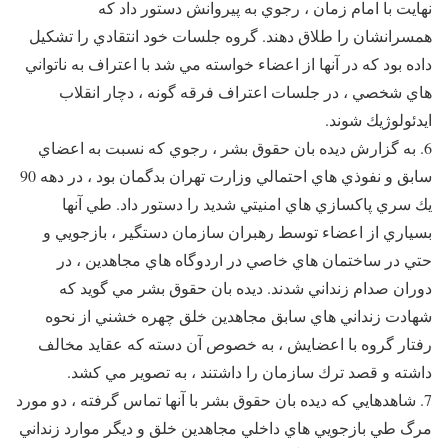
نهايت با امام زمان ، رجوي به پيروانش دستور داد كه
همسرانشان را طلاق دهند. گروه جلسات خود انتقادي را تشكيل
داده بود كه در آنها از اعضاء خواسته مي شد با اعتراف به ناتواني
هاي شخصي ، در جلسات اعتراف فرقه گونه ، دچار انقلاب
ايدئولوژيك شوند.
6. به گزارش ديده بان حقوق بشر ، رجوي كه نسبت به اعضاي
سابق و نفوذي هاي احتمالي وزارت تهران بدگمان بود ، در دهه 90
يك سري پاكسازي هاي امنيتي شديد را دستور داد. طي آنها
بسياري از اعضاء توسط رهبران سازمان دستگير ، بازجويي و
حتي در ساختمان هاي خاصي در اردوگاه هاي مجاهدين ، در
دوران صدام زنداني شدند. ديده بان حقوق بشر مي گويد كه
شهادت زنداني هاي سابق مجاهدين خلق چهره خشني از نحوه
رفتار گروه با اعضايش ، به خصوص آن دسته كه عقايد مخالف
داشته و قصد ترك سازمان را داشتند ، به تصوير مي كشد.
7. شاهدهايي كه ديده بان حقوق بشر با آنها تماس گرفته ، دو مورد
مرگ طي بازجويي هاي داخلي مجاهدين خلق و ديگر موارد زنداني