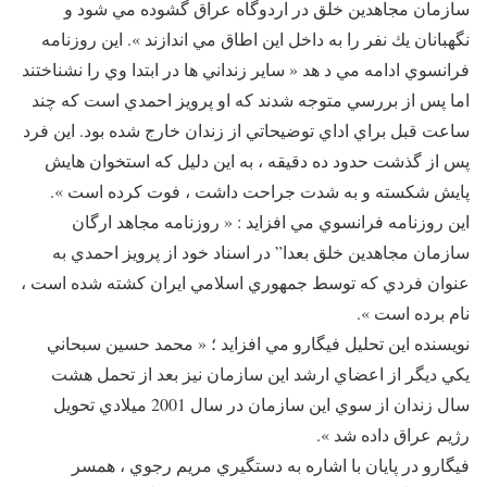
سازمان مجاهدين خلق در اردوگاه عراق گشوده مي شود و
نگهبانان يك نفر را به داخل اين اطاق مي اندازند ». اين روزنامه
فرانسوي ادامه مي د هد « ساير زنداني ها در ابتدا وي را نشناختند
اما پس از بررسي متوجه شدند كه او پرويز احمدي است كه چند
ساعت قبل براي اداي توضيحاتي از زندان خارج شده بود. اين فرد
پس از گذشت حدود ده دقيقه ، به این دليل كه استخوان هايش
پايش شكسته و به شدت جراحت داشت ، فوت كرده است ».
اين روزنامه فرانسوي مي افزايد : « روزنامه مجاهد ارگان
سازمان مجاهدين خلق بعدا” در اسناد خود از پرويز احمدي به
عنوان فردي كه توسط جمهوري اسلامي ايران كشته شده است ،
نام برده است ».
نويسنده اين تحليل فيگارو مي افزايد ؛ « محمد حسين سبحاني
يكي ديگر از اعضاي ارشد اين سازمان نيز بعد از تحمل هشت
سال زندان از سوي اين سازمان در سال 2001 ميلادي تحويل
رژيم عراق داده شد ».
فيگارو در پايان با اشاره به دستگيري مريم رجوي ، همسر