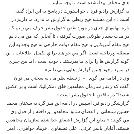
هاي مختلف پيدا نشده است ، توجه نمايند ».
به گزارش راديو فردا ، جو استورك در پاسخ به اين ايراد گفته
است : « اين مسئله هيچ ربطي به گزارش ما ندارد. ما داريم در
باره اتهامهاي جدي در مورد نقض حقوق بشر حرف مي زنيم كه
در مدت بسيار طولاني صورت گرفته ، تا آنجايي كه من مي دانم
هيچ مقام آمريكايي يا هيچ مقام دولت خارجي به هيچ وجه به اين
مسئله نپرداخته است. اگر مي خواهند برا ي تكميل اطلاعات ، اين
گونه گزارش ها را براي ما بفرستند ، خوب است ، اما من چيزي
در مورد وجود چنين گزارش هايي نمي دانم ».
وي در ادامه مي گويد : « از نقطه نظر ما ، به سختي مي توان
گفت كه رفتار سازمان مجاهدين خلق دمكراتيك است و بر عكس
شديدا” در تناقض با حقوق بشر است ».
گزارشگر راديو فردا سپس در ادامه اين ميز گرد به سخنان محمد
حسين سبحاني از اعضاي سابق مجاهدین پرداخته و از قول وي
مي گويد : « منابع اين گزارش اعضاي جدا شده سازمان مجاهدين
هستند. آقايان ياسر عزتي ، علي قشقاوي ، فرهاد جواهري ، امير