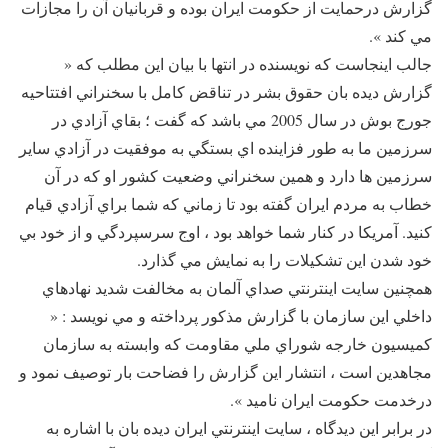
گزارش درحمايت از حكومت ايران بوده و قربانيان آن را مجازات
مي كند ».
جالب اينجاست كه نويسنده در انتها با بيان اين مطلب كه «
گزارش ديده بان حقوق بشر در تناقض كامل با سخنراني افتتاحيه
جورج بوش در سال 2005 مي باشد كه گفت ؛ بقاي آزادي در
سرزمين ما به طور فزاينده اي بستگي به موفقيت در آزادي ساير
سرزمين ها دارد و همين سخنراني وضعيت كشور او كه در آن
خطاب به مردم ايران گفته بود تا زماني كه شما براي آزادي قيام
كنيد. آمريكا در كنار شما خواهد بود ، اوج سرسپردگي و از خود بي
خود شدن اين تشكيلات را به نمايش مي گذارد.
همچنين سايت اينترنتي صداي آلمان به مخالفت شديد نهادهاي
داخلي اين سازمان با گزارش مذكور پرداخته و مي نويسد : «
كميسيون خارجه شوراي ملي مقاومت كه وابسته به سازمان
مجاهدين است ، انتشار اين گزارش را فضاحت بار توصيف نمود و
درخدمت حكومت ايران ناميد ».
در برابر اين ديدگاه ، سايت اينترنتي ايران ديده بان با اشاره به