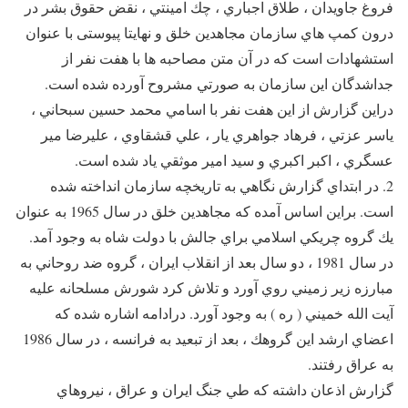
فروغ جاويدان ، طلاق اجباري ، چك امينتي ، نقض حقوق بشر در
درون كمپ هاي سازمان مجاهدين خلق و نهايتا پیوستی با عنوان
استشهادات است كه در آن متن مصاحبه ها با هفت نفر از
جداشدگان اين سازمان به صورتي مشروح آورده شده است.
دراين گزارش از اين هفت نفر با اسامي محمد حسين سبحاني ،
ياسر عزتي ، فرهاد جواهري يار ، علي قشقاوي ، عليرضا مير
عسگري ، اكبر اكبري و سيد امير موثقي ياد شده است.
2. در ابتداي گزارش نگاهي به تاريخچه سازمان انداخته شده
است. براين اساس آمده كه مجاهدين خلق در سال 1965 به عنوان
يك گروه چريكي اسلامي براي جالش با دولت شاه به وجود آمد.
در سال 1981 ، دو سال بعد از انقلاب ايران ، گروه ضد روحاني به
مبارزه زير زميني روي آورد و تلاش كرد شورش مسلحانه عليه
آيت الله خميني ( ره ) به وجود آورد. درادامه اشاره شده كه
اعضاي ارشد اين گروهك ، بعد از تبعيد به فرانسه ، در سال 1986
به عراق رفتند.
گزارش اذعان داشته كه طي جنگ ايران و عراق ، نيروهاي