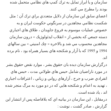
سازمان و يا ابراز تمايل به ترك كمپ هاي نظامي متحمل شده
بودند را مطرح مي كنند.
اعضاي سابق اين سازمان از دلايل متعددي براي ترك آن ؛ مثل
شكست نظامي مجاهدين در سرنگوني حكومت ايران و به
خصوص عمليات موسوم به فروغ جاويدان ، طلاق هاي اجباري
دسته جمعي كه بخشي از « انقلاب ايدئولوژيك » درون سازمان
مجاهدين محسوب مي شد و بالاخره « چك امنيتي » بين سالهاي
1994 و 1995 كه با آزار و شكنجه هاي بسيار همراه بود ، نام برده
اند.
درگزارش سازمان ديده بان حقوق بشر ، موارد نقض حقوق بشر
در مورد ناراضيان شامل حبس هاي طولاني مدت ، حبس هاي
انفرادي ضرب و جرح ، آزارهاي رواني و زباني ، اعترافات اجباري
، تهديد به اعدام و شكنجه هايي كه در دو مورد به مرگ منجر شده
اند ، ياد شده است.
درمقابل ، اين سازمان در بيانيه اي كه بلافاصله پس از انتشار اين
گزارش ، صادر گشت ، نوشت :