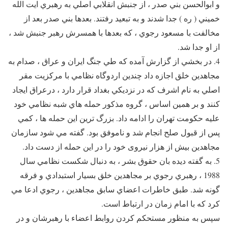
و ابوالحسن بني صدر ، از جنبش انقلابي اصلي به رهبري ايت الله
خميني ( ره ) جدا شدند و به تبعيد رفتند. بعدها بني صدر بعد از
مخالفت با مسعود رجوي ، كه بعدها با همسرش رهبر جنبش شد ،
از او جدا شد.
4. در بخشي از گزارش آمده كه طي جنگ ايران و عراق ، صدام به
مجاهدين خلق اجازه داد چندين اردوگاه نظامي با مركزيت مقر
اصلي به نام اشرف كه در نزديكي بغداد قرار دارد ، درعراق ايجاد
كنند و بر همين اساس ، گروه مذكور حمله هاي شبه نظامي خود
عليه حكومت تهران را ادامه داد. بزرگ ترين اين حمله ها ، كمي
پس از قبول صلح انجام شد و ناموفق بود. گفته مي شود سازمان
مجاهدين بيش از هزار نيروی خود را در اين حمله از دست داد.
5. به گفته ديده بان حقوق بشر ، به دنبال شكست نظامي سال
1988 ، رهبري رجوي بر مجاهدين خلق بسيار استبدادي و فرقه
گونه شد. طبق خاطرات اعضاي سابق مجاهدين ، رجوي ادعا مي
كرد كه با امام زمان در ارتباط است.
سپس به منظور مستحكم كردن روابط اعضاء با رهبرشان و در