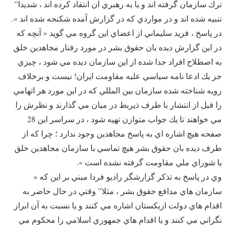
ترك سازمان گرفته اند و يا به رهبري آن انتقاد كرده اند ، شديدا”
تنبيه شده اند و در مواردي كه در گزارش آمده شكنجه شده اند ».
در پاسخ ، فريد سليماني از اعضاي اين گروه مي گويد « آنچه كه
در اين گزارش ديده بان حقوق بشر در مورد رفتار مجاهدين خلق
به اصطلاح افراد جدا شده از اين سازمان ديده مي شود ، چيزي
جز يك ادعا نامه سياسي عليه مقاومت ايران! نيست و برخلاف
رويه شناخته شده سازمان بين المللي كه در اين مورد هر اتهامي
را قبل از انتشار با طرف ذیربط در ميان مي گذارند و نظرش را
مي خواهند تا يك جواب متوازن تهيه شود ، در سراسر اين 28
صفحه هيچ اشاره اي به پاسخ مجاهدين وجود ندارد ؛ چرا كه از
طرف ديده بان حقوق بشر هيچ تماسي با سازمان مجاهدين خلق
يا شوراي ملي مقاومت گرفته نشده است ».
وي در پاسخ به تذكر گزارشگر راديو فردا مبني بر اين كه «
سازمان هاي مدافع حقوق بشر ، مثلا” وقتي در حال حاضر به
اقدام هاي دولت ازبكستان اشاره مي كنند و يا نسبت به آن ابراز
نگراني مي كنند و يا اقدام هاي جمهوري اسلامي را محكوم مي