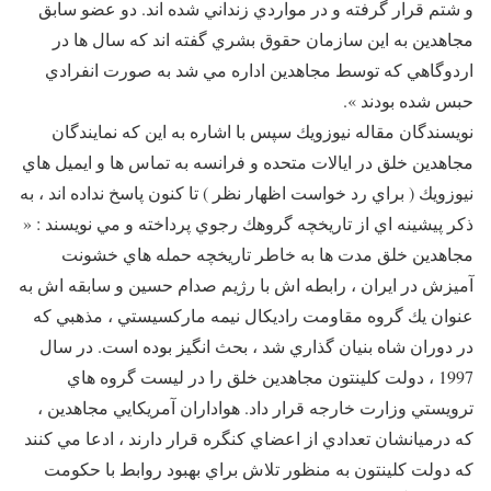
و شتم قرار گرفته و در مواردي زنداني شده اند. دو عضو سابق
مجاهدين به اين سازمان حقوق بشري گفته اند كه سال ها در
اردوگاهي كه توسط مجاهدين اداره مي شد به صورت انفرادي
حبس شده بودند ».
نويسندگان مقاله نيوزويك سپس با اشاره به اين كه نمایندگان
مجاهدين خلق در ايالات متحده و فرانسه به تماس ها و ايميل هاي
نيوزويك ( براي رد خواست اظهار نظر ) تا كنون پاسخ نداده اند ، به
ذكر پيشينه اي از تاريخچه گروهك رجوي پرداخته و مي نويسند : «
مجاهدين خلق مدت ها به خاطر تاريخچه حمله هاي خشونت
آميزش در ايران ، رابطه اش با رژيم صدام حسين و سابقه اش به
عنوان يك گروه مقاومت راديكال نيمه ماركسيستي ، مذهبي كه
در دوران شاه بنيان گذاري شد ، بحث انگيز بوده است. در سال
1997 ، دولت كلينتون مجاهدين خلق را در ليست گروه هاي
ترويستي وزارت خارجه قرار داد. هواداران آمريكايي مجاهدين ،
كه درميانشان تعدادي از اعضاي كنگره قرار دارند ، ادعا مي كنند
كه دولت كلينتون به منظور تلاش براي بهبود روابط با حكومت