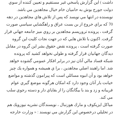
داشت ) اين گزارش پاسخي غير مستقيم و تعيين كننده از سوي
دولت جورج بوش به حاميان خام خيال مجاهدين مي باشد.
نويسنده در انتها مي نويسد كه پس از تلاش هاي مجاهدين در دهه
70 كه براي خروج از بن بست عراق و راهگشايي سياسي صورت
گرفت ، پرونده تروريسم مجاهدين بر روي ميز جامعه جهاني قرار
گرفت. اكنون با تلاش هايي كه در جهت نجات كليت اين گروه
صورت گرفته است ، پرونده نقض حقوق بشر اين گروه در مقابل
ديدگان جهانيان قرار گرفته و طولي نخواهد كشيد كه پرونده
شبكه فساد مالي آنان نيز در برابر افكار عمومي گشوده خواهد
شد. اما راهبند اصلي مجاهدين ، برا ي هميشه و همواره يك چيز
خواهد بود و آن انبوه مسائلي است كه پيرامون گذشته و مواضع
خيانت بار آنان وجود دارد كه امكان هرگونه موضع گيري عوام
فريبانه و زد و بند با بيگانگان را از بقاياي دار و دسته رجوي سلب
مي كند.
مياكل ايزيكوف و مارك هوزنبال ، نويسندگان نشريه نيوزويك هم
در تحليلي درخصوص اين گزارش مي نويسند : « وزارت خارجه