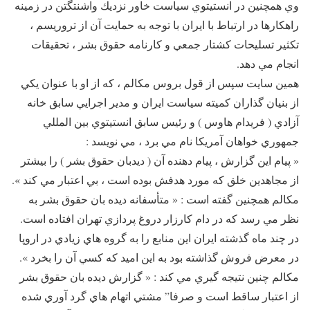
وي همچنين در انستيتوي سياست خاور نزديك واشنتگتن در زمينه
راهكارها در ارتباط با ايران با توجه به حمايت آن از تروريسم ،
تكثير تسليحات كشتار جمعي و كارنامه حقوق بشر ، تحقيقات
انجام مي دهد.
همين سايت سپس از قول بروس مكالم ، كه از او با عنوان يكي
از بنيان گذاران كميته سياست ايران و مدير اجرايي سابق خانه
آزادي ( فريدام هاوس ) و رئيس سابق انستيتوي بين المللي
جمهوري خواهان آمريكا نام مي برد ، مي نويسد :
« پيام اين گزارش ، پيام دهنده آن ( ديدبان حقوق بشر ) را بيشتر
از مجاهدين خلق كه مورد هدفش بوده است ، بي اعتبار مي كند ».
مكالم همچنين گفته است : « متأسفانه ديده بان حقوق بشر به
نظر مي رسد كه در دام كارزار دروغ پردازي تهران افتاده است.
در چند ماه گذشته ايران اين منابع را به گروه هاي زيادي در اروپا
در معرض فروش گذاشته بود به اين اميد كه كسي آن را بخرد ».
مكالم چنين نتيجه گيري مي كند : « گزارش ديده بان حقوق بشر
از اعتبار ساقط است و صرفا” مشتي اتهام هاي گرد آوري شده