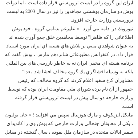
ايران اين گروه را در ليست تروريستي قرار داده است ، اما دولت
بوش دو سازمان پوششي مجاهدين را نيز در سال 2003 به ليست
تروريستي وزارت خارجه افزود.
نيوزويك در ادامه مي آورد : « عليرغم بدنامي گروه ، خود بوش
اطلاعاتي را كه ظاهرا” توسط مجاهدين خلق جمع آوري شده اند
به عنوان شواهدي مبني بر تلاش هاي هسته اي ايران مورد استناد
قرار داد. در كنفرانس مطبوعاتي شانزدهم مارس ، بوش گفت كه
برنامه هسته اي مخفي ايران نه به خاطر بازرسي هاي بين المللي
بلكه به وسيله افشاگري يك گروه مخالف افشا شد. بعدا”
مشاوران كاخ سفيد اعلام كردند كه گروه مخالف كه رئيس
جمهور از آن نام برده شوراي ملي مقاومت ايران بوده كه توسط
وزارت خارجه دو سال پيش در ليست تروريستي قرار گرفته
است.
مايكل ايزيكوف و مارك هوزنبال سپس مي افزايند ؛ « جان بولتون
، يكي از معاونان جنجالي وزارت خارجي كه بوش وي را كانديداي
سفير ايالات متحده در سازمان ملل نموده ، سال گذشته در مقابل