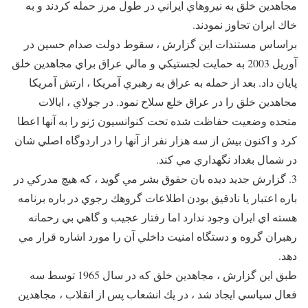
مجاهدين خلق به نيروهاي ايراني در طول مرز حمله كردند و به
خاك ايران تجاوز نمودند.
براساس مستندات اين گزارش ، سقوط دولت صدام حسين در
آوريل 2003 به حمايت لجستيكي و مالي عراق براي مجاهدين خلق
پايان داد. بعد از حمله به عراق به رهبري آمريكا ، ارتش آمريكا
مجاهدين خلق را در عراق خلع سلاح نمود. در جولاي ، ايالات
متحده وضعيت حفاظت شده تحت كنوانسيون ژنو را به آنها اعطا
كرد و اكنون بيش از سه هزار نفر از آنها را در اردوگاه اصلي شان
در شمال بغداد نگهداري مي كند.
3. گزارش جديد ديده بان حقوق بشر مي گويد ، كه هيچ مدركي در
باره اعتبار يا نادقيق بودن اطلاعات گروهك رجوي در باره برنامه
هسته اي ايران وجود ندارد اما رفتار عجيب و گاهي بي رحمانه
رهبران گروه و دستگاه امنيت داخلي آن را مورد اشاره قرار مي
دهد.
طبق اين گزارش ، مجاهدين خلق كه در سال 1965 توسط سه
فعال سياسي ايجاد شد ، در يك انشعاب پس از انقلاب ، مجاهدين