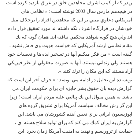
ریدر که از کمپ اشرف مجاهدین خلق در عراق بازدید کرده است
در هیجدهم مارس سال 2003 نوشته است : « نظامي هاي
آمريكايي دعاوي مبني بر اين كه مجاهدين افراد را برخلاف ميل
خودشان در قرارگاه اشرف نگه داشته اند مورد تحقيق قرار داده
اند ولي هيچ گونه شواهد محكمي نيافته اند. همان گونه كه يك
مقام نظامي ارشد آمريكايي كه خواست هويت وي فاش نشود ،
گفته است « من فكر ميكنم آنها در تسخير ايده ها و تعصبات خود
هستند ولي زنداني نيستند. آنها به صورت معقولي از نظر فيزيكي
آزاد هستند كه اين مكان را ترك كنند ».
نويسنده اين تحليل در ادامه مي نويسد : « حرف آخر اين است که
گزارش ديده بان حقوق بشر جايزه اي براي حكومت ايران مي
باشد. به همين منوال اين يك پنالتي عليه مردم ايران است ؛ زيرا
اين گزارش مخالف سياست آمريكا براي تشويق گروه هاي
اپوزيسيون ايراني براي تعيين آينده كشورشان مي باشد. اين
گزارش به ايران كمك مي كند كه براي توليد سلاح هسته اي ،
حمايت از تروريسم و تهديد به امنيت آمريكا زمان بخرد. اين