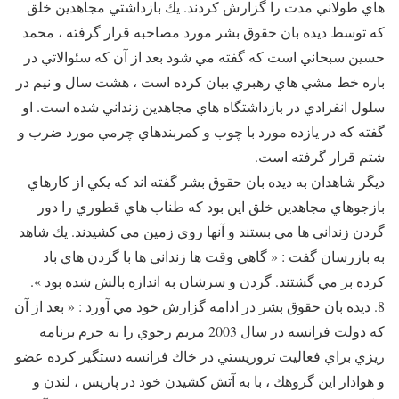
هاي طولاني مدت را گزارش كردند. يك بازداشتي مجاهدين خلق
كه توسط ديده بان حقوق بشر مورد مصاحبه قرار گرفته ، محمد
حسين سبحاني است كه گفته مي شود بعد از آن كه سئوالاتي در
باره خط مشي هاي رهبري بيان كرده است ، هشت سال و نيم در
سلول انفرادي در بازداشتگاه هاي مجاهدين زنداني شده است. او
گفته كه در يازده مورد با چوب و كمربندهاي چرمي مورد ضرب و
شتم قرار گرفته است.
ديگر شاهدان به ديده بان حقوق بشر گفته اند كه يكي از كارهاي
بازجوهاي مجاهدين خلق اين بود كه طناب هاي قطوري را دور
گردن زنداني ها مي بستند و آنها روي زمين مي كشيدند. يك شاهد
به بازرسان گفت : « گاهي وقت ها زنداني ها با گردن هاي باد
كرده بر مي گشتند. گردن و سرشان به اندازه بالش شده بود ».
8. ديده بان حقوق بشر در ادامه گزارش خود مي آورد : « بعد از آن
كه دولت فرانسه در سال 2003 مريم رجوي را به جرم برنامه
ريزي براي فعاليت تروريستي در خاك فرانسه دستگير كرده عضو
و هوادار اين گروهك ، با به آتش كشيدن خود در پاريس ، لندن و