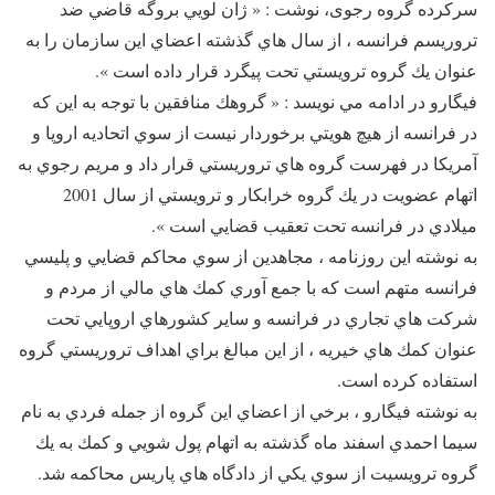
سركرده گروه رجوی، نوشت : « ژان لويي بروگه قاضي ضد
تروريسم فرانسه ، از سال هاي گذشته اعضاي اين سازمان را به
عنوان يك گروه ترويستي تحت پيگرد قرار داده است ».
فيگارو در ادامه مي نويسد : « گروهك منافقين با توجه به اين كه
در فرانسه از هيچ هويتي برخوردار نيست از سوي اتحاديه اروپا و
آمريكا در فهرست گروه هاي تروريستي قرار داد و مريم رجوي به
اتهام عضويت در يك گروه خرابكار و ترويستي از سال 2001
ميلادي در فرانسه تحت تعقيب قضايي است ».
به نوشته اين روزنامه ، مجاهدین از سوي محاكم قضايي و پليسي
فرانسه متهم است كه با جمع آوري كمك هاي مالي از مردم و
شرکت هاي تجاري در فرانسه و ساير كشورهاي اروپايي تحت
عنوان كمك هاي خيريه ، از اين مبالغ براي اهداف تروريستي گروه
استفاده كرده است.
به نوشته فيگارو ، برخي از اعضاي اين گروه از جمله فردي به نام
سيما احمدي اسفند ماه گذشته به اتهام پول شويي و كمك به يك
گروه ترويسيت از سوي يكي از دادگاه هاي پاريس محاكمه شد.