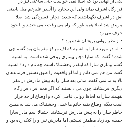
یکی از آنهایی بود که اصلا نمی خواست حتی ساعتی نیز در
قرارگاه اشرف بماند ولی این بیچاره را آنقدر علیرغم میل باطنی
اش در اشرف نگهداشتند که شدیدا دچار افسردگی شد اصلا
مریض شد اصلا همینطور که راه می رفت ، می خندید و با خود
حرف می زد.
• از نظر روانی پریشان شده بود ؟
• بله در مورد سارا به انسیه که اف مرکز مقرمان بود گفتم چی
شده؟ گفت: که سارا دچار بیماری روحی شده است. به انسیه
گفتم بیماری سارا که اینقدر وحشتناک است چه نام دارد؟ انسیه
گفت من هم نمی دانم و اما او واقعیت را طبق دستور فرماندهان
بالا به ما نمی گفت. مدتی بعد سارا را به پیش مادرش در مقر
دیگری فرستادند چون می دانستند که اگر همه افراد قرارگاه
بفهمند سارا به لحاظ روانی قاطی کرده و اوضاع از چه قرار
است دیگه اوضاع بقیه خانم ها خیلی وحشتناک می شد به همین
خاطر سارا را به پیش مادرش فرستادند احتمالا اسم مادر سارا
جمیله بود زیاد مطمئن نیستم. اما مادرش نیز او را کتک زده بود و