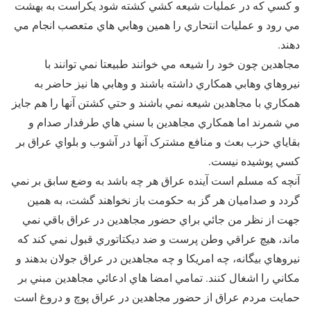
و کسي که در عمليات شيعه کشي کشته شود يکراست به بهشت
مي رود و عمليات انتحاري را همين وهابي هاي متعصب انجام مي
دهند.
مجاهدين چون خود را شيعه مي خوانند طبيعتا نمي توانند با
نيروهاي وهابي همکاري داشته باشند و وهابي ها نيز حاضر به
همکاري با مجاهدين شيعه نمي باشند و حتي کشتن آنها را هم جايز
مي شمرند اما همکاري مجاهدين با سني هاي طرفدار صدام و
بقاياي حزب بعث و منافع مشترک آنها در آشوب و بلواي عراق بر
کسي پوشيده نيست.
آنچه که مسلم است آينده عراق هر چه باشد به وضع سابق بر نمي
گردد و صداميان هر گز به حکومت باز نخواهند گشت، به همين
جهت از نظر من جائي براي حضور مجاهدين در عراق باقي نمي
ماند، هيچ عراقي وطن پرست و ضد ديکتاتوري قبول نمي کند که
نيروهاي بيگانه، چه امريکا و چه مجاهدين در عراق جولان بدهند و
مکاني را اشغال کنند. تمامي امضا هاي ادعائي مجاهدين مبني بر
حمايت مردم عراق از حضور مجاهدين در عراق پوچ و دروغ است