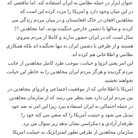
عنوان ابزار در حمله نظامي به ايران استفاده کند. اما تناقضي که
در اين ميان وجود دارد و امريکا را مردد کرده اين است که
مجاهدين افغان در خاک افغانستان و در ميان مردم زندگي مي
کردند و سالها با دشمن خارجي جنگيده بودند، اما مجاهدين 27
سال است که در ايران حضور ندارند و کاملا از مردم منزوي
هستند و از طرفي با دشمن ايران نه تنها نجنگيده اند بلکه همکاري
نظامي و اطلاعاتي هم کرده اند.
اين امر يعني انزوا و خيانت، موجب طرد کامل مجاهدين از جانب
مردم گرديده و هرگز مردم ايران مجاهدين را به خاطر اين خيانت
نخواهند بخشيد.
امريکا با اطلاعاتي که از موقعيت اجتماعي و انزواي مجاهدين در
بين مردم ايران دارد بعيد بنظر مي رسد که از سازمان مجاهدين
در حمله احتمالي به ايران استفاده ببرد زيرا اين امر به ضد خود
تبديل مي شود و حيثيت آمريکا را که سعي مي کند خود را
طرفدار آزادي و دمکراسي نشان بدهد زير سوال مي برد.
سازمان مجاهدين از طرفي بطور استراتژيک به حمايت امريکا