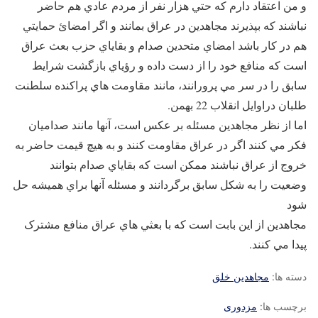
و من اعتقاد دارم که حتي هزار نفر از مردم عادي هم حاضر
نباشند که بپذيرند مجاهدين در عراق بمانند و اگر امضائ حمايتي
هم در کار باشد امضاي متحدين صدام و بقاياي حزب بعث عراق
است که منافع خود را از دست داده و رؤياي بازگشت شرايط
سابق را در سر مي پرورانند، مانند مقاومت هاي پراکنده سلطنت
طلبان دراوايل انقلاب 22 بهمن.
اما از نظر مجاهدين مسئله بر عکس است، آنها مانند صداميان
فکر مي کنند اگر در عراق مقاومت کنند و به هيچ قيمت حاضر به
خروج از عراق نباشند ممکن است که بقاياي صدام بتوانند
وضعيت را به شکل سابق برگردانند و مسئله آنها براي هميشه حل
شود
مجاهدين از اين بابت است که با بعثي هاي عراق منافع مشترک
پيدا مي کنند.
دسته ها:
مجاهدین خلق
برچسب ها:
مزدوری