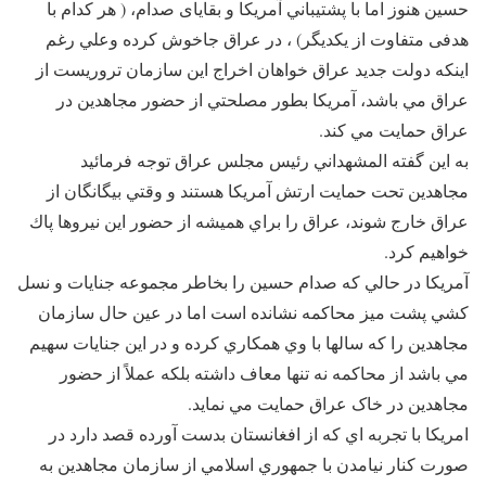
حسين هنوز اما با پشتيباني آمريکا و بقایای صدام، ( هر کدام با
هدفی متفاوت از يکديگر) ، در عراق جاخوش کرده وعلي رغم
اينکه دولت جديد عراق خواهان اخراج اين سازمان تروريست از
عراق مي باشد، آمريکا بطور مصلحتي از حضور مجاهدين در
عراق حمايت مي کند.
به اين گفته المشهداني رئيس مجلس عراق توجه فرمائيد
مجاهدين تحت حمايت ارتش آمريكا هستند و وقتي بيگانگان از
عراق خارج شوند، عراق را براي هميشه از حضور اين نيروها پاك
خواهيم كرد.
آمريکا در حالي که صدام حسين را بخاطر مجموعه جنايات و نسل
کشي پشت ميز محاکمه نشانده است اما در عين حال سازمان
مجاهدين را که سالها با وي همکاري کرده و در اين جنايات سهيم
مي باشد از محاکمه نه تنها معاف داشته بلکه عملاً از حضور
مجاهدين در خاک عراق حمايت مي نمايد.
امريکا با تجربه اي که از افغانستان بدست آورده قصد دارد در
صورت کنار نيامدن با جمهوري اسلامي از سازمان مجاهدين به