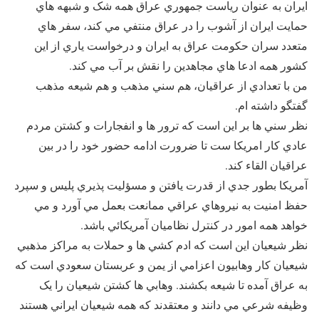
ايران به عنوان رياست جمهوري عراق همه شک و شبهه هاي
حمايت ايران از آشوب را در عراق منتفي مي کند، سفر هاي
متعدد سران حکومت عراق به ايران و درخواست ياري از اين
کشور همه ادعا هاي مجاهدين را نقش بر آب مي کند.
من با تعدادي از عراقيان، هم سني مذهب و هم شيعه مذهب
گفتگو داشته ام.
نظر سني ها بر اين است که ترور ها و انفجارات و کشتن مردم
عادي کار امريکا ست تا ضرورت ادامه حضور خود را در بين
عراقيان القاء کند.
آمريکا بطور جدي از قدرت يافتن و مسؤليت پذيري پليس و سپرد
حفظ امنيت به نيروهاي عراقي ممانعت بعمل مي آورد و مي
خواهد همه امور در کنترل نظاميان آمريکائي باشد.
نظر شيعيان اين است که ادم کشي ها و حملات به مراکز مذهبي
شيعيان کار وهابيون اعزامي از يمن و عربستان سعودي است که
به عراق آمده تا شيعه بکشند. وهابي ها کشتن شيعيان را يک
وظيفه شرعي مي دانند و معتقدند که همه شيعيان ايراني هستند