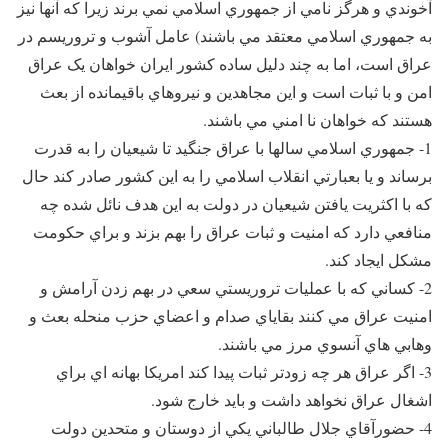
آخوندي و هرگز نامي از جمهوري اسلامي نمي برند زيرا که آنها نيز
به جمهوري اسلامي معتقد مي باشند) عامل آشوب و تروريسم در
عراق است، اما به چند دليل ساده کشور ايران خواهان يک عراق
امن و با ثبات است و اين مجاهدين و نيروهاي باقيمانده از بعث
هستند که خواهان نا امني مي باشند.
1- جمهوري اسلامي سالها با عراق جنگيد تا شيعيان را به قدرت
برساند و يا بعبارتي انقلاب اسلامي را به اين کشور صادر کند حال
که با اکثريت يافتن شيعيان در دولت به اين هدف نائل شده چه
منافعي دارد که امنيت و ثبات عراق را بهم بزند و براي حکومت
مشکل ايجاد کند.
2- کساني که با عمليات تروريستي سعي در بهم زدن آرامش و
امنيت عراق مي کنند بقاياي صدام و اعضاي حزب منحله بعث و
وهابي هاي آنسوي مرز مي باشند.
3- اگر عراق هر چه زودتر ثبات پيدا کند امريکا بهانه اي براي
اشغال عراق نخواهد داشت و بايد خارج شود.
4- حضورآقاي جلال طالباني يکي از دوستان و متحدين دولت