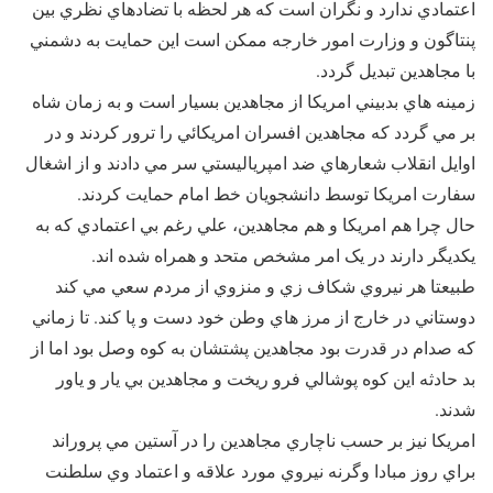
اعتمادي ندارد و نگران است که هر لحظه با تضادهاي نظري بين
پنتاگون و وزارت امور خارجه ممکن است اين حمايت به دشمني
با مجاهدين تبديل گردد.
زمينه هاي بدبيني امريکا از مجاهدين بسيار است و به زمان شاه
بر مي گردد که مجاهدين افسران امريکائي را ترور کردند و در
اوايل انقلاب شعارهاي ضد امپرياليستي سر مي دادند و از اشغال
سفارت امريکا توسط دانشجويان خط امام حمايت کردند.
حال چرا هم امريکا و هم مجاهدين، علي رغم بي اعتمادي که به
يکديگر دارند در يک امر مشخص متحد و همراه شده اند.
طبيعتا هر نيروي شکاف زي و منزوي از مردم سعي مي کند
دوستاني در خارج از مرز هاي وطن خود دست و پا کند. تا زماني
که صدام در قدرت بود مجاهدين پشتشان به کوه وصل بود اما از
بد حادثه اين کوه پوشالي فرو ريخت و مجاهدين بي يار و ياور
شدند.
امريکا نيز بر حسب ناچاري مجاهدين را در آستين مي پروراند
براي روز مبادا وگرنه نيروي مورد علاقه و اعتماد وي سلطنت