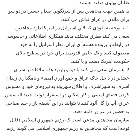
طلبان پهلوي صفت هستند.
به همين جهت مجاهدين پس از سرنگوني صدام حسين در دو سو
براي ماندن در عراق تلاش مي کنند.
1- با توجه به نفوذي که لابي اسرائيل در امريکا دارد مجاهدين
سعي مي کنند بطرق مختلف مانند همکاري اطلاعاتي و جاسوسي
در رابطه با پرونده هسته اي ايران، نظر اسرائيل را به خود
معطوف کنند و يک حامي قدرتمند براي خود در سطوح بالاي
حکومت امريکا دست و پا کنند.
2- همزمان سعي مي کنند با ديد و بازديد ها و ملاقات با سران
عشاير در داخل خاک عراق و جمع آوري امضاء و نامگذاري زندان
اشرف به شهراشرف و اطلاق شهروند به نيروهاي خود و مشوش
کردن فضاي امنيتي و کار شکني در استقرار دولت جديد التاسيس
عراق، آب را گل آلود کنند تا بتوانند در اين آشفته بازار چند صباحي
به حضور در عراق ادامه دهند.
سازمان مجاهدين مدعي است که رژيم جمهوري اسلامي (قابل
توجه است که مجاهدين به رژيم جمهوري اسلامي مي گويند رژيم