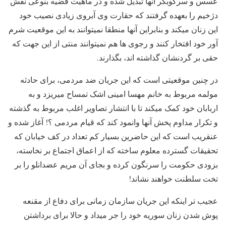
عسس و سرکوبگر آنها تبدیل شده و در ماهیت قضیه بنوعی نقش
دژخیم را بعهده گرفتند که حقارت وی آبروی زیادی نصیب خود
این زنان میکند و بنابراین آنها منطقا نمیتوانند به این موقعیت شرم
آور خود افتخار کنند و رجوی ها هم نمیتوانند منتی از این جهت که
حقی بر گردنشان گذاشته اند، بگذارند.
در چنین موقعیتی است که این جریان ضد مردمی، برای حادثه
مولمه مربوط به خانم مهسا امینی اشک تمساح میریزد و به
اربابان خود کمک میکند تا با انتشار تصاویر اغلب مربوط به گذشته
و تکرار مداوم پخش آنها وانمود کند که قیام مردمی ؟! آغاز شده و
عنقریب است که این حاضرین بسیار کم تعداد در کف خیابان که
تحقیقات گسترده معلوم ساخته که از اعماق اجتماع بر نخاسته،
بزودی حکومت را سرنگون کرده و بجای آن مریم عضدانلو را بر
تخت سلطنت خواهند نشاند!
عجیب تر اینکه این جریان سازمان زمانی برای دفاع از مقنعه
پوش شدن زنان سوریه خود را جر میداد و حالا برای برداشتن