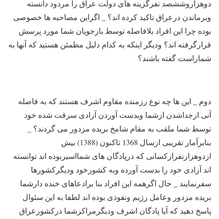
دوهزاروششصد نفرگزینه های دولت عراق را مردود دانسته
وبرماندن درعراق تاکید کرده اند؟ _ اگراین مصاحبه ها خصوصی
بوده چرا این افراد بلافاصله توسط بازجویان شما مورد پرسش
قرارگرفته اند؟ ودیگر اینکه به کدام دلیل مطمئن هستید که آنها به
شماراست گفته باشند؟
دوم _ این ها چه نوع رزمنده مقاوم اشرف هستند که به فاصله
آنی ازجداشدن ازشما وبدست آوردن آزادی سرقت شده خود
توسط شما ملقب به مقام شامخ بریده مزدور می گردند؟ _
بنابرآمار تقریبی ازسال 1368 تاکنون (1388) بیش
ازدوهزارنفرازکسانی که درپادگان های شمااسیربوده اند توانسته
اند آزادی خود را بدست آورده وبه کشورخود ودیگرکشورها
سفرنمایند _ حال اگرهمه این افراد بنا برادعاهای خنده دارشما
بریده مزدور وعامل رژیم ونفوذی بوده اند لطفا به این سئوال
پاسخ دهید که آیا پادگان اشرف ودیگرمراکزشما درکشورعراق