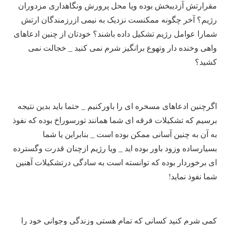
مقرارتش آزدیبخش بوده ویا محل پرورش ونگاهداری مزدوران
رژیم؟ آخر چگونه ممکنست نزدیک به نیمی ازرزمندگان ارتش
شمارا عوامل رژیم تشکیل داده باشند؟ خودتان از چنین ادعاهای
واهی وخنده دار وتهوع برانگیز شرم نمی کنید _ خجالت نمی
کشید؟
اگرچنین ادعاهای مسخره ای را باورکنیم _ حتما باید بدین نتیجه
برسیم که تشکیلات فرقه ای شما همانند تورسوراخ بوده که نفوذ
به آن به چنین آسانی ممکن بوده است _ بنابراین یا شما
بسیارساده وزود باور بوده اید _ ویا رژیم ازچنان قدرت وگسترده
ای برخوردار بوده که توانسته است به سادگی درتشکیلات آهنین
شما نفوذ نماید!
کمی شرم کنید کسانی که تمام هستی وزندگی وجوانی خود را