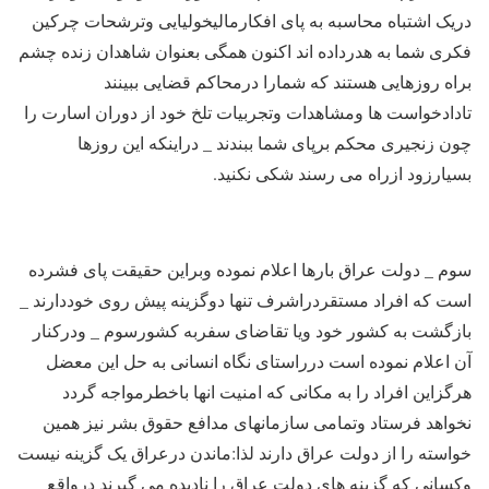
دریک اشتباه محاسبه به پای افکارمالیخولیایی وترشحات چرکین
فکری شما به هدرداده اند اکنون همگی بعنوان شاهدان زنده چشم
براه روزهایی هستند که شمارا درمحاکم قضایی ببینند
تادادخواست ها ومشاهدات وتجربیات تلخ خود از دوران اسارت را
چون زنجیری محکم برپای شما ببندند _ دراینکه این روزها
بسیارزود ازراه می رسند شکی نکنید.
سوم _ دولت عراق بارها اعلام نموده وبراین حقیقت پای فشرده
است که افراد مستقردراشرف تنها دوگزینه پیش روی خوددارند _
بازگشت به کشور خود ویا تقاضای سفربه کشورسوم _ ودرکنار
آن اعلام نموده است درراستای نگاه انسانی به حل این معضل
هرگزاین افراد را به مکانی که امنیت انها باخطرمواجه گردد
نخواهد فرستاد وتمامی سازمانهای مدافع حقوق بشر نیز همین
خواسته را از دولت عراق دارند لذا:ماندن درعراق یک گزینه نیست
وکسانی که گزینه های دولت عراق را نادیده می گیرند درواقع