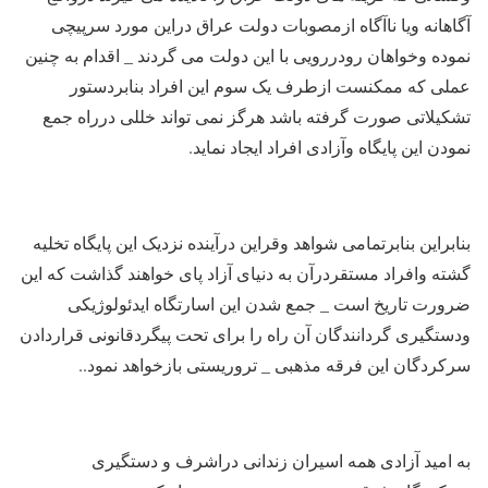
آگاهانه ویا ناآگاه ازمصوبات دولت عراق دراین مورد سرپیچی
نموده وخواهان رودررویی با این دولت می گردند _ اقدام به چنین
عملی که ممکنست ازطرف یک سوم این افراد بنابردستور
تشکیلاتی صورت گرفته باشد هرگز نمی تواند خللی درراه جمع
نمودن این پایگاه وآزادی افراد ایجاد نماید.
بنابراین بنابرتمامی شواهد وقراین درآینده نزدیک این پایگاه تخلیه
گشته وافراد مستقردرآن به دنیای آزاد پای خواهند گذاشت که این
ضرورت تاریخ است _ جمع شدن این اسارتگاه ایدئولوژیکی
ودستگیری گردانندگان آن راه را برای تحت پیگردقانونی قراردادن
سرکردگان این فرقه مذهبی _ تروریستی بازخواهد نمود..
به امید آزادی همه اسیران زندانی دراشرف و دستگیری