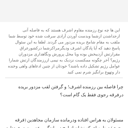
این ها چه نوع رزمنده مقاوم اشرف هستند که به فاصله آنی
ازجداشدن ازشما وبدست آوردن آزادی سرقت شده خود توسط شما
ملقب به مقام شامخ بریده مزدور می گردند. لطفا به این سئوال
پاسخ دهید که آیا پادگان اشرف ودیگرمراکزشما درکشورعراق
مقرارتش آزدیبخش بوده ویا محل پرورش ونگاهداری مزدوران
رژیم؟ آخر چگونه ممکنست نزدیک به نیمی ازرزمندگان ارتش شمارا
عوامل رژیم تشکیل داده باشند؟ خودتان از چنین ادعاهای واهی وخنده
دار وتهوع برانگیز شرم نمی کنید
چرا فاصله بین رزمنده اشرف!
و گرفتن لقب مزدور
بریده
درفرقه رجوی فقط یک گام است؟
مسئولان به هراس افتاده ودرمانده سازمان مجاهدین (فرقه
رجوی) درنامه ای که نشان از اوج درماندگی وعصبیت درخوددارد