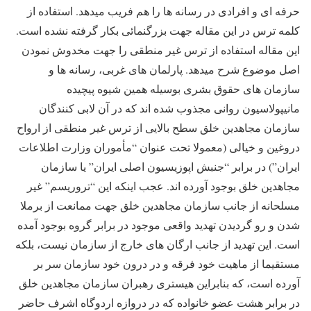
حرفه ای و افرادی در رسانه ها را هم فریب میدهد. استفاده از
کلمه ترس در این مقاله جهت بزرگنمائی بکار گرفته نشده است.
این مقاله استفاده از ترس غیر منطقی را جهت مخدوش نمودن
اصل موضوع شرح میدهد. پارلمان های غربی، رسانه ها و
سازمان های حقوق بشری بوسیله همین شیوه پیچیده
مانیپولاسیون روانی مجذوب شده اند که در آن لابی کنندگان
سازمان مجاهدین خلق سطح بالایی از ترس غیر منطقی از ارواح
دروغین و خیالی (معمولا تحت عنوان “مأموران وزارت اطلاعات
ایران”) در برابر “جنبش اپوزیسیون اصلی ایران” یا سازمان
مجاهدین خلق بوجود آورده اند. عجب اینکه این “تروریسم” غیر
مسلحانه از جانب سازمان مجاهدین خلق جهت ممانعت از برملا
شدن و رو گردیدن تهدید واقعی موجود در برابر گروه بوجود آمده
است. این تهدید از جانب ارگان های خارج از سازمان نیست، بلکه
مستقیما از ماهیت خود فرقه و در درون خود سازمان سر بر
آورده است، که بنابراین هیستری رهبران سازمان مجاهدین خلق
در برابر هشت عضو خانواده که در دروازه اردوگاه اشرف حاضر