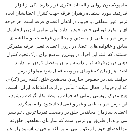
مانیپولاسیون روانی و القائات فکری قرار دارند. یکی از ابزار
قدرتمند مورد استفاده رهبران فرقه جهت کنترل اعضایشان ایجاد
ترس غیر منطقی، یا فوبیا، در اذهان اعضای فرقه است. هر فرقه
ای رویکرد فوبیایی خاص خود را دارد. ولی تمامی آنان بر ایجاد یک
ترس غیر منطقی از منتقدین و مخالفین فرقه، خصوصا اعضای
سابق و خانواده های اعضا، در درون اعضای فعلی فرقه متمرکز
هستند؛ که البته این افراد در بهترین موضع برای درک نحوه کنترل
ذهنی درون فرقه قرار داشته و توان منفصل کردن آنرا دارند.
اعضا هر زمان که فوبیای مربوطه فعال شود مملو از ترس
خواهند شد. در خصوص سازمان مجاهدین خلق، کلمه رمز (کد) ی
که این فوبیا را فعال میکند “مأمور وزارت اطلاعات ایران” است.
هیچ مدرک روشنی زمانی که جمله مربوطه بکار گرفته میشود تا
این ترس غیر منطقی و غیر واقعی ایجاد شود ارائه نمیگردد.
اعضای سازمان مجاهدین خلق در وضعیت تقریبا ترس دائم بسر
می برند. از طریق این ترس است که سازمان مجاهدین خلق نه
تنها اعضای خود را منکوب می نماید بلکه برخی سیاستمداران غیر