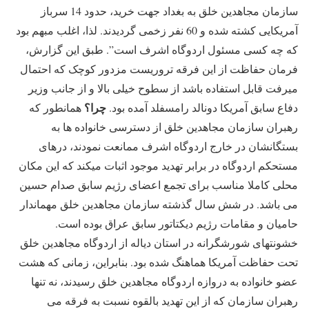
سازمان مجاهدین خلق به بغداد جهت خرید، حدود 14 سرباز
آمریکایی کشته شده و 60 نفر زخمی گردیدند. لذا، اغلب مبهم بود
که چه کسی مسئول اردوگاه اشرف است”. طبق این گزارش،
فرمان حفاظت از این فرقه تروریست مزدور کوچک که احتمال
میرفت قابل استفاده باشد از سطوح خیلی بالا و از جانب وزیر
چرا؟
دفاع سابق آمریکا دونالد رامسفلد آمده بود.
همانطور که
رهبران سازمان مجاهدین خلق از دسترسی خانواده ها به
بستگانشان در خارج اردوگاه اشرف ممانعت نمودند، درهای
مستحکم اردوگاه در برابر تهدید موجود اثبات میکند که این مکان
محلی کاملا مناسب برای تجمع اعضای رژیم سابق صدام حسین
می باشد. در شش سال گذشته سازمان مجاهدین خلق مهماندار
حامیان و مقامات رژیم دیکتاتور سابق عراق بوده است.
خشونتهای شورشگرانه در استان دیاله از اردوگاه مجاهدین خلق
تحت حفاظت آمریکا هماهنگ شده بود. بنابراین، زمانی که هشت
عضو خانواده به دروازه اردوگاه مجاهدین خلق رسیدند، نه تنها
رهبران سازمان که از این تهدید بالقوه نسبت به فرقه می