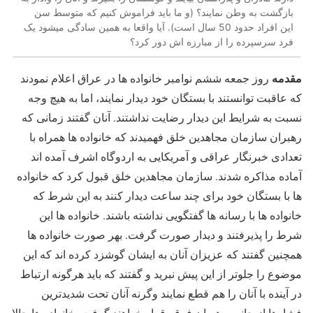
بازگشت به وطن نمایند؟ (و ما باید فراموش کنیم که متوسط سن
این افراد حدود 50 سال است). آیا واقعا به همین سادگی میشود یک
فرد سرسپرده را از مبارزه اش دور کرد؟
مقدمه
روز جمعه ششم نوامبر خانواده ها در عراق اعلام نمودند
که عاقبت توانستند با بستگان خود دیدار نمایند، اما به هیچ وجه
نسبت به شرایط این دیدار رضایت نداشتند. آنان گفتند زمانی که
رهبران سازمان مجاهدین خلق فهمیدند که خانواده ها همراه با
تعدادی خبرنگار عراقی و آمریکایی به اردوگاه اشرف آمده اند
آماده مذاکره شدند. سازمان مجاهدین خلق قبول کرد که خانواده
ها با بستگان خود برای چند ساعت دیدار کنند به این شرط که
خانواده ها با رسانه ها گفتگویی نداشته باشند. خانواده ها این
شرط را پذیرفتند و دیدار صورت گرفت. بهر صورت خانواده ها
همچنین گفتند که عزیزان آنان به ایشان گوشزد کرده اند که این
موضوع را جلوتر از این پیش نبرید و گفتند که باید هرگونه ارتباط
در آینده با آنان را هم قطع نمایند وگرنه آنان تحت شدیدترین
فشارها از جانب رهبران فرقه قرار خواهند گرفت. خانواده ها حالا