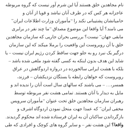
نام مجاهدین خلق هستند آیا این شرم آور نیست که گروه مربوطه
عاجزانه هر کس که در طرف آنان نباشد و قویا از آنان و
حامیانشان پشتیبانی نکند را “مأموران وزارت اطلاعات ایران”
می نامند؟ آیا واقعا این موضوع مصداق “ما چند نفر در برابری
مابقی جهان” نیست؟ بررسی بحران جاریی که سازمان مجاهدین
خلق با آن روبروست این واقعیت را برملا میکند که این سازمان
درگیر یک نبرد رو به جلو جهت ساقط کردن رژیم ایران نیست – یا
شاید این هدف بدون اینکه به کسی گفته شود ملغی شده باشد –
بلکه با هشت ایرانی سالخورده در دروازه اردوگاهش در عراق
روبروست که خواهان رابطه با بستگان نزدیکشان – فرزند،
همسر،… – می باشند که سالهای سال است آنان را ندیده اند و
مایل به دیدار با آنان هستند. تمامی هشت نفر مربوطه توسط
رهبران سازمان مجاهدین خلق تحت عنوان “مأموران سرویس
مخفی ایران” که عمدا جهت منحل نمودن اردوگاه اشرف و
بازگرداندن ساکنان آن به ایران فرستاده شده اند محکوم گردیدند.
واقعا؟
این هشت نفر – و سایر گروه های کوچک و افرادی که طی