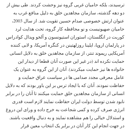
ترسیدند، بلکه حامیان غربی گروه نیز وحشت کردند. طی بیش از
دو دهه گذشته، سازمان مجاهدین خلق به دلیل منافع غرب به
عنوان ارتش خصوصی صدام حسین تقویت شد. از سال 2003،
حامیان صهیونیست و نو محافظه کار گروه، تحت هدایت لرد
کوربت در انگلستان، استوران استیونسون و آلخو ویدال کوادراس
در پارلمان اروپا، ایلینا روزلهتینن در کنگره آمریکا، و لابی کننده
آمریکایی ریموند تنتر، از سازمان مجاهدین خلق به دلایل انسانی
حمایت نکرده اند (در غیر این صورت آنان قطعا از دیدار این
خانواده ها نیز حمایت میکردند). آنان از این گروه به عنوان یک
عامل معرفی مجدد صدامی ها در سیاست عراق حمایت و
حفاظت نمودند. آنان که با ایجاد ترس بر این باور بودند که به دلایل
انسانی از سازمان مجاهدین خلق حمایت میکنند تا آنان را در برابر
نابود شدن توسط دولت ایران حفاظت نمایند لازم است قدری
انرژی صرف کرده و کمی شجاعت به خرج داده و ورای این دروغ
و استدلال خیالی را هم مشاهده نمایند و به دنبال واقعیت باشند.
در جهت انجام این کار آنان در برابر یک انتخاب معین قرار