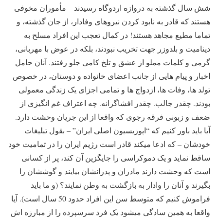
شش سال گذشته به دروازه اردوگاه رسیدند – مأموران مخوفی
هستند که قادر به نابود کردن نیروهای وفادار، از جان گذشته، و
تماما مطیع مجاهد هستند! در کمال تعجب این افراد مسلح به
دینامیت و بلدوزر جهت تخریب نبودند، بلکه در عوض با مهربانی،
گرمی و کلمات مملو از عشق و تلخ کامی جلو رفتند. آنان حامل
اخبار و پیام هایی از جانب اعضای خانواده و دوستان، در خصوص
تولد ها، وفات ها، ازدواج ها و تمامی اجزای یک زندگی معمولی
بودند. چقدر جالب. چقدر افشاگرانه. چه اعتراف غم انگیزی از
ضعف و زبونی فرقه رجوی که واقعا از این جریان وحشت دارد.
آیا باید باور کنیم که “اپوزیسیون اصلی ایران” – بقول تبلیغات
خودشان – که ادعا میکند قادر است رژیم ایران را در تمامیت خود
ساقط نماید و یک دموکراسی را جایگزین آن کند، پر از کسانی
است که وحشت دارند مادران و پدرانشان بیایند و گوششان را
بگیرند و آنان را وادار به بازگشت به وطن نمایند؟ (و ما باید
فراموش کنیم که متوسط سن این افراد حدود 50 سال است). آیا
واقعا به همین سادگی میشود یک فرد سرسپرده را از مبارزه اش