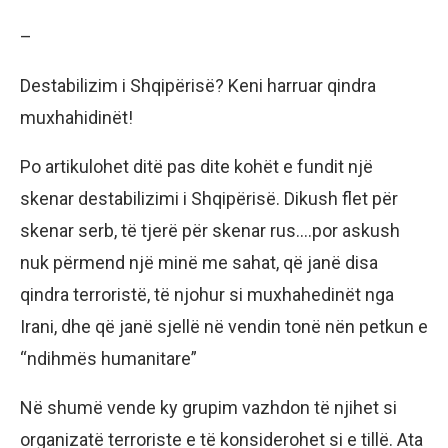
–
Destabilizim i Shqipërisë? Keni harruar qindra
muxhahidinët!
Po artikulohet ditë pas dite kohët e fundit një
skenar destabilizimi i Shqipërisë. Dikush flet për
skenar serb, të tjerë për skenar rus….por askush
nuk përmend një minë me sahat, që janë disa
qindra terroristë, të njohur si muxhahedinët nga
Irani, dhe që janë sjellë në vendin tonë nën petkun e
“ndihmës humanitare”
Në shumë vende ky grupim vazhdon të njihet si
organizatë terroriste e të konsiderohet si e tillë. Ata