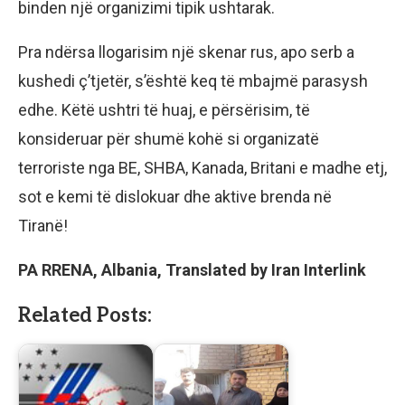
binden një organizimi tipik ushtarak.
Pra ndërsa llogarisim një skenar rus, apo serb a
kushedi ç’tjetër, s’është keq të mbajmë parasysh
edhe. Këtë ushtri të huaj, e përsërisim, të
konsideruar për shumë kohë si organizatë
terroriste nga BE, SHBA, Kanada, Britani e madhe etj,
sot e kemi të dislokuar dhe aktive brenda në
Tiranë!
PA RRENA, Albania, Translated by Iran Interlink
Related Posts: