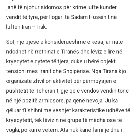
janë të njohur sidomos pèr krime lufte kundër
vendit të tyre, për llogari të Sadam Huseinit në
luftën Iran – Irak.
Sot, një pjesë e konsiderueshme e kësaj armate
ndodhet në rrethinat e Tiranës dhe lëviz e lirë në
kryeqytet e qytete të tjera, duke u bërë objekt
tensioni mes Iranit dhe Shqipërisë. Nga Tirana kjo
organizatë zhvillon aktivitet për përmbysjen e
pushtetit të Teheranit, gjë që e vendos vendin tonë
në një pozitë armiqsore, pa qenë nevoja. Ju ka
qëluar t’i shihni me veshjet karakteristike udhëve të
kryeqytetit, tek lëvizin në grupe të mëdha ose të
vogla, po kurrë vetëm. Ata nuk kanë familje dhe i