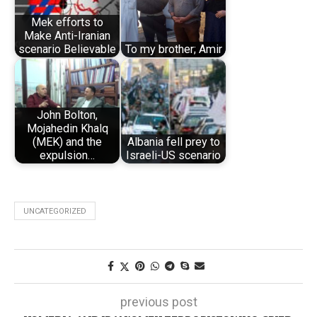
Mek efforts to
Make Anti-Iranian
scenario Believable
To my brother; Amir
John Bolton,
Mojahedin Khalq
(MEK) and the
Albania fell prey to
expulsion…
Israeli-US scenario
UNCATEGORIZED
previous post