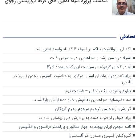
شکست پروژه سیاه نمایی های فرقه تروریستی رجوی
تصادفی
تکه ای از واقعیت حاکم بر اشرف 3 که ناخواسته آنتنی شد
آسیلا در مسیر رشد و مجاهدین در حضیض ذلت
تو در کجای گردونه ی سیاست این کشور بوده ای؟!
پیام تعدادی از مادران استان مرکزی به مناسبت تاسیس انجمن آسیلا در
آلبانی
طلوع و غروب یک زندگی – قسمت نهم
سه عضوسابق مجاهدین به‌آغوش خانواده‌هایشان بازگشتند
گزارشی از مجلس ترحیم مرحوم رحیم کیوکان
پیام صوتی از طرف صمد به برادرش علی یوسفی سادات
نامه انجمن ایران پیوند به چهار سناتور و پارلمانتر فرانسوی و انگلیسی
گـروگـان گـیـری مـدرن در آلبـانـی!