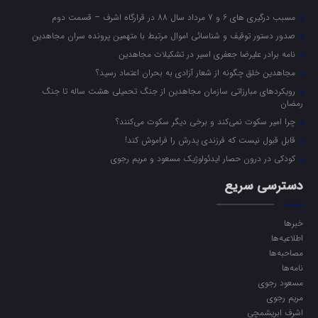
مسبب درگیری های 6 و 7 مرداد سال 88 در قرارگاه اشرف – قسمت دوم
صدور دستور توقیف و شناسائی اموال مرتبط با متهمین پرونده سران مجاهدین
نامه برادر علیرضا جعفری اسیر در تشکیلات مجاهدین
مجاهدین خلق چگونه از شعار آزادی به بحران اعتماد رسید؟
رویکرد‌های مبارزاتی سازمان مجاهدین از جنگ تحمیلی هشت ساله تا جنگ
رمضان
چرا امیر سکوت نمی‌کند و برخی دیگر سکوت می‌کنند؟
قابل قبول نیست که فرزندی پدرش را فراموش کند!
کودکی در درون حصار ایدئولوژیک مسعود و مریم رجوی
دسترسی سریع
خبرها
اطلاعیه‌ها
مصاحبه‌ها
نامه‌ها
مسعود رجوی
مریم رجوی
اشرف ابریشمچی