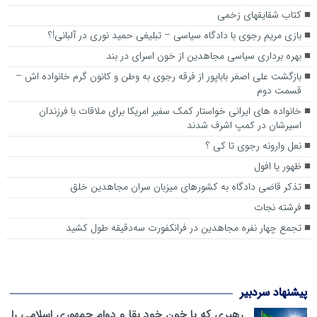
کتاب شقایقهای زخمی
بازی مریم رجوی با دادگاه سیاسی – تبلیغی حمید نوری در آلبانی!؟
بهره برداری سیاسی مجاهدین از خون اسرای در بند
بازگشت علی اصغر باباپور از فرقه رجوی به وطن و کانون گرم خانواده اش –
قسمت دوم
خانواده های ایرانی خواستار کمک سفیر امریکا برای ملاقات با فرزندان
اسیرشان در کمپ اشرف شدند
نعل وارونه رجوی تا کی ؟
ظهور یا افول
تذکر قاضی دادگاه به کشورهای میزبان سران مجاهدین خلق
فرشته نجات
تجمع چهار نفره مجاهدین در فرانکفورت سه‌دقیقه طول کشید
پیشنهاد سردبیر
رهبری که با خون خود بقا و دوام جمهوری اسلامی را