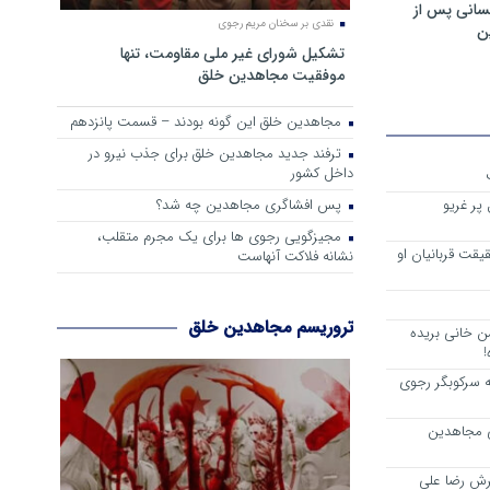
سانی پس از
نقدی بر سخنان مریم رجوی
ن
تشکیل شورای غیر ملی مقاومت، تنها
موفقیت مجاهدین خلق
مجاهدین خلق این گونه بودند – قسمت پانزدهم
ترفند جدید مجاهدین خلق برای جذب نیرو در
داخل کشور
پس افشاگری مجاهدین چه شد؟
پر غریو
مجیزگویی رجوی ها برای یک مجرم متقلب،
یقت قربانیان او
نشانه فلاکت آنهاست
تروریسم مجاهدین خلق
ن خانی بریده
!
 سرکوبگر رجوی
تی مجاهدین
رش رضا علی