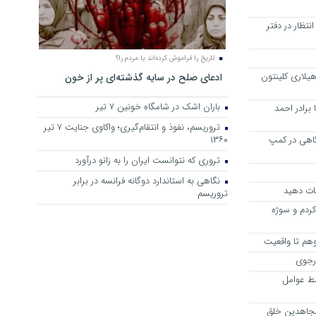
تظار در دفتر
تاریخ را فراموش کرده‌اند یا مردم را؟
یلاری کلینتون
ادعای صلح در سایه گذشته‌ای پر از خون
باران اشک در شامگاه خونین 7 تیر
برادر احمد
تروریسم، نفوذ و انتقام‌گیری؛ واکاوی جنایت ۷ تیر
اهی در کمپ
۱۳۶۰
تروری که نتوانست ایران را به زانو درآورد
نگاهی به استاندارد دوگانه فرانسه در برابر
جات دهید
تروریسم
ردم و سوژه
رجوی
ط عوامل