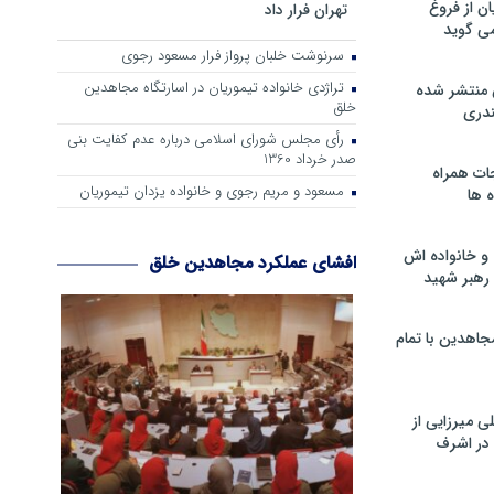
ن از فروغ
تهران فرار داد
ی گوید
سرنوشت خلبان پرواز فرار مسعود رجوی
تراژدی خانواده تیموریان در اسارتگاه مجاهدین
 منتشر شده
خلق
دری
رأی مجلس شورای اسلامی درباره عدم كفایت بنی
صدر خرداد 1360
ات همراه
مسعود و مریم رجوی و خانواده یزدان تیموریان
 ها
و خانواده اش
افشای عملکرد مجاهدین خلق
رهبر شهید
جاهدین با تمام
 میرزایی از
در اشرف