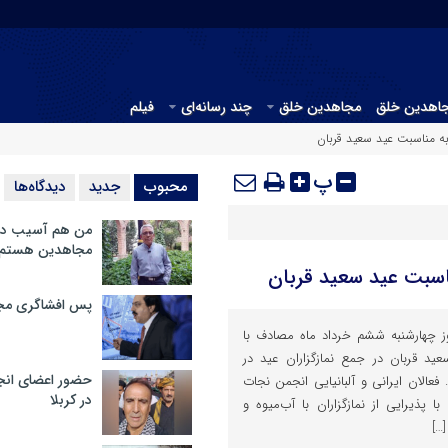
جاهدین خلق
مجاهدین خلق
چند رسانه‌ای
فیلم
 به مناسبت عید سعید قربان
پ
محبوب
جدید
دیدگاه‌ها
من هم آسیب دید
مجاهدین هستم
مناسبت عید سعید قربان
پس افشاگری مج
ز چهارشنبه ششم خرداد ماه مصادف با
د قربان در جمع نمازگزاران عید در
حضور اعضای انج
فعالان ایرانی و آلبانیایی انجمن نجات
در کربلا
با پذیرایی از نمازگزاران با آب‌میوه و
…]