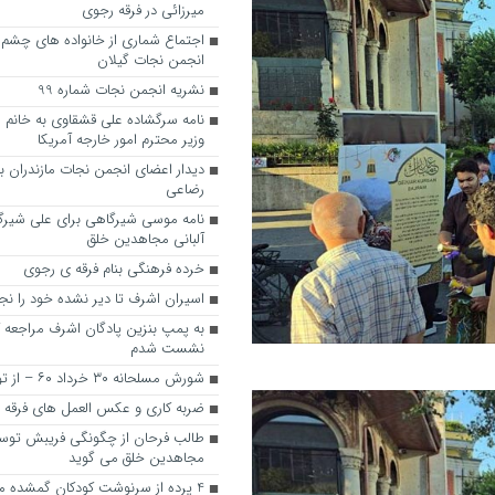
میرزائی در فرقه رجوی
اجتماع شماری از خانواده های چشم ان
انجمن نجات گیلان
نشریه انجمن نجات شماره 99
نامه سرگشاده علی قشقاوی به خانم ه
وزیر محترم امور خارجه آمریکا
دیدار اعضای انجمن نجات مازندران با 
رضاعی
نامه موسی شیرگاهی برای علی شیرگ
آلبانی مجاهدین خلق
خرده فرهنگی بنام فرقه ی رجوی
اسیران اشرف تا دیر نشده خود را ن
به پمپ بنزین پادگان اشرف مراجعه ک
نشست شدم
شورش مسلحانه ۳۰ خرداد ۶۰ – از توهم تا واقعیت
ضربه کاری و عکس العمل های فرقه 
طالب فرحان از چگونگی فریبش توس
مجاهدین خلق می گوید
4 پرده از سرنوشت کودکان گمشده مجاهدین خلق