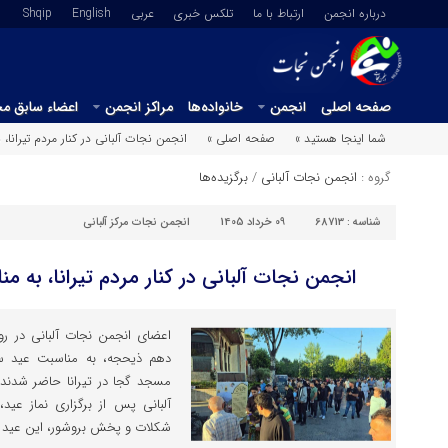
درباره انجمن
ارتباط با ما
تلکس خبری
عربي
English
Shqip
صفحه اصلی
انجمن
خانواده‌ها
مراکز انجمن
اعضاء سابق م
شما اینجا هستید »
صفحه اصلی »
انجمن نجات آلبانی در کنار مردم تیرانا،
گروه :
انجمن نجات آلبانی
/
برگزیده‌ها
شناسه :
68713
09 خرداد 1405
انجمن نجات مرکز آلبانی
انجمن نجات آلبانی در کنار مردم تیرانا، به 
اعضای انجمن نجات آلبانی در رو
دهم ذیحجه، به مناسبت عید سعی
مسجد گجا در تیرانا حاضر شدند. 
آلبانی پس از برگزاری نماز عید، 
شکلات و پخش بروشور، این عید [