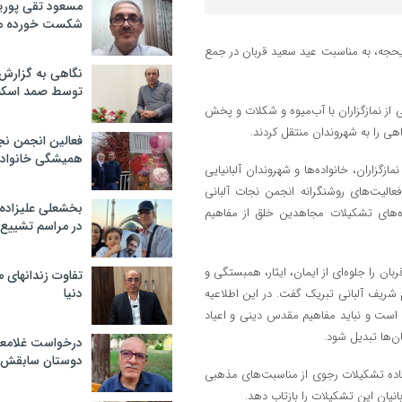
مسعود تقی پوریا
شکست خورده م
یحجه، به مناسبت عید سعید قربان در جمع
نگاهی به گزارش
توسط صمد اسکن
یی از نمازگزاران با آب‌میوه و شکلات و پخش
ی را به شهروندان منتقل کردند.
فعالین انجمن نج
همیشگی خانواده
زگزاران، خانواده‌ها و شهروندان آلبانیایی
عالیت‌های روشنگرانه انجمن نجات آلبانی
بخشعلی علیزاده 
ده‌های تشکیلات مجاهدین خلق از مفاهیم
در مراسم تشییع 
ان را جلوه‌ای از ایمان، ایثار، همبستگی و
تفاوت زندانهای م
دنیا
 شریف آلبانی تبریک گفت. در این اطلاعیه
 است و نباید مفاهیم مقدس دینی و اعیاد
ن‌ها تبدیل شود.
درخواست غلامعلی
دوستان سابقش 
اده تشکیلات رجوی از مناسبت‌های مذهبی
نیان این تشکیلات را بازتاب دهد.