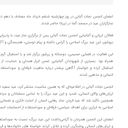
اعضای انجمن نجات آلبانی در روز چهارشنبه ششم خرداد ماه مصادف با دهم ذ
نمازگزاران عید در مسجد گجا در تیرانا حاضر شدند.
فعالان ایرانی و آلبانیایی انجمن نجات آلبانی پس از برگزاری نماز عید، با پذیرا
بروشور، این عید بزرگ اسلامی را گرامی داشته و پیام دوستی، همبستگی و آگاه
این فعالیت در فضایی صمیمی، دوستانه و پرشور برگزار شد و با استقبال گرم نما
همراه بود. بسیاری از شهروندان آلبانیایی ضمن ابراز همدلی و حمایت، از ف
استقبال کرده و خواستار آگاهی بیشتر درباره ماهیت فرقه‌ای و سوءاستفا
انسانی و مذهبی شدند.
انجمن نجات آلبانی در اطلاعیه‌ای که به همین مناسبت منتشر کرد، عید سعید قرب
ارزش‌های والای انسانی، شمرد و این عید بزرگ را به تمامی مسلمانان و مردم
همچنین تاکید شد که عید قربان نماد رهایی انسان از اسارت فکری و نفسانی
اسلامی به ابزاری برای اهداف سیاسی، فرقه‌ای و سوءاستفاده از احساسات انسا
اعضای این انجمن همزمان با گرامی‌داشت این عید بزرگ، نسبت به سوءاستف
و ارزش‌های انسانی روشنگری کرده و تلاش کردند خواسته های‌ خانواده‌ها و قربا