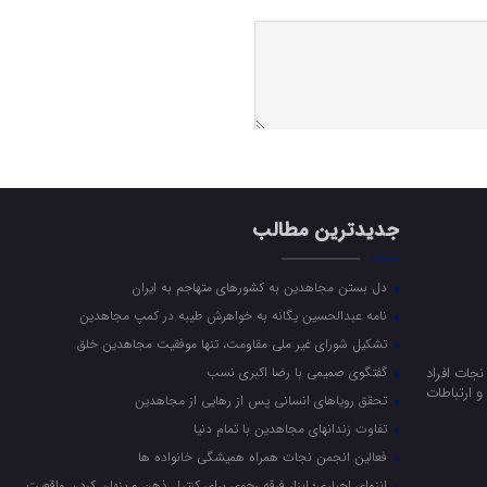
جدیدترین مطالب
دل بستن مجاهدین به کشورهای متهاجم به ایران
نامه عبدالحسین یگانه به خواهرش طیبه در کمپ مجاهدین
تشکیل شورای غیر ملی مقاومت، تنها موفقیت مجاهدین خلق
جات افراد
گفتگوی صمیمی با رضا اکبری نسب
 ارتباطات
تحقق رویاهای انسانی پس از رهایی از مجاهدین
تفاوت زندانهای مجاهدین با تمام دنیا
فعالین انجمن نجات همراه همیشگی خانواده ها
انزوای اجباری؛ ابزار فرقه رجوی برای کنترل ذهن و پنهان کردن واقعیت