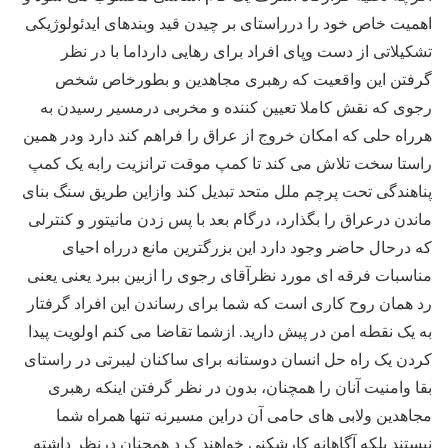
اهمیت خاص خود را درراستای بر چیدن قید وبندهای ایدئولوژیکی
تشکیلاتی از دست وپای افراد برای رهایی دارداما با در نظر
گرفتن این واقعیت که رهبری مجاهدین و بطورخاص شخص
رجوی که نقش کاملا تعیین کننده و مخربی درمسیر رسیدن به
هرراه حلی که امکان خروج از عراق را فراهم کند دارد ودر همین
راستا سخت تلاش می کند تا کمپ موقت ترانزیت رابه یک کمپ
پناهندگی تحت پرچم ملل متحد تبدیل کند وازاین طریق سنگ بنای
ماندن درعراق را بگذارد، درگام بعد با پس زدن مانیتور و کنترلی
که درحال حاضر وجود دارد این بزرگترین مانع درراه احیای
مناسبات فرقه ای مورد نظرآقای رجوی را ازبین ببرد یعنی یعنی
رد همان روح کاری است که شما برای رساندن این افراد گرفتار
به یک نقطه امن در پیش دارید. ازشما تقاضا می کنم اولویت پیدا
کردن یک راه حل انسان دوستانه برای ساکنان لیبرتی در راستای
بقا وامنیت آنان را همچنان، بدون در نظر گرفتن اینکه رهبری
مجاهدین ولابی های حامی آن دراین مسیرنه تنها همراه شما
نیستند بلکه آگاهانه کارشکنی خواهند کرد همچنان درنظر داشته