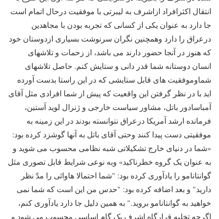
انتقال اکثرافراد ازاشرف به لیبرتی با موفقیت درحال اتمام است
جا دارد به عنوان یکی از کسانی که تجربه بودن با مجاهدین
درعراق را دارد وهمچنین نگران سرنوشت بسیاری ازدوستان خود
که هنوز در آنجا حضور دارند می باشد، از زحمات و تلاشهای
انسان دوستانه شما قدر دانی و ستایش کنم. حاصل تلاشهای
شماوموفقیت های قابل ستایشی که در این راستا بدست آورده
اید با در نظر گرفتن این واقعیت که پیش از شما افرادی مثل آقای
آمباسادور باتل، مشاور سیاست خارجی و ژنرال لوید آستین،
فرمانده ارشد آمریکا درعراق نتوانسته بودند در این زمینه به
موفقیتی دست پیدا کنند وحتی آقای باتل به آنها گوشزد کرده بود:
«شما در دنیای خارج تشکیلاتی شبه نظامی محسوب می شوید و
به عنوان یک گروه خطرناکید» وبه نوعی شرایط قابل تصوری مثل
گوانتانامو را یادآوری کرده بود: "شما احتمالا هاوائی را مدّ نظر
دارید" و بعد اضافه کرده بود: "حدس من این است که شما نمی
خواهید به گوانتانامو بروید." به همین دلیل جا دارد یادآوری کنم،
اگرچه تخلیه قرارگاه اشرف یک گام اساسی محسوب می شود و