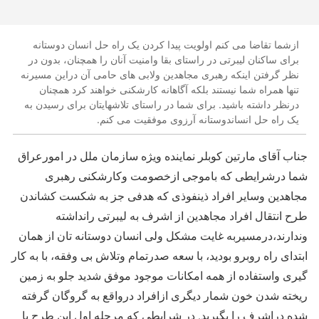
ازشما تقاضا می کنم اولویت پیدا کردن یک راه حل انسان دوستانه
برای ساکنان لیبرتی در راستای بقا وامنیت آنان را همچنان، بدون در
نظر گرفتن اینکه رهبری مجاهدین ولابی های حامی آن دراین مسیرنه
تنها همراه شما نیستند بلکه آگاهانه کارشکنی خواهند کرد همچنان
درنظر داشته باشید. برای شما در راستای تلاشهایتان برای رسیدن به
یک راه حل انساندوستانه آرزوی موفقیت می کنم.
جناب آقای مارتین کوبلر نماینده ویژه سازمان ملل در امورعراق
شما درشرایطی که باموجی ازخصومت وکارشکنی رهبری
مجاهدین وسایر افراد ذینفوذی که هدفی جز به شکست کشاندن
طرح انتقال افراد مجاهدین از اشرف به لیبرتی رانداشته
وندارند،درمسیربه غایت مشکل ولی انسان دوستانه تان از همان
ابتدای راه روبرو بودید، با سعه صدرتمام وتلاش بی وفقه، با به کار
گیری واستفاده از همه امکانات موجود موفق شدید جلو به زمین
ریخته شدن خون شمار دیگری ازافراد درواقع به گروگان گرفته
شده دراشرف را بگیرید. در شرایطی که مرحله اول این طرح با