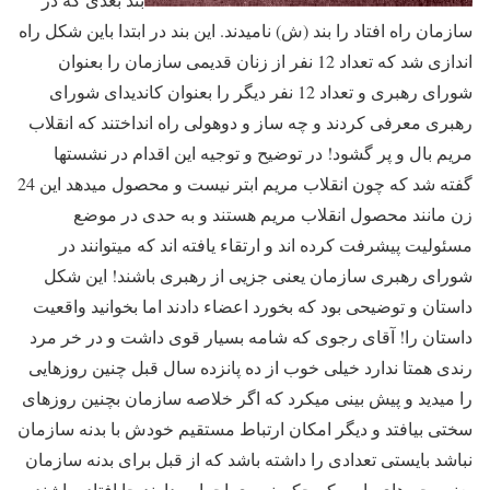
سازمان راه افتاد را بند (ش) نامیدند. این بند در ابتدا باین شکل راه
اندازی شد که تعداد 12 نفر از زنان قدیمی سازمان را بعنوان
شورای رهبری و تعداد 12 نفر دیگر را بعنوان کاندیدای شورای
رهبری معرفی کردند و چه ساز و دوهولی راه انداختند که انقلاب
مریم بال و پر گشود! در توضیح و توجیه این اقدام در نشستها
گفته شد که چون انقلاب مریم ابتر نیست و محصول میدهد این 24
زن مانند محصول انقلاب مریم هستند و به حدی در موضع
مسئولیت پیشرفت کرده اند و ارتقاء یافته اند که میتوانند در
شورای رهبری سازمان یعنی جزیی از رهبری باشند! این شکل
داستان و توضیحی بود که بخورد اعضاء دادند اما بخوانید واقعیت
داستان را! آقای رجوی که شامه بسیار قوی داشت و در خر مرد
رندی همتا ندارد خیلی خوب از ده پانزده سال قبل چنین روزهایی
را میدید و پیش بینی میکرد که اگر خلاصه سازمان بچنین روزهای
سختی بیافتد و دیگر امکان ارتباط مستقیم خودش با بدنه سازمان
نباشد بایستی تعدادی را داشته باشد که از قبل برای بدنه سازمان
یعنی بچه های پایین که حکم نیروی اجرایی دارند جا افتاده باشند و