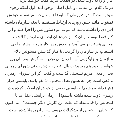
در یک کلام این بند به دو دلیل اصلی بوجود آمد. اول اینکه رجوی
میخواست که در شرایطی که اوضاع بهم ریخته میشود و خودش
نمیتواند مانند چنین روزهای ارتباط مستقیم با بدنه سازمان داشته
افرادی را داشته باشد که مو به مو دستوراتش را اجرا کنند و این
کار فقط توسط زنان که از خودشان ایده ای ندارند و کلا فقط
مجری هستند بر می آمد! و بعدش باین کار هرچه بیشتر جلوی
انشعاب در سازمان را گرفت. با کنار گذاشتن مسئولین بالای
سازمان و جایگزینی آنها با زنان بی تجربه اما گوش بفرمان باین
خواست خود هم رسید! بدنبال اعلام بند (ش) یعنی شورای رهبری
بعد از مدتی مریم نشستی گذاشت و گفت اگر این شورای رهبری
واقعی است چرا به همین تعداد محدود 24 نفر باشد. بایستی هزار
(ش) داشته باشیم! و بایستی صفی از خواهران انقلاب کرده و در
رهبری ذوب شده داشته باشیم! آن زمان براستی عقل ما تا
اینجایش را قد نمیداد که علت این کارش دیگر چیست؟! اما اکنون
که خیلی از حقایق از تشکیلات درونی سازمان برملا شده است
میفهمم که رجوی جنایتکار در چه اندیشه کثیفی بوده است. رجوی