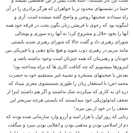
حتما در نشستهای محدود تر با خواهران که هرگز برادری را در آن
راه نمیدادند صحبتها روشن و واضح گفته میشده است. آری و
اینگونه بود که رجوی با فریفتن زنان نگون بخت در فرقه خود همه
آنها را بخود حلال و مشروع کرد! به آنها رده سوری و پوشالی
شورای رهبری داد و گفت حالا که شورای رهبری شدید بایستی
مانند مریم در رهبری ذوب شوید و هیچ مانع ذهنی و یا فیزیکی بین
خودتان و رهبریتان که همه چیزتان است وجود نداشته باشد و
اینروزها میشنویم که چه کثافت کاری ها که براه نینداخته بود!
بعدش با صحبتهای مسخره و تشبیه غیر مستقیم خود به حضرت
محمد (ص) با استغفار زنان را طوری شستشوی مغزی میداد که
ذره ای به کاری که میکردند شک نداشتند و اگر هم داشتند اینرا از
ضعف ایدئولوژیکی خود میدانستند که بایستی هرچه سریعتر این
ضعف را در خود از بین ببرند!
زنانی که روز اول با هزار امید و آرزو وارد سازمانی شده بودند که
دم از اسلامی بودن و مذهبی بودن و انقلابی بودن میزد و میگفت
که ما ضد استثمار خصوصا استثمار انسان از انسان هستیم! اما