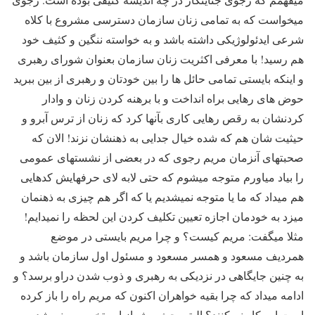
میخواست که به تمامی زنان سازمان دسترسی مشروع با کلاه
شرعی ایدئولوژیکی داشته باشد و به خواسته ننگین و کثیف خود
هم رسید! با معرفی اکثریت زنان سازمان بعنوان شورای رهبری
و اینکه بایستی تمامی حائل ها را بین خودتان و رهبری از بین ببرید
حوض های رهایی براه انداخت و با برهنه کردن زنان و وادار
کردنشان به رقص رهایی کاری بآنها کرد که زنان از ترس آبرو و
حیثیت شان هم که شده خیال جدایی به ذهنشان نزند! الان که
صحبتهای آنزمان مریم رجوی که در بعضی از نشستهای عمومی
را بیاد میاورم متوجه میشوم که حتی لابه لای حرفهایش کدهایی
هم میداد که ما یا متوجه نمیشدیم یا که اگر هم چیزی به ذهنمان
میزد به خودمان اجازه تعیین تکلیف کردن این لحظه را نمیدایم!
مثلا میگفت: مریم کیست؟ و چرا مریم بایستی در موضع
همردیف مسعود و همسر مسعود و مسئول اول سازمان باشد و
به چنین جایگاهی در نزدیکی به رهبری و ذوب شدن دراو برسد؟ و
ادامه میداد که چرا بقیه خواهران اکنون که مریم راه را باز کرده
است این کار نمیکنند؟ البته بحث بیش از این تخصصی نمیشد و